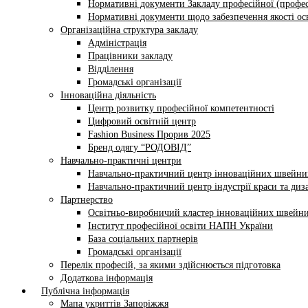
Нормативні документи Закладу професійної (профес
Нормативні документи щодо забезпечення якості осв
Організаційна структура закладу
Адміністрація
Працівники закладу
Відділення
Громадські організації
Інноваційна діяльність
Центр розвитку професійної компетентності
Цифровий освітній центр
Fashion Business Прорив 2025
Бренд одягу “РОДОВІД”
Навчально-практичні центри
Навчально-практичний центр інноваційних швейни
Навчально-практичний центр індустрії краси та диз
Партнерство
Освітньо-виробничий кластер інноваційних швейни
Інститут професійної освіти НАПН України
База соціальних партнерів
Громадські організації
Перелік професій, за якими здійснюється підготовка
Додаткова інформація
Публічна інформація
Мапа укриттів Запоріжжя