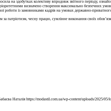
олосила на здобутках колективу впродовж звітного періоду, ознай
пріоритетними визначено створення максимально безпечних умов 
ної роботи із замовниками кадрів на умовах державно-приватного
за патріотизм, чесну працю, сумлінне виконання своїх обов’язкі
Бабаєва Наталія
https://modastil.com.ua/wp-content/uploads/2025/05/l