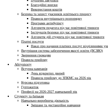
Публічні закупівлі
Благодійні внески
Використання коштів
Безпека та захист учасників освітнього процесу
Правила внутрішнього розпорядку
Програми антибулінгу
Алгоритм педагога під час повітряної тривоги
Інструкція безпеки під час повітряної тривоги
Алгоритм дій студента під час повітряної тривоги
Платні послуги
Наказ про надання платних послуг відділеннями у
Внутрішня система забезпечення якості освіти (ВСЗЯО)
Звернення громадян
Правила прийому
Абітурієнту
Вступна кампанія
День відкритих дверей
Правила прийому до ЗПКМС на 2026 рік
Курсова підготовка
Гуртожиток
Професії на 2026-2027 навчальний рік
Студенту та батькам
Навчально-виробнича діяльність
Змішане та дистанційне навчання