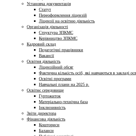
Установча документація
Статут
Переоформлення ліцензій
Ліцензії на освітню діяльність
Організація діяльності
Структура ЗПКМС
Керівництво ЗПКМС
Кадровий склад
Педагогічні працівники
Вакансії
Освітня діяльність
Ліцензійний обсяг
Фактична кількість осіб, які навчаються в закладі ос
Освітні програми
Навчальні плани на 2025 р.
Освітнє середовище
Гуртожиток
Матеріально-технічна база
Інклюзивність
Звіти директора
Фінансова діяльність
Кошториси
Баланси