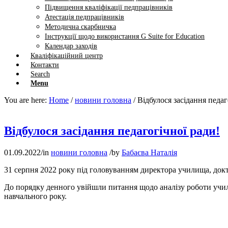
Підвищення кваліфікації педпрацівників
Атестація педпрацівників
Методична скарбничка
Інструкції щодо використання G Suite for Education
Календар заходів
Кваліфікаційний центр
Контакти
Search
Menu
You are here:
Home
/
новини головна
/
Відбулося засідання педаго
Відбулося засідання педагогічної ради!
01.09.2022
/
in
новини головна
/
by
Бабаєва Наталія
31 серпня 2022 року під головуванням директора училища, докт
До порядку денного увійшли питання щодо аналізу роботи учили
навчального року.