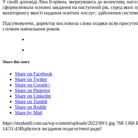
У своїй доповіді Ліна Ігорівна, звернувшись до колективу, наг
сформулювала основні завдання на наступний рік, серед яких 
моніторингу якості надання освітніх послуг; здійснення систем
Підсумовуючи, директор висловила слова подяки всім присутнім 
з новим навчальним роком.
Share this entry
Share on Facebook
Share on Twitter
Share on Google+
Share on Pinterest
Share on Linkedin
Share on Tumblr
Share on Reddit
Share by Mail
https://modastil.com.ua/wp-content/uploads/2022/09/1.jpg
768
1366
14:51:43
Відбулося засідання педагогічної ради!