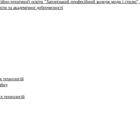
ійно-технічної) освіти “Запорізький професійний коледж моди і стилю”,
іти та академічної доброчесності
х технологій
айну
х технологій