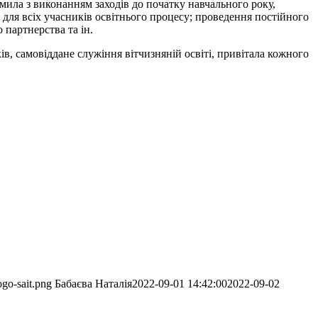
омила з виконанням заходів до початку навчального року,
для всіх учасників освітнього процесу; проведення постійного
 партнерства та ін.
в, самовіддане служіння вітчизняній освіті, привітала кожного
ogo-sait.png
Бабаєва Наталія
2022-09-01 14:42:00
2022-09-02