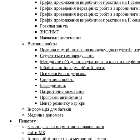
Графік проходження виробничої практики на І семес
Графік проведення перевірних робіт з виробничого н
Графік проведення перевірних робіт з виробничого н
Графік проходження виробничої практики на II семе
Розклад занять
ЗНО/НМТ
Навчальні досягнення
Виховна робота
Правила внутрішнього розпорядку для студентів, сл
Студентське самоврядування
Методичне об’єднання кураторів та класних керівни
Бібліотечно-інформаційний центр
Психологічна підтримка
Спортивна робота
Благодійність
Патріотичне виховання
Програми антибулінга
Центр розвитку кар’єри
Інформація для батьків
Медична допомога
Педагогу
Законодавчі та нормативно-правові акти
Звіти МК
Інноваційні проекти та методичні заходи