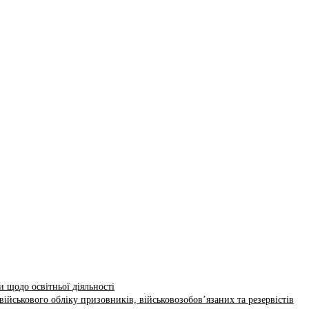
 щодо освітньої діяльності
ійськового обліку призовників, військовозобов’язаних та резервістів