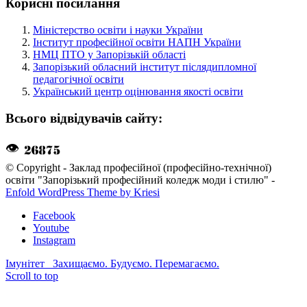
Корисні посилання
Міністерство освіти і науки України
Інститут професійної освіти НАПН України
НМЦ ПТО у Запорізькій області
Запорізький обласний інститут післядипломної
педагогічної освіти
Український центр оцінювання якості освіти
Всього відвідувачів сайту:
👁
© Copyright - Заклад професійної (професійно-технічної)
освіти "Запорізький професійний коледж моди і стилю" -
Enfold WordPress Theme by Kriesi
Facebook
Youtube
Instagram
Імунітет
Захищаємо. Будуємо. Перемагаємо.
Scroll to top