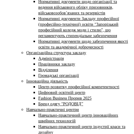
Нормативні документи щодо організації та
ведення військового обліку призовників,
військовозобов’язаних та резервістів
Нормативні документи Закладу професійної
(професійно-технічної) освіти “Запорізький
професійний коледж моди і стилю”, що
регламентують стипендіальне забезпечення
Нормативні документи щодо забезпечення якості
освіти та академічної доброчесності
Організаційна структура закладу
Адміністрація
Працівники закладу
Відділення
Громадські організації
Інноваційна діяльність
Центр розвитку професійної компетентності
Цифровий освітній центр
Fashion Business Прорив 2025
Бренд одягу “РОДОВІД”
Навчально-практичні центри
Навчально-практичний центр інноваційних
швейних технологій
Навчально-практичний центр індустрії краси та
дизайну