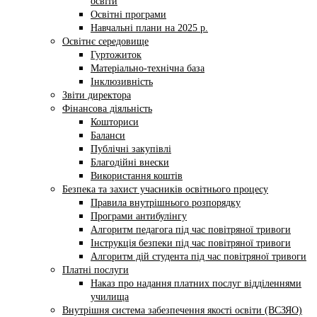
освіти
Освітні програми
Навчальні плани на 2025 р.
Освітнє середовище
Гуртожиток
Матеріально-технічна база
Інклюзивність
Звіти директора
Фінансова діяльність
Кошториси
Баланси
Публічні закупівлі
Благодійні внески
Використання коштів
Безпека та захист учасників освітнього процесу
Правила внутрішнього розпорядку
Програми антибулінгу
Алгоритм педагога під час повітряної тривоги
Інструкція безпеки під час повітряної тривоги
Алгоритм дій студента під час повітряної тривоги
Платні послуги
Наказ про надання платних послуг відділеннями
училища
Внутрішня система забезпечення якості освіти (ВСЗЯО)