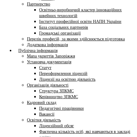
Партнерство
Освітньо-виробничий кластер інноваційних
швейних технологій
Інститут професійної освіти НАПН України
База соціальних партнерів
Громадські організації
Перелік професій, за якими здійснюється підготовка
Додаткова інформація
Публічна інформація
Мапа укриттів Запоріжжя
Установча документація
Статут
Переоформлення ліцензій
Ліцензії на освітню діяльність
Організація діяльності
Структура ЗПКМС
Керівництво ЗПКМС
Кадровий склад
Педагогічні працівники
Вакансії
Освітня діяльність
Ліцензійний обсяг
Фактична кількість осіб, які навчаються в закладі