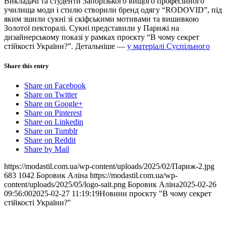
Викладачі та студенти Запорізького вищого професійного
училища моди і стилю створили бренд одягу “RODOVID”, під
яким зшили сукні зі скіфськими мотивами та вишивкою
Золотої пекторалі. Сукні представили у Парижі на
дизайнерському показі у рамках проєкту “В чому секрет
стійкості України?”. Детальніше —
у матеріалі Суспільного
Share this entry
Share on Facebook
Share on Twitter
Share on Google+
Share on Pinterest
Share on Linkedin
Share on Tumblr
Share on Reddit
Share by Mail
https://modastil.com.ua/wp-content/uploads/2025/02/Париж-2.jpg
683
1042
Боровик Аліна
https://modastil.com.ua/wp-
content/uploads/2025/05/logo-sait.png
Боровик Аліна
2025-02-26
09:56:00
2025-02-27 11:19:19
Новини проєкту "В чому секрет
стійкості України?"