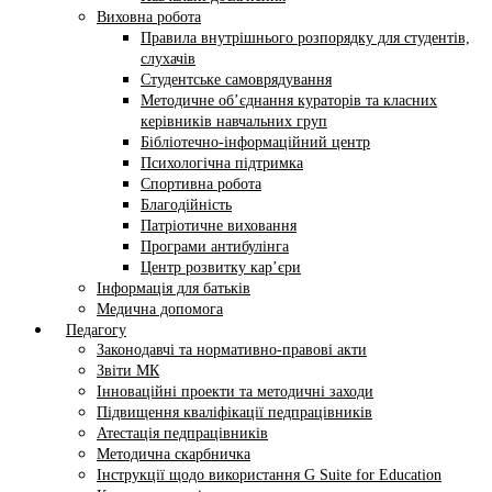
Виховна робота
Правила внутрішнього розпорядку для студентів,
слухачів
Студентське самоврядування
Методичне об’єднання кураторів та класних
керівників навчальних груп
Бібліотечно-інформаційний центр
Психологічна підтримка
Спортивна робота
Благодійність
Патріотичне виховання
Програми антибулінга
Центр розвитку кар’єри
Інформація для батьків
Медична допомога
Педагогу
Законодавчі та нормативно-правові акти
Звіти МК
Інноваційні проекти та методичні заходи
Підвищення кваліфікації педпрацівників
Атестація педпрацівників
Методична скарбничка
Інструкції щодо використання G Suite for Education