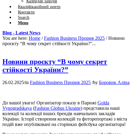
Календар заходів
Кваліфікаційний центр
Контакти
Search
Menu
Blog - Latest News
You are here:
Home
/
Fashion Business Прорив 2025
/
Новини
проєкту “В чому секрет стійкості України?”...
Новини проєкту “В чому секрет
стійкості України?”
26.02.2025
/
in
Fashion Business Прорив 2025
/
by
Боровик Аліна
До вашої уваги! Організатор показу в Парижі
Golda
Vynogradskaya
(
Fashion Globus Ukraine
) представила наші
колекції та колекції інших брендів навчальних закладів
України. Історії створення колекцій та фоторепортажі з міста
подій вже опубліковані на сторінках фейсбука організатора!