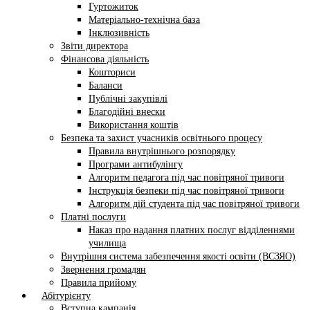
Гуртожиток
Матеріально-технічна база
Інклюзивність
Звіти директора
Фінансова діяльність
Кошториси
Баланси
Публічні закупівлі
Благодійні внески
Використання коштів
Безпека та захист учасників освітнього процесу
Правила внутрішнього розпорядку
Програми антибулінгу
Алгоритм педагога під час повітряної тривоги
Інструкція безпеки під час повітряної тривоги
Алгоритм дій студента під час повітряної тривоги
Платні послуги
Наказ про надання платних послуг відділеннями
училища
Внутрішня система забезпечення якості освіти (ВСЗЯО)
Звернення громадян
Правила прийому
Абітурієнту
Вступна кампанія