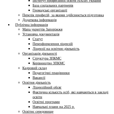
Інститут професійної освіти НАПН України
База соціальних партнерів
Громадські організації
Перелік професій, за якими здійснюється підготовка
Додаткова інформація
Публічна інформація
Мапа укриттів Запоріжжя
Установча документація
Статут
Переоформлення ліцензій
Ліцензії на освітню діяльність
Організація діяльності
Структура ЗПКМС
Керівництво ЗПКМС
Кадровий склад
Педагогічні працівники
Вакансії
Освітня діяльність
Ліцензійний обсяг
Фактична кількість осіб, які навчаються в закладі
освіти
Освітні програми
Навчальні плани на 2025 р.
Освітнє середовище