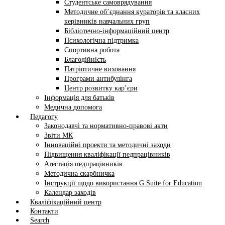
Студентське самоврядування
Методичне об’єднання кураторів та класних
керівників навчальних груп
Бібліотечно-інформаційний центр
Психологічна підтримка
Спортивна робота
Благодійність
Патріотичне виховання
Програми антибулінга
Центр розвитку кар’єри
Інформація для батьків
Медична допомога
Педагогу
Законодавчі та нормативно-правові акти
Звіти МК
Інноваційні проекти та методичні заходи
Підвищення кваліфікації педпрацівників
Атестація педпрацівників
Методична скарбничка
Інструкції щодо використання G Suite for Education
Календар заходів
Кваліфікаційний центр
Контакти
Search