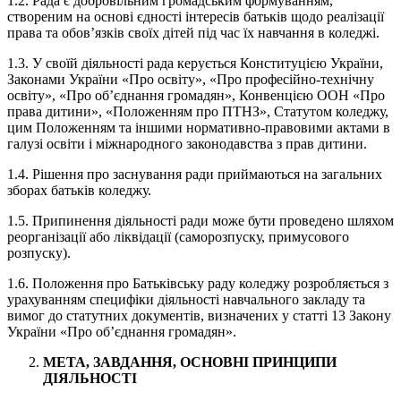
1.2.​ Рада є добровільним громадським формуванням,
створеним на основі єдності інтересів батьків щодо реалізації
права та обов’язків своїх дітей під час їх навчання в коледжі.
1.3.​ У своїй діяльності рада керується Конституцією України,
Законами України «Про освіту», «Про професійно-технічну
освіту», «Про об’єднання громадян», Конвенцією ООН «Про
права дитини», «Положенням про ПТНЗ», Статутом коледжу,
цим Положенням та іншими нормативно-правовими актами в
галузі освіти і міжнародного законодавства з прав дитини.
1.4.​ Рішення про заснування ради приймаються на загальних
зборах батьків коледжу.
1.5.​ Припинення діяльності ради може бути проведено шляхом
реорганізації або ліквідації (саморозпуску, примусового
розпуску).
1.6.​ Положення про Батьківську раду коледжу розробляється з
урахуванням специфіки діяльності навчального закладу та
вимог до статутних документів, визначених у статті 13 Закону
України «Про об’єднання громадян».
МЕТА, ЗАВДАННЯ, ОСНОВНІ ПРИНЦИПИ
ДІЯЛЬНОСТІ