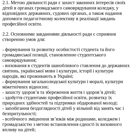
2.1.​ Метою діяльності ради є захист законних інтересів своїх
дітей в органах громадського самоврядування коледжу, у
відповідних державних, судових органах, а також надання
допомоги педагогічному колективу в реалізації завдань
професійної освіти.
2.2.​ Основними завданнями діяльності ради є сприяння
створенню умов для:
-​ формування та розвитку особистості студента та його
громадянської позиції, становленню студентського
самоврядування;
-​ виховання в студентів шанобливого ставлення до державних
святинь, української мови і культури, історії і культури
народів, які проживають в Україні;
-​ формування загальнолюдської культури і моралі, культури
міжетнічних відносин;
-​ захисту здоров’я та збереження життя і здоров’я дітей;
-​ здобуття студентами професійної освіти, розвитку їх
природних здібностей та підтримки обдарованої молоді;
-​ запобігання бездоглядності дітей у вільний від занять час і
безпритульності;
-​ всебічного зміцнення зв’язків між родинами, коледжем і
громадськістю з метою встановлення єдності їх виховного
впливу на дітей;