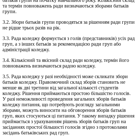
батьків групи на початку навчального року. Кількісний склад
та термін повноважень ради визначаються зборами батьків
групи.
3.2.​ Збори батьків групи проводяться за рішенням ради групи
не рідше трьох разів на рік.
3.3.​ Рада коледжу формується з голів (представників) усіх рад
груп, а з інших батьків за рекомендацією ради груп або
адміністрації коледжу.
3.4.​ Кількісний та якісний склад ради коледжу, термін його
повноважень визначаються радою коледжу.
3.5.​ Рада коледжу у разі необхідності може скликати збори
батьків коледжу. Правомочний склад зборів становить не
менше як дві третини від загальної кількості студентів
коледжу. Рішення приймаються простою більшістю голосів.
У разі неможливості проведення загальних зборів батьків
коледжу питання, що потребують розгляду загальними
зборами, можуть виносити на обговорення зборів батьків
груп, яких стосуються ці питання. У такому випадку рішення
приймається з урахуванням рішень зборів батьків груп на
засіданнях простої більшості голосів згідно з протоколами
засідань батьківських рад груп.