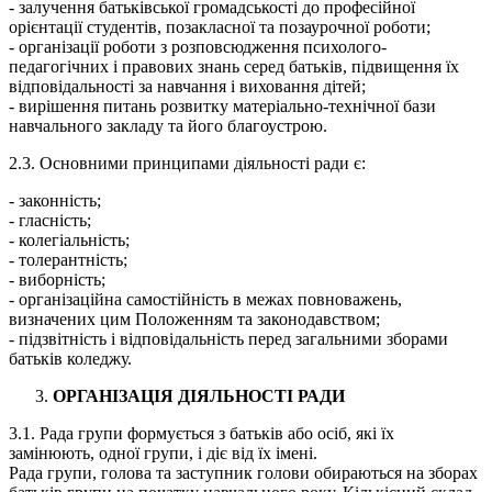
-​ залучення батьківської громадськості до професійної
орієнтації студентів, позакласної та позаурочної роботи;
-​ організації роботи з розповсюдження психолого-
педагогічних і правових знань серед батьків, підвищення їх
відповідальності за навчання і виховання дітей;
-​ вирішення питань розвитку матеріально-технічної бази
навчального закладу та його благоустрою.
2.3.​ Основними принципами діяльності ради є:
-​ законність;
-​ гласність;
-​ колегіальність;
-​ толерантність;
-​ виборність;
-​ організаційна самостійність в межах повноважень,
визначених цим Положенням та законодавством;
-​ підзвітність і відповідальність перед загальними зборами
батьків коледжу.
ОРГАНІЗАЦІЯ ДІЯЛЬНОСТІ РАДИ
3.1.​ Рада групи формується з батьків або осіб, які їх
замінюють, одної групи, і діє від їх імені.
Рада групи, голова та заступник голови обираються на зборах