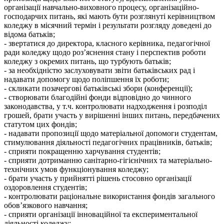
організації навчально-виховного процесу, організаційно-
господарчих питань, які мають бути розглянуті керівництвом
коледжу в місячний термін і результати розгляду доведені до
відома батьків;
-​ звертатися до директора, класного керівника, педагогічної
ради коледжу щодо роз’яснення стану і перспектив роботи
коледжу з окремих питань, що турбують батьків;
-​ за необхідністю заслуховувати звіти батьківських рад і
надавати допомогу щодо поліпшення їх роботи;
-​ скликати позачергові батьківські збори (конференції);
-​ створювати благодійні фонди відповідно до чинного
законодавства, у т.ч. контролювати надходження і розподіл
грошей, брати участь у вирішенні інших питань, передбачених
статутом цих фондів;
-​ надавати пропозиції щодо матеріальної допомоги студентам,
стимулювання діяльності педагогічних працівників, батьків;
-​ сприяти покращенню харчування студентів;
-​ сприяти дотриманню санітарно-гігієнічних та матеріально-
технічних умов функціонування коледжу;
-​ брати участь у прийнятті рішень стосовно організації
оздоровлення студентів;
-​ контролювати раціональне використання фондів загального
обов’язкового навчання;
-​ сприяти організації інноваційної та експериментальної
діяльності коледжу;