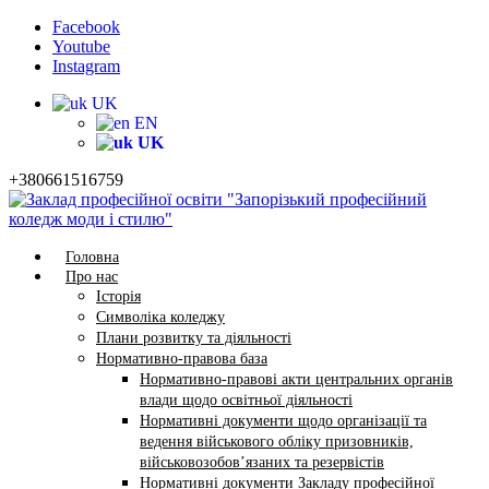
Facebook
Youtube
Instagram
UK
EN
UK
+380661516759
Головна
Про нас
Історія
Символіка коледжу
Плани розвитку та діяльності
Нормативно-правова база
Нормативно-правові акти центральних органів
влади щодо освітньої діяльності
Нормативні документи щодо організації та
ведення військового обліку призовників,
військовозобов’язаних та резервістів
Нормативні документи Закладу професійної