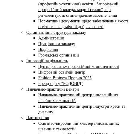
(професійно-технічної) освіти “Запорізький
професійний коледж моди і стилю”, що
регламентують стипендіальне забезпечення
Нормативні документи щодо забезпечення якості
освіти та академічної доброчесності
Організаційна структура закладу
Адміністрація
Працівники закладу
Відділення
Громадські організації
Інноваційна діяльність
Центр розвитку професійної компетентності
Цифровий освітній центр
Fashion Business Прорив 2025
Бренд одягу “РОДОВІД”
Навчально-практичні центри
Навчально-практичний центр інноваційних
швейних технологій
Навчально-практичний центр індустрії краси та
дизайну
Партнерство
Освітньо-виробничий кластер інноваційних
швейних технологій