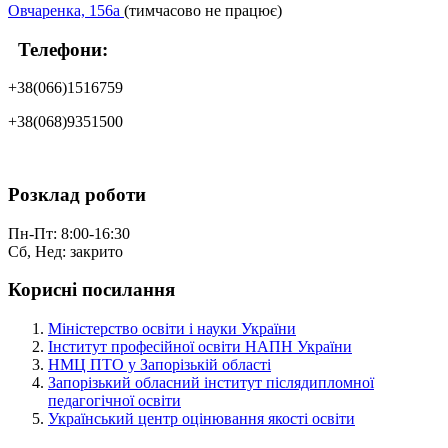
Овчаренка, 156а
(тимчасово не працює)
Телефони:
+38(066)1516759
+38(068)9351500
Розклад роботи
Пн-Пт: 8:00-16:30
Сб, Нед: закрито
Корисні посилання
Міністерство освіти і науки України
Інститут професійної освіти НАПН України
НМЦ ПТО у Запорізькій області
Запорізький обласний інститут післядипломної
педагогічної освіти
Український центр оцінювання якості освіти