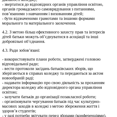
-​ звертатися до відповідних органів управління освітою,
органів громадського самоврядування з питаннями,
пов’язаними з навчанням і вихованням дітей;
-​ бути відзначеними грамотами та іншими формами
морального та матеріального заохочення.
4.2.​ З метою більш ефективного захисту прав та інтересів
дітей батьки можуть об’єднуватися в асоціації та інші
добровільні об’єднання.
4.3.​ Ради зобов’язані:
-​ використовувати плани роботи, затверджені головою
відповідальної ради;
-​ вести протоколи засідань батьківських зборів, що
зберігаються в справах коледжу та передаються за актом
новообраній раді;
-​ надавати інформацію про свою діяльність за проханням
директора коледжу або відповідного органа управління
освітою;
-​ залучати батьків до організації позакласної роботи;
-​ організовувати чергування батьків під час культурно-
масових заходів в коледжі з метою збереження життя і
здоров’я студентів;
-​ у разі потреби звітувати перед зборами (конференціями).