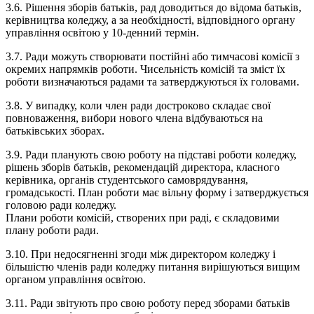
3.6.​ Рішення зборів батьків, рад доводиться до відома батьків,
керівництва коледжу, а за необхідності, відповідного органу
управління освітою у 10-денний термін.
3.7.​ Ради можуть створювати постійні або тимчасові комісії з
окремих напрямків роботи. Чисельність комісій та зміст їх
роботи визначаються радами та затверджуються їх головами.
3.8.​ У випадку, коли член ради достроково складає свої
повноваження, вибори нового члена відбуваються на
батьківських зборах.
3.9.​ Ради планують свою роботу на підставі роботи коледжу,
рішень зборів батьків, рекомендацій директора, класного
керівника, органів студентського самоврядування,
громадськості. План роботи має вільну форму і затверджується
головою ради коледжу.
Плани роботи комісій, створених при раді, є складовими
плану роботи ради.
3.10.​ При недосягненні згоди між директором коледжу і
більшістю членів ради коледжу питання вирішуються вищим
органом управління освітою.
3.11.​ Ради звітують про свою роботу перед зборами батьків