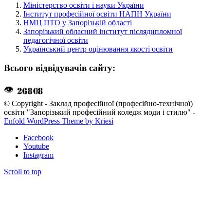
Міністерство освіти і науки України
Інститут професійної освіти НАПН України
НМЦ ПТО у Запорізькій області
Запорізький обласний інститут післядипломної
педагогічної освіти
Український центр оцінювання якості освіти
Всього відвідувачів сайту:
👁
© Copyright - Заклад професійної (професійно-технічної)
освіти "Запорізький професійний коледж моди і стилю" -
Enfold WordPress Theme by Kriesi
Facebook
Youtube
Instagram
Scroll to top