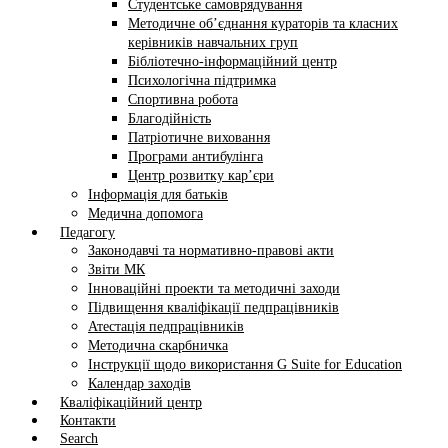
Студентське самоврядування
Методичне об’єднання кураторів та класних
керівників навчальних груп
Бібліотечно-інформаційний центр
Психологічна підтримка
Спортивна робота
Благодійність
Патріотичне виховання
Програми антибулінга
Центр розвитку кар’єри
Інформація для батьків
Медична допомога
Педагогу
Законодавчі та нормативно-правові акти
Звіти МК
Інноваційні проекти та методичні заходи
Підвищення кваліфікації педпрацівників
Атестація педпрацівників
Методична скарбничка
Інструкції щодо використання G Suite for Education
Календар заходів
Кваліфікаційний центр
Контакти
Search