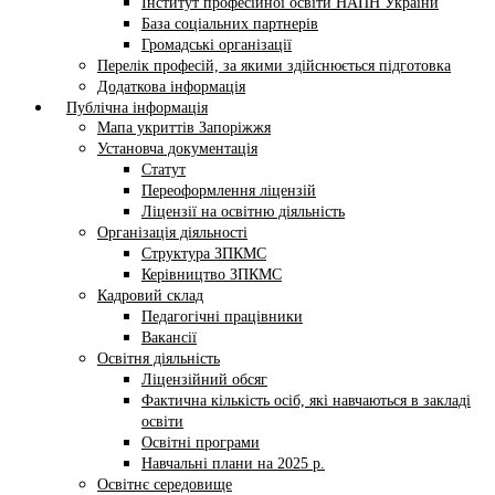
Інститут професійної освіти НАПН України
База соціальних партнерів
Громадські організації
Перелік професій, за якими здійснюється підготовка
Додаткова інформація
Публічна інформація
Мапа укриттів Запоріжжя
Установча документація
Статут
Переоформлення ліцензій
Ліцензії на освітню діяльність
Організація діяльності
Структура ЗПКМС
Керівництво ЗПКМС
Кадровий склад
Педагогічні працівники
Вакансії
Освітня діяльність
Ліцензійний обсяг
Фактична кількість осіб, які навчаються в закладі
освіти
Освітні програми
Навчальні плани на 2025 р.
Освітнє середовище