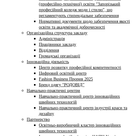
(професійно-технічної) освіти “Запорізький
професійний коледж моди і стилю”, що
регламентують стипендіальне забезпечення
Нормативні документи щодо забезпечення якості
освіти та академічної доброчесності
Організаційна структура закладу
Адміністрація
Працівники закладу
Відділення
Громадські організації
Інноваційна діяльність
Центр розвитку професійної компетентності
Цифровий освітній центр
Fashion Business Прорив 2025
Бренд одягу “РОДОВІД”
Навчально-практичні центри
Навчально-практичний центр інноваційних
швейних технологій
Навчально-практичний центр індустрії краси та
дизайну
Партнерство
Освітньо-виробничий кластер інноваційних
швейних технологій