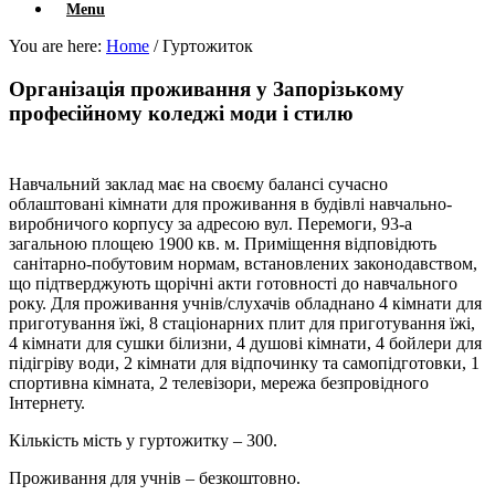
Menu
You are here:
Home
/
Гуртожиток
Організація проживання у Запорізькому
професійному коледжі моди і стилю
Навчальний заклад має на своєму балансі сучасно
облаштовані кімнати для проживання в будівлі навчально-
виробничого корпусу за адресою вул. Перемоги, 93-а
загальною площею 1900 кв. м. Приміщення відповідють
санітарно-побутовим нормам, встановлених законодавством,
що підтверджують щорічні акти готовності до навчального
року. Для проживання учнів/слухачів обладнано 4 кімнати для
приготування їжі, 8 стаціонарних плит для приготування їжі,
4 кімнати для сушки білизни, 4 душові кімнати, 4 бойлери для
підігріву води, 2 кімнати для відпочинку та самопідготовки, 1
спортивна кімната, 2 телевізори, мережа безпровідного
Інтернету.
Кількість мість у гуртожитку – 300.
Проживання для учнів – безкоштовно.