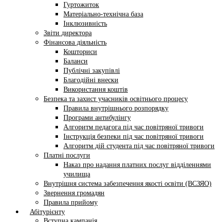
Гуртожиток
Матеріально-технічна база
Інклюзивність
Звіти директора
Фінансова діяльність
Кошториси
Баланси
Публічні закупівлі
Благодійні внески
Використання коштів
Безпека та захист учасників освітнього процесу
Правила внутрішнього розпорядку
Програми антибулінгу
Алгоритм педагога під час повітряної тривоги
Інструкція безпеки під час повітряної тривоги
Алгоритм дій студента під час повітряної тривоги
Платні послуги
Наказ про надання платних послуг відділеннями
училища
Внутрішня система забезпечення якості освіти (ВСЗЯО)
Звернення громадян
Правила прийому
Абітурієнту
Вступна кампанія