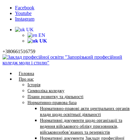
Facebook
Youtube
Instagram
UK
EN
UK
+380661516759
Головна
Про нас
Історія
Символіка коледжу
Плани розвитку та діяльності
Нормативно-правова база
Нормативно-правові акти центральних органів
влади щодо освітньої діяльності
Нормативні документи щодо організації та
ведення військового обліку призовників,
військовозобов’язаних та резервістів
Нормативні документи Закладу професійної