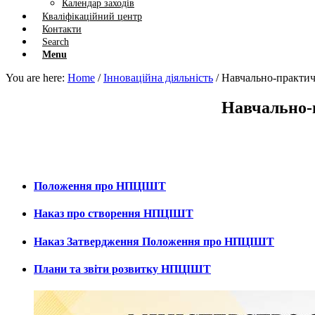
Календар заходів
Кваліфікаційний центр
Контакти
Search
Menu
You are here:
Home
/
Інноваційна діяльність
/
Навчально-практич
Навчально-
Освітні послуги
Положення про НПЦІШТ
Наказ про створення НПЦІШТ
Наказ Затвердження Положення про НПЦІШТ
Плани та звіти розвитку НПЦІШТ