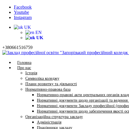
Facebook
Youtube
Instagram
UK
EN
UK
+380661516759
Головна
Про нас
Історія
Символіка коледжу
Плани розвитку та діяльності
Нормативно-правова база
Нормативно-правові акти центральних органів влади
Нормативні документи щодо організації та ведення в
Нормативні документи Закладу професійної (профес
Нормативні документи щодо забезпечення якості осв
Організаційна структура закладу
Адміністрація
Працівники закладу