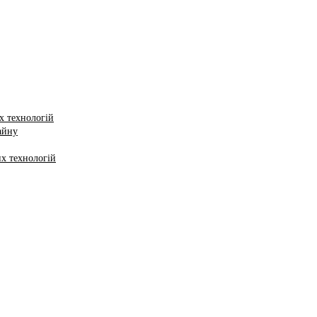
х технологій
айну
х технологій