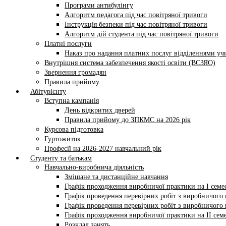
Програми антибулінгу
Алгоритм педагога під час повітряної тривоги
Інструкція безпеки під час повітряної тривоги
Алгоритм дій студента під час повітряної тривоги
Платні послуги
Наказ про надання платних послуг відділеннями у
Внутрішня система забезпечення якості освіти (ВСЗЯО)
Звернення громадян
Правила прийому
Абітурієнту
Вступна кампанія
День відкритих дверей
Правила прийому до ЗПКМС на 2026 рік
Курсова підготовка
Гуртожиток
Професії на 2026-2027 навчальний рік
Студенту та батькам
Навчально-виробнича діяльність
Змішане та дистанційне навчання
Графік проходження виробничої практики на І семес
Графік проведення перевірних робіт з виробничого н
Графік проведення перевірних робіт з виробничого н
Графік проходження виробничої практики на II семе
Розклад занять