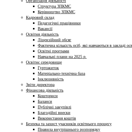
Організація діяльності
Структура ЗПКМС
Керівництво ЗПКМС
Кадровий склад
Педагогічні працівники
Вакансії
Освітня діяльність
Ліцензійний обсяг
Фактична кількість осіб, які навчаються в закладі ос
Освітні програми
Навчальні плани на 2025 р.
Освітнє середовище
Гуртожиток
Матеріально-технічна база
Інклюзивність
Звіти директора
Фінансова діяльність
Кошториси
Баланси
Публічні закупівлі
Благодійні внески
Використання коштів
Безпека та захист учасників освітнього процесу
Правила внутрішнього розпорядку