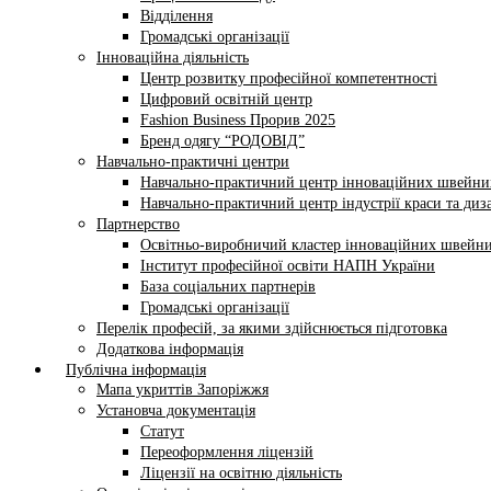
Відділення
Громадські організації
Інноваційна діяльність
Центр розвитку професійної компетентності
Цифровий освітній центр
Fashion Business Прорив 2025
Бренд одягу “РОДОВІД”
Навчально-практичні центри
Навчально-практичний центр інноваційних швейни
Навчально-практичний центр індустрії краси та диз
Партнерство
Освітньо-виробничий кластер інноваційних швейни
Інститут професійної освіти НАПН України
База соціальних партнерів
Громадські організації
Перелік професій, за якими здійснюється підготовка
Додаткова інформація
Публічна інформація
Мапа укриттів Запоріжжя
Установча документація
Статут
Переоформлення ліцензій
Ліцензії на освітню діяльність