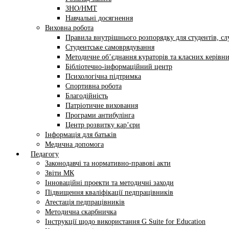
ЗНО/НМТ
Навчальні досягнення
Виховна робота
Правила внутрішнього розпорядку для студентів, сл
Студентське самоврядування
Методичне об’єднання кураторів та класних керівни
Бібліотечно-інформаційний центр
Психологічна підтримка
Спортивна робота
Благодійність
Патріотичне виховання
Програми антибулінга
Центр розвитку кар’єри
Інформація для батьків
Медична допомога
Педагогу
Законодавчі та нормативно-правові акти
Звіти МК
Інноваційні проекти та методичні заходи
Підвищення кваліфікації педпрацівників
Атестація педпрацівників
Методична скарбничка
Інструкції щодо використання G Suite for Education