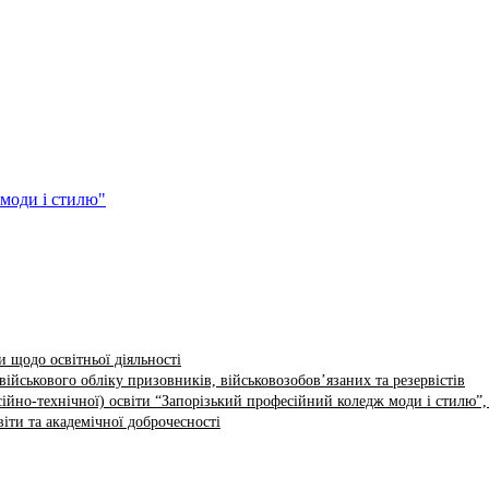
 щодо освітньої діяльності
ійськового обліку призовників, військовозобов’язаних та резервістів
ійно-технічної) освіти “Запорізький професійний коледж моди і стилю”,
іти та академічної доброчесності