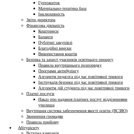
Гуртожиток
Матеріально-технічна база
Інклюзивність
Звіти директора
Фінансова діяльність
Кошториси
Баланси
Публічні закупівлі
Благодійні внески
Використання коштів
Безпека та захист учасників освітнього процесу
Правила внутрішнього розпорядку
Програми антибулінгу
Алгоритм педагога під час повітряної тривоги
Інструкція безпеки під час повітряної тривоги
Алгоритм дій студента під час повітряної тривоги
Платні послуги
Наказ про надання платних послуг відділеннями
училища
Внутрішня система забезпечення якості освіти (ВСЗЯО)
Звернення громадян
Правила прийому
Абітурієнту
Вступна кампанія