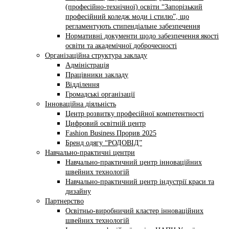
(професійно-технічної) освіти “Запорізький
професійний коледж моди і стилю”, що
регламентують стипендіальне забезпечення
Нормативні документи щодо забезпечення якості
освіти та академічної доброчесності
Організаційна структура закладу
Адміністрація
Працівники закладу
Відділення
Громадські організації
Інноваційна діяльність
Центр розвитку професійної компетентності
Цифровий освітній центр
Fashion Business Прорив 2025
Бренд одягу “РОДОВІД”
Навчально-практичні центри
Навчально-практичний центр інноваційних
швейних технологій
Навчально-практичний центр індустрії краси та
дизайну
Партнерство
Освітньо-виробничий кластер інноваційних
швейних технологій