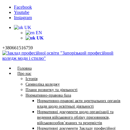
Facebook
Youtube
Instagram
UK
EN
UK
+380661516759
Головна
Про нас
Історія
Символіка коледжу
Плани розвитку та діяльності
Нормативно-правова база
Нормативно-правові акти центральних органів
влади щодо освітньої діяльності
Нормативні документи щодо організації та
ведення військового обліку призовників,
військовозобов’язаних та резервістів
Нормативні документи Закладу професійної