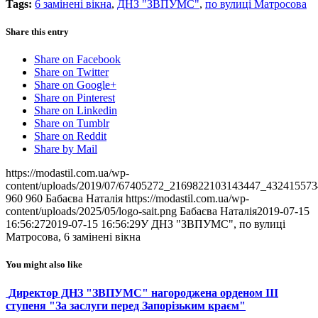
Tags:
6 замінені вікна
,
ДНЗ "ЗВПУМС"
,
по вулиці Матросова
Share this entry
Share on Facebook
Share on Twitter
Share on Google+
Share on Pinterest
Share on Linkedin
Share on Tumblr
Share on Reddit
Share by Mail
https://modastil.com.ua/wp-
content/uploads/2019/07/67405272_2169822103143447_432415573
960
960
Бабаєва Наталія
https://modastil.com.ua/wp-
content/uploads/2025/05/logo-sait.png
Бабаєва Наталія
2019-07-15
16:56:27
2019-07-15 16:56:29
У ДНЗ "ЗВПУМС", по вулиці
Матросова, 6 замінені вікна
You might also like
Директор ДНЗ "ЗВПУМС" нагороджена орденом ІІІ
ступеня "За заслуги перед Запорізьким краєм"