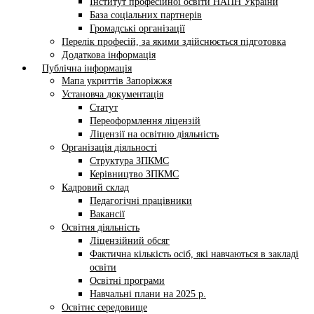
Інститут професійної освіти НАПН України
База соціальних партнерів
Громадські організації
Перелік професій, за якими здійснюється підготовка
Додаткова інформація
Публічна інформація
Мапа укриттів Запоріжжя
Установча документація
Статут
Переоформлення ліцензій
Ліцензії на освітню діяльність
Організація діяльності
Структура ЗПКМС
Керівництво ЗПКМС
Кадровий склад
Педагогічні працівники
Вакансії
Освітня діяльність
Ліцензійний обсяг
Фактична кількість осіб, які навчаються в закладі
освіти
Освітні програми
Навчальні плани на 2025 р.
Освітнє середовище