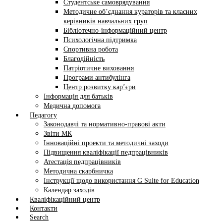
Студентське самоврядування
Методичне об’єднання кураторів та класних
керівників навчальних груп
Бібліотечно-інформаційний центр
Психологічна підтримка
Спортивна робота
Благодійність
Патріотичне виховання
Програми антибулінга
Центр розвитку кар’єри
Інформація для батьків
Медична допомога
Педагогу
Законодавчі та нормативно-правові акти
Звіти МК
Інноваційні проекти та методичні заходи
Підвищення кваліфікації педпрацівників
Атестація педпрацівників
Методична скарбничка
Інструкції щодо використання G Suite for Education
Календар заходів
Кваліфікаційний центр
Контакти
Search