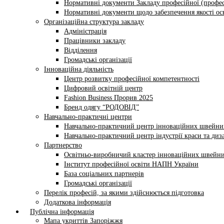
Нормативні документи Закладу професійної (профес
Нормативні документи щодо забезпечення якості осв
Організаційна структура закладу
Адміністрація
Працівники закладу
Відділення
Громадські організації
Інноваційна діяльність
Центр розвитку професійної компетентності
Цифровий освітній центр
Fashion Business Прорив 2025
Бренд одягу “РОДОВІД”
Навчально-практичні центри
Навчально-практичний центр інноваційних швейни
Навчально-практичний центр індустрії краси та диз
Партнерство
Освітньо-виробничий кластер інноваційних швейни
Інститут професійної освіти НАПН України
База соціальних партнерів
Громадські організації
Перелік професій, за якими здійснюється підготовка
Додаткова інформація
Публічна інформація
Мапа укриттів Запоріжжя