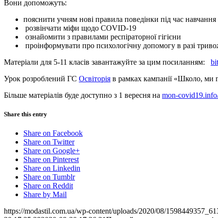
Вони допоможуть:
пояснити учням нові правила поведінки під час навчання
розвінчати міфи щодо COVID-19
ознайомити з правилами респіраторної гігієни
проінформувати про психологічну допомогу в разі триво
Матеріали для 5-11 класів завантажуйте за цим посиланням:
bi
Урок розроблений ГС
Освіторія
в рамках кампанії «Школо, ми г
Більше матеріалів буде доступно з 1 вересня на
mon-covid19.info
Share this entry
Share on Facebook
Share on Twitter
Share on Google+
Share on Pinterest
Share on Linkedin
Share on Tumblr
Share on Reddit
Share by Mail
https://modastil.com.ua/wp-content/uploads/2020/08/1598449357_