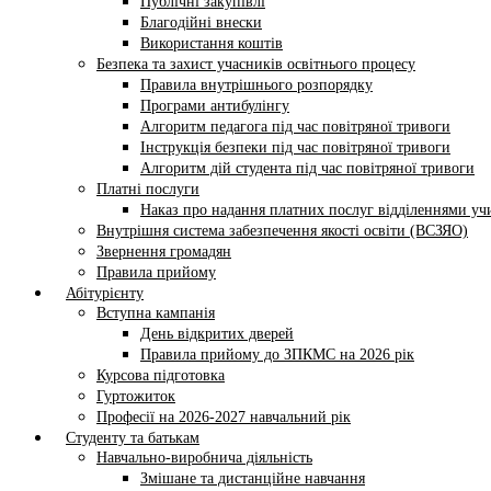
Публічні закупівлі
Благодійні внески
Використання коштів
Безпека та захист учасників освітнього процесу
Правила внутрішнього розпорядку
Програми антибулінгу
Алгоритм педагога під час повітряної тривоги
Інструкція безпеки під час повітряної тривоги
Алгоритм дій студента під час повітряної тривоги
Платні послуги
Наказ про надання платних послуг відділеннями у
Внутрішня система забезпечення якості освіти (ВСЗЯО)
Звернення громадян
Правила прийому
Абітурієнту
Вступна кампанія
День відкритих дверей
Правила прийому до ЗПКМС на 2026 рік
Курсова підготовка
Гуртожиток
Професії на 2026-2027 навчальний рік
Студенту та батькам
Навчально-виробнича діяльність
Змішане та дистанційне навчання