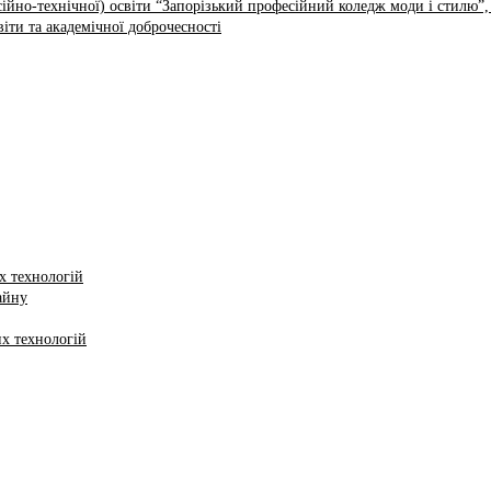
ійно-технічної) освіти “Запорізький професійний коледж моди і стилю”,
іти та академічної доброчесності
х технологій
айну
х технологій