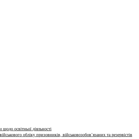
 щодо освітньої діяльності
ійськового обліку призовників, військовозобов’язаних та резервістів