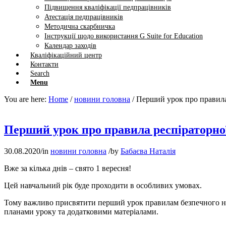
Підвищення кваліфікації педпрацівників
Атестація педпрацівників
Методична скарбничка
Інструкції щодо використання G Suite for Education
Календар заходів
Кваліфікаційний центр
Контакти
Search
Menu
You are here:
Home
/
новини головна
/
Перший урок про правила р
Перший урок про правила респіраторної
30.08.2020
/
in
новини головна
/
by
Бабаєва Наталія
Вже за кілька днів – свято 1 вересня!
Цей навчальний рік буде проходити в особливих умовах.
Тому важливо присвятити перший урок правилам безпечного на
планами уроку та додатковими матеріалами.