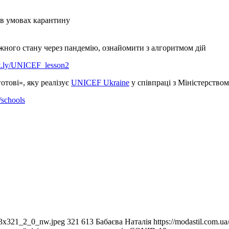
 в умовах карантину
жного стану через пандемію, ознайомити з алгоритмом дій
t.ly/UNICEF_lesson2
отові», яку реалізує
UNICEF Ukraine
у співпраці з Міністерством
/schools
613x321_2_0_nw.jpeg
321
613
Бабаєва Наталія
https://modastil.com.u