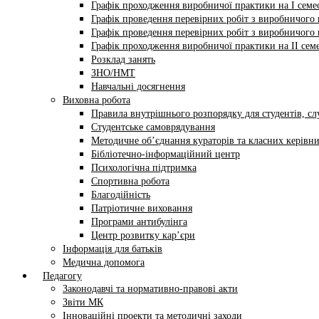
Графік проходження виробничої практики на І семес
Графік проведення перевірних робіт з виробничого н
Графік проведення перевірних робіт з виробничого н
Графік проходження виробничої практики на II семе
Розклад занять
ЗНО/НМТ
Навчальні досягнення
Виховна робота
Правила внутрішнього розпорядку для студентів, сл
Студентське самоврядування
Методичне об’єднання кураторів та класних керівни
Бібліотечно-інформаційний центр
Психологічна підтримка
Спортивна робота
Благодійність
Патріотичне виховання
Програми антибулінга
Центр розвитку кар’єри
Інформація для батьків
Медична допомога
Педагогу
Законодавчі та нормативно-правові акти
Звіти МК
Інноваційні проекти та методичні заходи