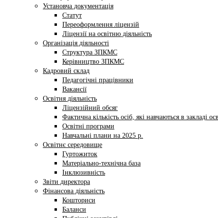
Установча документація
Статут
Переоформлення ліцензій
Ліцензії на освітню діяльність
Організація діяльності
Структура ЗПКМС
Керівництво ЗПКМС
Кадровий склад
Педагогічні працівники
Вакансії
Освітня діяльність
Ліцензійний обсяг
Фактична кількість осіб, які навчаються в закладі ос
Освітні програми
Навчальні плани на 2025 р.
Освітнє середовище
Гуртожиток
Матеріально-технічна база
Інклюзивність
Звіти директора
Фінансова діяльність
Кошториси
Баланси