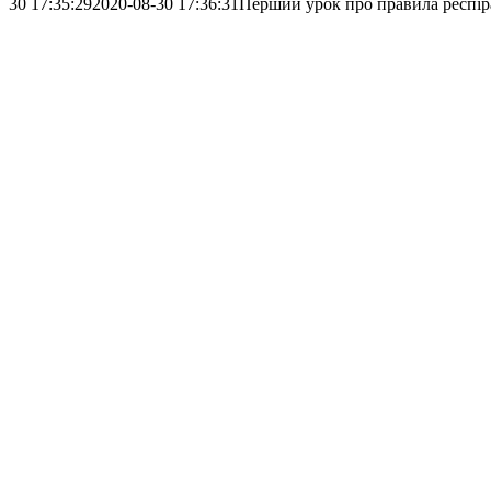
30 17:35:29
2020-08-30 17:36:31
Перший урок про правила респіра