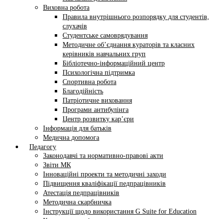
Виховна робота
Правила внутрішнього розпорядку для студентів,
слухачів
Студентське самоврядування
Методичне об’єднання кураторів та класних
керівників навчальних груп
Бібліотечно-інформаційний центр
Психологічна підтримка
Спортивна робота
Благодійність
Патріотичне виховання
Програми антибулінга
Центр розвитку кар’єри
Інформація для батьків
Медична допомога
Педагогу
Законодавчі та нормативно-правові акти
Звіти МК
Інноваційні проекти та методичні заходи
Підвищення кваліфікації педпрацівників
Атестація педпрацівників
Методична скарбничка
Інструкції щодо використання G Suite for Education