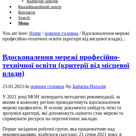
Календар заходів
Кваліфікаційний центр
Контакти
Search
Menu
You are here:
Home
/
новини головна
/
Вдосконалення мережі
професійно-технічної освіти (критерії від місцевої влади)...
Вдосконалення мережі професійно-
технічної освіти (критерії від місцевої
влади)
23.01.2021
/
in
новини головна
/
by
Бабаєва Наталія
У 2021 році МОН затвердить методичні рекомендації, за
якими в кожному регіоні проводитимуть вдосконалення
мережі профосвіти. В основу документа увійдуть чіткі та
зрозумілі критерії, які допоможуть оцінити стан мережі та
спрямувати ресурси на перспективні заклади.
Перше засідання робочої групи, яка працюватиме над
рекомендаціями, відбулося сьогодні, 21 січня 2021 року, в