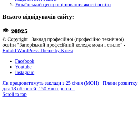
Український центр оцінювання якості освіти
Всього відвідувачів сайту:
👁
© Copyright - Заклад професійної (професійно-технічної)
освіти "Запорізький професійний коледж моди і стилю" -
Enfold WordPress Theme by Kriesi
Facebook
Youtube
Instagram
Як працюватимуть заклади з 25 січня (МОН)
Плани розвитку
для 18 областей, 150 млн грн на...
Scroll to top