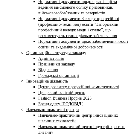
Нормативні документи щодо організації та
ведення військового обліку призовників,
військовозобов’язаних та резервістів
Нормативні документи Закладу професійної
(професійно-технічної) освіти “Запорізький
професійний коледж моди і стилю”, що
регламентують стипендіальне забезпечення
Нормативні документи щодо забезпечення якості
освіти та академічної доброчесності
Організаційна структура закладу
Адміністрація
Працівники закладу
Відділення
Громадські організації
Інноваційна діяльність
Центр розвитку професійної компетентності
Цифровий освітній центр
Fashion Business Прорив 2025
Бренд одягу “РОДОВІД”
Навчально-практичні центри
Навчально-практичний центр інноваційних
швейних технологій
Навчально-практичний центр індустрії краси та
дизайну