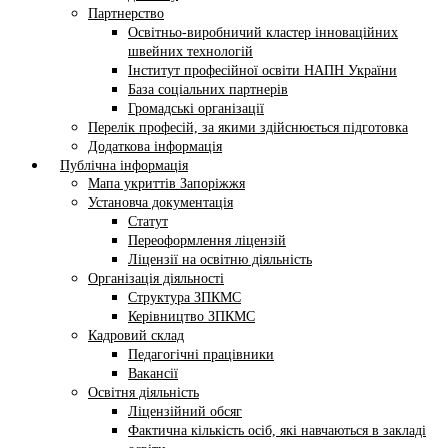
Партнерство
Освітньо-виробничий кластер інноваційних
швейних технологій
Інститут професійної освіти НАПН України
База соціальних партнерів
Громадські організації
Перелік професій, за якими здійснюється підготовка
Додаткова інформація
Публічна інформація
Мапа укриттів Запоріжжя
Установча документація
Статут
Переоформлення ліцензій
Ліцензії на освітню діяльність
Організація діяльності
Структура ЗПКМС
Керівництво ЗПКМС
Кадровий склад
Педагогічні працівники
Вакансії
Освітня діяльність
Ліцензійний обсяг
Фактична кількість осіб, які навчаються в закладі