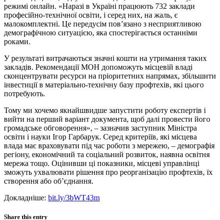
режимі онлайн. «Наразі в Україні працюють 732 заклади
професійно-технічної освіти, і серед них, на жаль, є
малокомплектні. Це передусім пов’язано з несприятливою
демографічною ситуацією, яка спостерігається останніми
роками.
У результаті витрачаються значні кошти на утримання таких
закладів. Рекомендації МОН допоможуть місцевій владі
сконцентрувати ресурси на пріоритетних напрямах, збільшити
інвестиції в матеріально-технічну базу профтехів, які цього
потребують.
Тому ми хочемо якнайшвидше запустити роботу експертів і
вийти на перший варіант документа, щоб далі провести його
громадське обговорення», – зазначив заступник Міністра
освіти і науки Ігор Гарбарук. Серед критеріїв, які місцева
влада має враховувати під час роботи з мережею, – демографія
регіону, економічний та соціальний розвиток, наявна освітня
мережа тощо. Оцінивши ці показники, місцеві управлінці
зможуть ухвалювати рішення про реорганізацію профтехів, їх
створення або об’єднання.
Докладніше:
bit.ly/3bWT43m
Share this entry