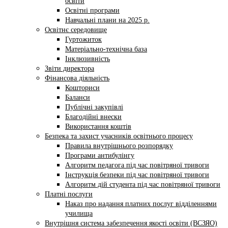
освіти
Освітні програми
Навчальні плани на 2025 р.
Освітнє середовище
Гуртожиток
Матеріально-технічна база
Інклюзивність
Звіти директора
Фінансова діяльність
Кошториси
Баланси
Публічні закупівлі
Благодійні внески
Використання коштів
Безпека та захист учасників освітнього процесу
Правила внутрішнього розпорядку
Програми антибулінгу
Алгоритм педагога під час повітряної тривоги
Інструкція безпеки під час повітряної тривоги
Алгоритм дій студента під час повітряної тривоги
Платні послуги
Наказ про надання платних послуг відділеннями
училища
Внутрішня система забезпечення якості освіти (ВСЗЯО)