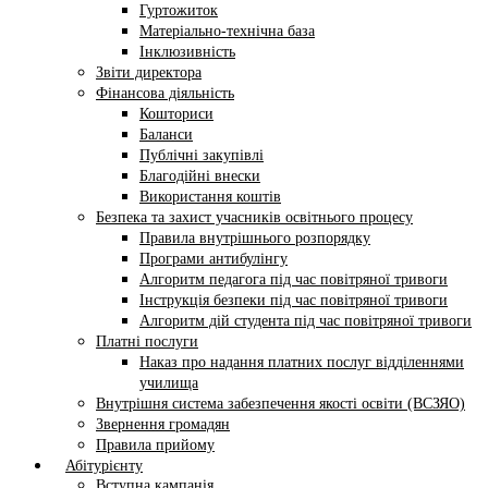
Гуртожиток
Матеріально-технічна база
Інклюзивність
Звіти директора
Фінансова діяльність
Кошториси
Баланси
Публічні закупівлі
Благодійні внески
Використання коштів
Безпека та захист учасників освітнього процесу
Правила внутрішнього розпорядку
Програми антибулінгу
Алгоритм педагога під час повітряної тривоги
Інструкція безпеки під час повітряної тривоги
Алгоритм дій студента під час повітряної тривоги
Платні послуги
Наказ про надання платних послуг відділеннями
училища
Внутрішня система забезпечення якості освіти (ВСЗЯО)
Звернення громадян
Правила прийому
Абітурієнту
Вступна кампанія