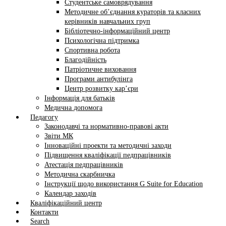
Студентське самоврядування
Методичне об’єднання кураторів та класних
керівників навчальних груп
Бібліотечно-інформаційний центр
Психологічна підтримка
Спортивна робота
Благодійність
Патріотичне виховання
Програми антибулінга
Центр розвитку кар’єри
Інформація для батьків
Медична допомога
Педагогу
Законодавчі та нормативно-правові акти
Звіти МК
Інноваційні проекти та методичні заходи
Підвищення кваліфікації педпрацівників
Атестація педпрацівників
Методична скарбничка
Інструкції щодо використання G Suite for Education
Календар заходів
Кваліфікаційний центр
Контакти
Search