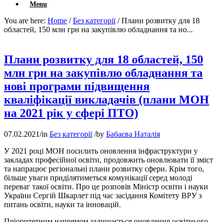
Menu
You are here:
Home
/
Без категорії
/
Плани розвитку для 18
областей, 150 млн грн на закупівлю обладнання та но...
Плани розвитку для 18 областей, 150
млн грн на закупівлю обладнання та
нові програми підвищення
кваліфікації викладачів (плани МОН
на 2021 рік у сфері ПТО)
07.02.2021
/
in
Без категорії
/
by
Бабаєва Наталія
У 2021 році МОН посилить оновлення інфраструктури у
закладах професійної освіти, продовжить оновлювати її зміст
та напрацює регіональні плани розвитку сфери. Крім того,
більше уваги приділятиметься комунікації серед молоді
переваг такої освіти. Про це розповів Міністр освіти і науки
України Сергій Шкарлет під час засідання Комітету ВРУ з
питань освіти, науки та інновацій.
Пріоритетним напрямом залишається оновлення освітнього