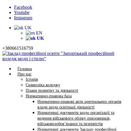
Facebook
Youtube
Instagram
UK
EN
UK
+380661516759
Головна
Про нас
Історія
Символіка коледжу
Плани розвитку та діяльності
Нормативно-правова база
Нормативно-правові акти центральних органів
влади щодо освітньої діяльності
Нормативні документи щодо організації та
ведення військового обліку призовників,
військовозобов’язаних та резервістів
Нормативні документи Закладу професійної