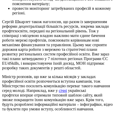
пояснення матеріалу;
провести моніторинг затребуваних професій в кожному
регіоні.
Сергій Шкарлет також наголосив, що разом із завершенням
реформи децентралізації більшість ресурсів, зокрема заклади
профтехосвіти, передані на регіональний рівень. Тож у
співпраці з місцевою владою важливо мати єдине бачення
роботи мережі профтехів, пояснювати керівникам нові
механізми фінансування та управління. Цьому має сприяти
дорожня карта роботи з мережею та стратегічні плани
розвитку регіональних систем професійної освіти. Вже зараз
такі плани затверджено у 7 пілотних регіонах Програми ЄС
EU4Skills, і використовуючи їхній досвід, МОН підтримає
розробку таких документів у решті областей.
Міністр розповів, що вже за кілька місяців у закладах
професійної освіти розпочнеться вступна кампанія, тож
Міністерство посилить комунікацію переваг такого навчання
серед молоді. Наприклад, вже у
січні
українські
профтехи вперше отримали типовий шаблон сайту, який
зможе покращити їхню комунікацію вже зараз. Крім того,
будуть розроблені інформаційні матеріали – інфографіки, відео
та буклети про умови вступу, особливості навчання.