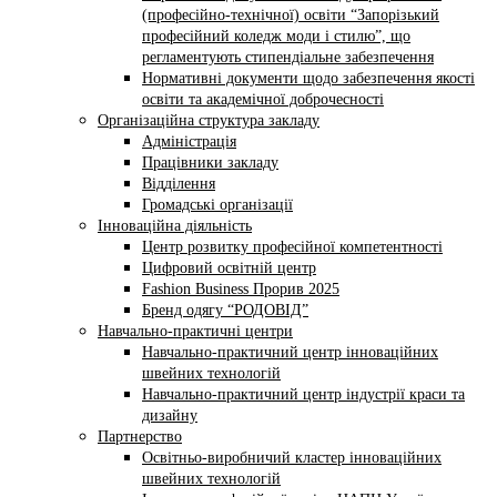
(професійно-технічної) освіти “Запорізький
професійний коледж моди і стилю”, що
регламентують стипендіальне забезпечення
Нормативні документи щодо забезпечення якості
освіти та академічної доброчесності
Організаційна структура закладу
Адміністрація
Працівники закладу
Відділення
Громадські організації
Інноваційна діяльність
Центр розвитку професійної компетентності
Цифровий освітній центр
Fashion Business Прорив 2025
Бренд одягу “РОДОВІД”
Навчально-практичні центри
Навчально-практичний центр інноваційних
швейних технологій
Навчально-практичний центр індустрії краси та
дизайну
Партнерство
Освітньо-виробничий кластер інноваційних
швейних технологій