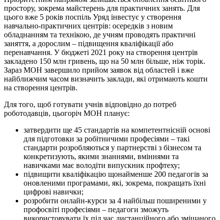
простору, зокрема майстерень для практичних занять. Для
цього вже 5 років поспіль Уряд інвестує у створення
навчально-практичних центрів: осередків з новим
обладнанням та технікою, де учням проводять практичні
заняття, а дорослим – підвищення кваліфікації або
перенавчання. У бюджеті 2021 року на створення центрів
закладено 150 млн гривень, що на 50 млн більше, ніж торік.
Зараз МОН завершило прийом заявок від областей і вже
найближчим часом визначить заклади, які отримають кошти
на створення центрів.
Для того, щоб готувати учнів відповідно до потреб
роботодавців, цьогоріч МОН планує:
затвердити ще 45 стандартів на компетентнісній основі
для підготовки за робітничими професіями – такі
стандарти розробляються у партнерстві з бізнесом та
конкретизують, якими знаннями, вміннями та
навичками має володіти випускник профтеху;
підвищити кваліфікацію щонайменше 200 педагогів за
оновленими програмами, які, зокрема, покращать їхні
цифрові навички;
розробити онлайн-курси за 4 найбільш поширеними у
профосвіті професіями – педагоги зможуть
використовувати їх під час дистанційного або змішаного