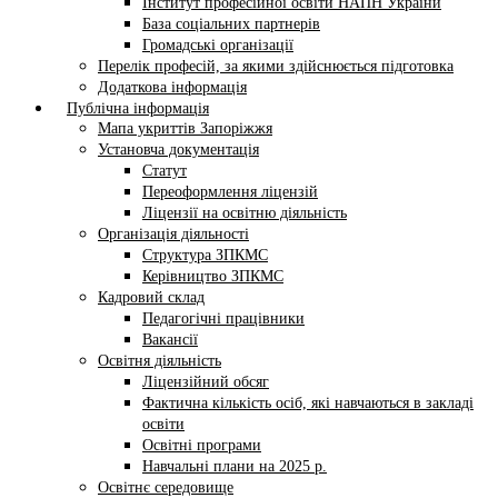
Інститут професійної освіти НАПН України
База соціальних партнерів
Громадські організації
Перелік професій, за якими здійснюється підготовка
Додаткова інформація
Публічна інформація
Мапа укриттів Запоріжжя
Установча документація
Статут
Переоформлення ліцензій
Ліцензії на освітню діяльність
Організація діяльності
Структура ЗПКМС
Керівництво ЗПКМС
Кадровий склад
Педагогічні працівники
Вакансії
Освітня діяльність
Ліцензійний обсяг
Фактична кількість осіб, які навчаються в закладі
освіти
Освітні програми
Навчальні плани на 2025 р.
Освітнє середовище