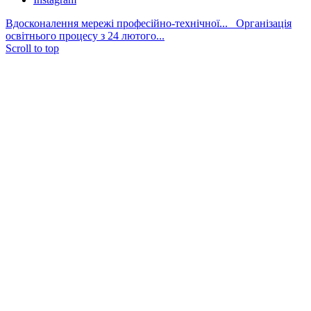
Вдосконалення мережі професійно-технічної...
Організація
освітнього процесу з 24 лютого...
Scroll to top