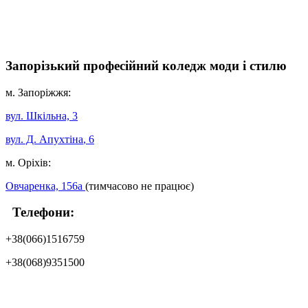
Запорізький професійний коледж моди і стилю
м. Запоріжжя:
вул. Шкільна, 3
вул. Д. Апухтіна
, 6
м. Оріхів:
Овчаренка, 156а
(тимчасово не працює)
Телефони:
+38(066)1516759
+38(068)9351500