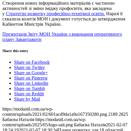
Створення нових інформаційних матеріалів є частиною
активностей зі зміни іміджу профосвіти, яка закладена
у
Стратегію розвитку професійно-технічної освіти.
Наразі її
схвалила колегія МОН і документ готується до затвердження
Кабінетом Міністрів України.
Презентація Звіту МОН України з виконання оперативного
плану
Завантажити
Share this entry
Share on Facebook
Share on Twitter
Share on Google+
Share on Pinterest
Share on Linkedin
Share on Tumblr
Share on Reddit
Share by Mail
https://modastil.com.ua/wp-
content/uploads/2021/02/601acd9da1a9a167350280.png
2189
2825
Бабаєва Наталія
https://modastil.com.ua/wp-
content/uploads/2025/05/logo-sait.png
Бабаєва Наталія
2021-02-07
18:24:19
2021-02-07 18:30:34
Плани розвитку для 18 областей,