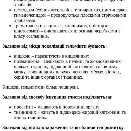
хробаків;
цестодози (ехінококоз, теніоз, тениаринхоз, цистицеркоз,
гименолепидоз) – провокуються плоскими стрічковими
хробаками;
трематодози (фасциолез, клонорхозу, опісторхоз,
шистосомоз) – викликаються плоскими черв’яками з
класу ссальників.
Залежно від місця локалізації гельмінти бувають:
кишкові – паразитують в кишечнику;
позакишкові – мешкають в печінці та жовчовивідних
шляхах, судинах, підшкірній клітковині, головному
мозку, сечовивідних шляхах, легенях, м’язах, кістках,
серці та інших органах і тканинах.
Кишкові гельмінтози більш поширені.
Залежно від способу існування глисти поділяють на:
просвітні – мешкають в порожнині органу;
тканинних – живуть в підшкірно-жировій клітковині та
інших тканинах.
Залежно від шляхів зараження та особливостей розвитку