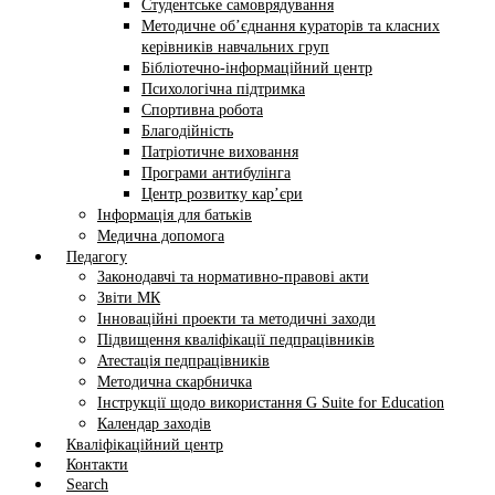
Студентське самоврядування
Методичне об’єднання кураторів та класних
керівників навчальних груп
Бібліотечно-інформаційний центр
Психологічна підтримка
Спортивна робота
Благодійність
Патріотичне виховання
Програми антибулінга
Центр розвитку кар’єри
Інформація для батьків
Медична допомога
Педагогу
Законодавчі та нормативно-правові акти
Звіти МК
Інноваційні проекти та методичні заходи
Підвищення кваліфікації педпрацівників
Атестація педпрацівників
Методична скарбничка
Інструкції щодо використання G Suite for Education
Календар заходів
Кваліфікаційний центр
Контакти
Search