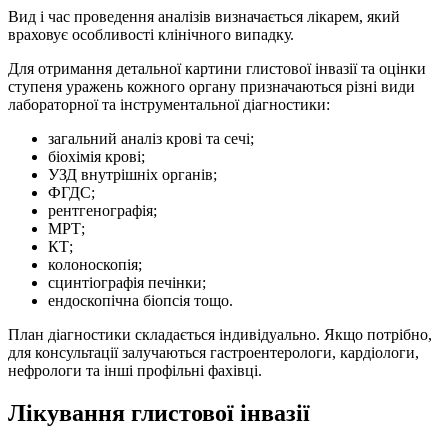
Вид і час проведення аналізів визначається лікарем, який
враховує особливості клінічного випадку.
Для отримання детальної картини глистової інвазії та оцінки
ступеня уражень кожного органу призначаються різні види
лабораторної та інструментальної діагностики:
загальний аналіз крові та сечі;
біохімія крові;
УЗД внутрішніх органів;
ФГДС;
рентгенографія;
МРТ;
КТ;
колоноскопія;
сцинтіографія печінки;
ендоскопічна біопсія тощо.
План діагностики складається індивідуально. Якщо потрібно,
для консультації залучаються гастроентерологи, кардіологи,
нефрологи та інші профільні фахівці.
Лікування глистової інвазії