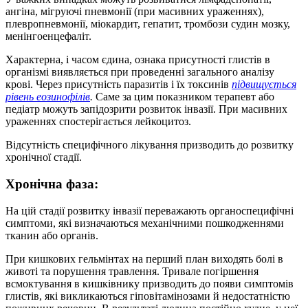
ангіна, мігруючі пневмонії (при масивних ураженнях),
плевропневмонії, міокардит, гепатит, тромбози судин мозку,
менінгоенцефаліт.
Характерна, і часом єдина, ознака присутності глистів в
організмі виявляється при проведенні загального аналізу
крові. Через присутність паразитів і їх токсинів
підвищується
рівень еозинофілів
.
Саме за цим показником терапевт або
педіатр можуть запідозрити розвиток інвазії. При масивних
ураженнях спостерігається лейкоцитоз.
Відсутність специфічного лікування призводить до розвитку
хронічної стадії.
Хронічна фаза:
На цій стадії розвитку інвазії переважають органоспецифічні
симптоми, які визначаються механічними пошкодженнями
тканин або органів.
При кишкових гельмінтах на перший план виходять болі в
животі та порушення травлення. Тривале погіршення
всмоктування в кишківнику призводить до появи симптомів
глистів, які викликаються гіповітамінозами й недостатністю