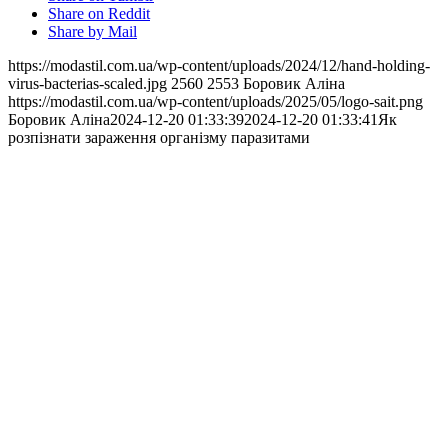
Share on Reddit
Share by Mail
https://modastil.com.ua/wp-content/uploads/2024/12/hand-holding-
virus-bacterias-scaled.jpg
2560
2553
Боровик Аліна
https://modastil.com.ua/wp-content/uploads/2025/05/logo-sait.png
Боровик Аліна
2024-12-20 01:33:39
2024-12-20 01:33:41
Як
розпізнати зараження організму паразитами