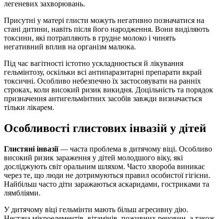
легеневих захворювань.
Присутні у матері глисти можуть негативно позначатися на
стані дитини, навіть після його народження. Вони виділяють
токсини, які потрапляють в грудне молоко і чинять
негативний вплив на організм малюка.
Під час вагітності істотно ускладнюється й лікування
гельмінтозу, оскільки всі антипаразитарні препарати вкрай
токсичні. Особливо небезпечно їх застосовувати на ранніх
строках, коли високий ризик викидня. Доцільність та порядок
призначення антигельмінтних засобів завжди визначається
тільки лікарем.
Особливості глистових інвазій у дітей
Глистяні інвазії
— часта проблема в дитячому віці. Особливо
високий ризик зараження у дітей молодшого віку, які
досліджують світ оральним шляхом. Часто хвороба виникає
через те, що люди не дотримуються правил особистої гігієни.
Найбільш часто діти заражаються аскаридами, гостриками та
лямбліями.
У дитячому віці гельмінти мають більш агресивну дію.
Нестача мікроелементів, вітамінів, поживних речовин, а також