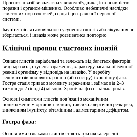
Прогноз інвазії визначається видом збудника, інтенсивністю
поразки і органом-мішенню. Особливо небезпечні наслідки
глистових поразок очей, серця і центральної нервової
системи.
Імунітет після самовільного усунення глистів або лікування не
зберігається, і інвазія може розвиватися повторно.
Клінічні прояви глистових інвазій
Ознаки глистів варіабельні та залежать від багатьох факторів:
вид паразита, ступеня зараження, характеру загальної імунної
реакції організму у відповідь на інвазію. У перебігу
гельмінтозів виділяють ранню (або гостру) і хронічну фази.
Гостра стадія триває з моменту зараження і займає від 2–3
тижнів до 2 (іноді 4) місяців. Хронічна фаза – кілька років.
Основні симптоми глистів пов’язані з механічним
пошкодженням органів і тканин, токсико-алергічної реакцією,
зниженням імунітету, вітамінним і аліментарним дефіцитом.
Гостра фаза:
Основними ознаками глистів стають токсико-алергічні