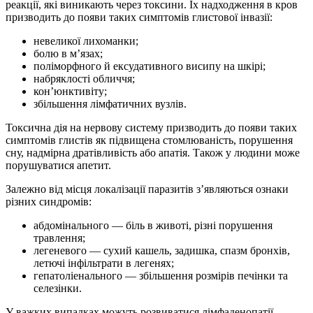
реакції, які виникають через токсини. Їх надходження в кров
призводить до появи таких симптомів глистової інвазії:
невеликої лихоманки;
болю в м’язах;
поліморфного й ексудативного висипу на шкірі;
набряклості обличчя;
кон’юнктивіту;
збільшення лімфатичних вузлів.
Токсична дія на нервову систему призводить до появи таких
симптомів глистів як підвищена стомлюваність, порушення
сну, надмірна дратівливість або апатія. Також у людини може
порушуватися апетит.
Залежно від місця локалізації паразитів з’являються ознаки
різних синдромів:
абдомінального — біль в животі, різні порушення
травлення;
легеневого — сухий кашель, задишка, спазм бронхів,
летючі інфільтрати в легенях;
гепатоліенального — збільшення розмірів печінки та
селезінки.
У важких випадках можуть розвиватися лімфаденопатії,