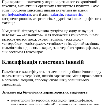
При зараженні глистами у людини розвивається хронічний
токсикоз, виснаження організму і знижується імунітет. Саме
тому проблема глистових інвазій актуальна не тільки
для
інфекціоністів
, але й для
педіатрів
,
терапевтів
,
гастроентерологів, алергологів, хірургів та інших профільних
фахівців.
У медичній літературі можна зустріти ще одну назву цієї
патології — «гельмінтоз». Для позначення конкретної інвазії
застосовуються також окремі терміни: «аскаридоз»,
«ентеробіоз», «опісторхоз», «теніїдоз» та ін. До найчастіших
гельмінтозів відносять аскаридоз, ентеробіоз, трихоцефальоз,
анкілостомоз і токсокароз.
Класифікація глистових інвазій
Гельмінтози класифікують в залежності від біологічного виду
паразитичних черв’яків, шляхів зараження, місця проживання
в організмі людини, способу існування у зовнішньому
середовищі.
Залежно від біологічних характеристик виділяють:
нематодози (ентеробіоз, аскаридоз, трихоцефальоз,
некатороз, анкілостомідозі) – виникають через круглих