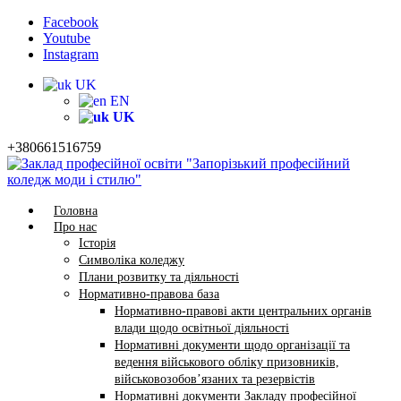
Facebook
Youtube
Instagram
UK
EN
UK
+380661516759
Головна
Про нас
Історія
Символіка коледжу
Плани розвитку та діяльності
Нормативно-правова база
Нормативно-правові акти центральних органів
влади щодо освітньої діяльності
Нормативні документи щодо організації та
ведення військового обліку призовників,
військовозобов’язаних та резервістів
Нормативні документи Закладу професійної