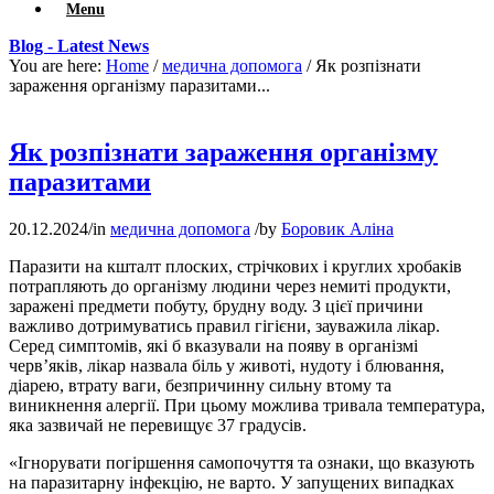
Menu
Blog - Latest News
You are here:
Home
/
медична допомога
/
Як розпізнати
зараження організму паразитами...
Як розпізнати зараження організму
паразитами
20.12.2024
/
in
медична допомога
/
by
Боровик Аліна
Паразити на кшталт плоских, стрічкових і круглих хробаків
потрапляють до організму людини через немиті продукти,
заражені предмети побуту, брудну воду. З цієї причини
важливо дотримуватись правил гігієни, зауважила лікар.
Серед симптомів, які б вказували на появу в організмі
черв’яків, лікар назвала біль у животі, нудоту і блювання,
діарею, втрату ваги, безпричинну сильну втому та
виникнення алергії. При цьому можлива тривала температура,
яка зазвичай не перевищує 37 градусів.
«Ігнорувати погіршення самопочуття та ознаки, що вказують
на паразитарну інфекцію, не варто. У запущених випадках