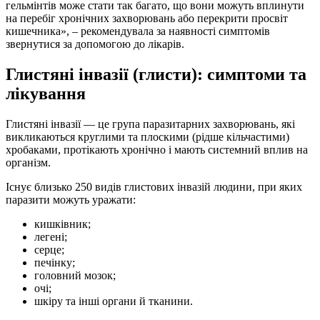
гельмінтів може стати так багато, що вони можуть вплинути
на перебіг хронічних захворювань або перекрити просвіт
кишечника», – рекомендувала за наявності симптомів
звернутися за допомогою до лікарів.
Глистяні інвазії (глисти): симптоми та
лікування
Глистяні інвазії — це група паразитарних захворювань, які
викликаються круглими та плоскими (рідше кільчастими)
хробаками, протікають хронічно і мають системний вплив на
організм.
Існує близько 250 видів глистових інвазій людини, при яких
паразити можуть уражати:
кишківник;
легені;
серце;
печінку;
головний мозок;
очі;
шкіру та інші органи й тканини.