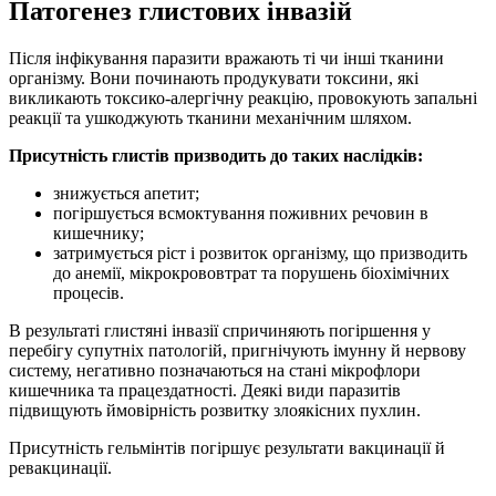
Патогенез глистових інвазій
Після інфікування паразити вражають ті чи інші тканини
організму. Вони починають продукувати токсини, які
викликають токсико-алергічну реакцію, провокують запальні
реакції та ушкоджують тканини механічним шляхом.
Присутність глистів призводить до таких наслідків:
знижується апетит;
погіршується всмоктування поживних речовин в
кишечнику;
затримується ріст і розвиток організму, що призводить
до анемії, мікрокрововтрат та порушень біохімічних
процесів.
В результаті глистяні інвазії спричиняють погіршення у
перебігу супутніх патологій, пригнічують імунну й нервову
систему, негативно позначаються на стані мікрофлори
кишечника та працездатності. Деякі види паразитів
підвищують ймовірність розвитку злоякісних пухлин.
Присутність гельмінтів погіршує результати вакцинації й
ревакцинації.