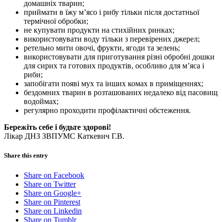
домашніх тварин;
приймати в їжу м’ясо і рибу тільки після достатньої
термічної обробки;
не купувати продукти на стихійних ринках;
використовувати воду тільки з перевірених джерел;
ретельно мити овочі, фрукти, ягоди та зелень;
використовувати для приготування різні обробні дошки
для сирих та готових продуктів, особливо для м’яса і
риби;
запобігати появі мух та інших комах в приміщеннях;
бездомних тварин в розташованих недалеко від пасовищ
водоймах;
регулярно проходити профілактичні обстеження.
Бережіть себе і будьте здорові!
Лікар ДНЗ ЗВПУМС Каткевич Г.В.
Share this entry
Share on Facebook
Share on Twitter
Share on Google+
Share on Pinterest
Share on Linkedin
Share on Tumblr