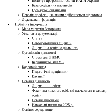
Інститут професійної освіти НАПН України
База соціальних партнерів
Громадські організації
Перелік професій, за якими здійснюється підготовка
Додаткова інформація
Публічна інформація
Мапа укриттів Запоріжжя
Установча документація
Статут
Переоформлення ліцензій
Ліцензії на освітню діяльність
Організація діяльності
Структура ЗПКМС
Керівництво ЗПКМС
Кадровий склад
Педагогічні працівники
Вакансії
Освітня діяльність
Ліцензійний обсяг
Фактична кількість осіб, які навчаються в закладі
освіти
Освітні програми
Навчальні плани на 2025 р.
Освітнє середовище