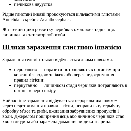
печінкова двуустка.
Рідше глистяні інвазії провокуються кільчастими глистами
Annelida і скребня Acanthocephala.
Життєвий цикл розвитку черв’яків охоплює стадії яйця,
личинки та статевозрілої особи.
Шляхи зараження глистною інвазією
Зараження гельмінтозами відбувається двома шляхами:
перорально — паразити потрапляють в організм при
ковтанні з водою та їжею або через недотримання
правил гігієни;
перкутанно — личинкові стадії черв’яків потрапляють в
організм через шкіру.
Найчастіше зараження відбувається пероральним шляхом
через недотримання правил гігієни, неправильну термічну
обробку м’яса та риби, вживання забруднених продуктів і
води. Джерелом поширення яєць або личинок черв’яків стає
хвора людина або заражена домашня чи дика тварина.