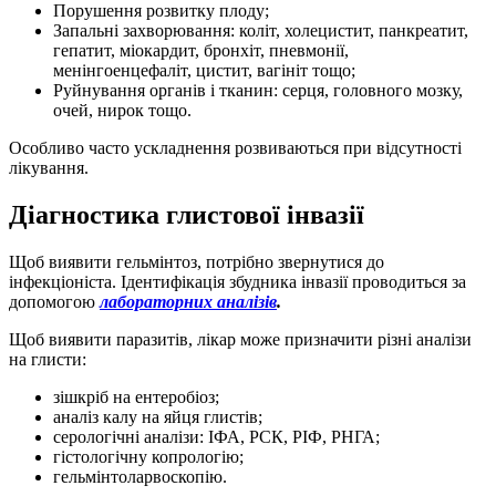
Порушення розвитку плоду;
Запальні захворювання: коліт, холецистит, панкреатит,
гепатит, міокардит, бронхіт, пневмонії,
менінгоенцефаліт, цистит, вагініт тощо;
Руйнування органів і тканин: серця, головного мозку,
очей, нирок тощо.
Особливо часто ускладнення розвиваються при відсутності
лікування.
Діагностика глистової інвазії
Щоб виявити гельмінтоз, потрібно звернутися до
інфекціоніста. Ідентифікація збудника інвазії проводиться за
допомогою
лабораторних аналізів
.
Щоб виявити паразитів, лікар може призначити різні аналізи
на глисти:
зішкріб на ентеробіоз;
аналіз калу на яйця глистів;
серологічні аналізи: ІФА, РСК, РІФ, РНГА;
гістологічну копрологію;
гельмінтоларвоскопію.