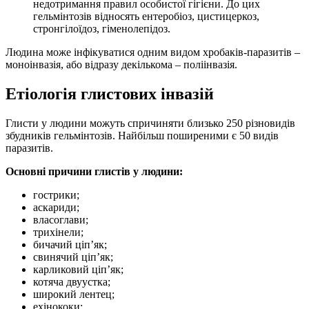
недотримання правил особистої гігієни. До цих
гельмінтозів відносять ентеробіоз, цистицеркоз,
стронгілоїдоз, гіменолепідоз.
Людина може інфікуватися одним видом хробаків-паразитів –
моноінвазія, або відразу декількома – поліінвазія.
Етіологія глистових інвазій
Глисти у людини можуть спричиняти близько 250 різновидів
збудників гельмінтозів. Найбільш поширеними є 50 видів
паразитів.
Основні причини глистів у людини:
гострики;
аскариди;
власоглави;
трихінели;
бичачий ціп’як;
свинячий ціп’як;
карликовий ціп’як;
котяча двуустка;
широкий лентец;
ехінококи;