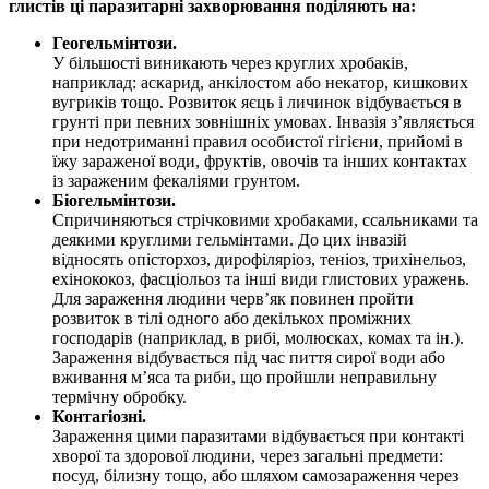
глистів ці паразитарні захворювання поділяють на:
Геогельмінтози.
У більшості виникають через круглих хробаків,
наприклад: аскарид, анкілостом або некатор, кишкових
вугриків тощо. Розвиток яєць і личинок відбувається в
грунті при певних зовнішніх умовах. Інвазія з’являється
при недотриманні правил особистої гігієни, прийомі в
їжу зараженої води, фруктів, овочів та інших контактах
із зараженим фекаліями грунтом.
Біогельмінтози.
Спричиняються стрічковими хробаками, ссальниками та
деякими круглими гельмінтами. До цих інвазій
відносять опісторхоз, дирофіляріоз, теніоз, трихінельоз,
ехінококоз, фасціольоз та інші види глистових уражень.
Для зараження людини черв’як повинен пройти
розвиток в тілі одного або декількох проміжних
господарів (наприклад, в рибі, молюсках, комах та ін.).
Зараження відбувається під час пиття сирої води або
вживання м’яса та риби, що пройшли неправильну
термічну обробку.
Контагіозні.
Зараження цими паразитами відбувається при контакті
хворої та здорової людини, через загальні предмети:
посуд, білизну тощо, або шляхом самозараження через