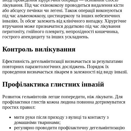
лікування. Під час ехінококозу проводиться видалення кісти
або абсцесу печінки чи легені. Також операції виконуються
під час альвеококкозу, цистицеркозу та інших небезпечних
інвазіях. Їх обсяг залежить від клінічного випадку. Хірургічне
втручання може призначатися додатково під час лікування
перитоніту, гнійного плевриту, непрохідності кишечника,
гострого апендициту та інших ускладнень.
Контроль вилікування
Ефективність дегельмінтизації визначається за результатами
повторних паразитологічних досліджень. Порядок їх
проведення визначається лікарем в залежності від виду інвазії.
Профілактика глистних інвазій
Розвиток гельмінтозів легше попередити, ніж лікувати. Для
профілактики глистів кожна людина повинна дотримуватися
простих правил:
мити руки після приходу з вулиці та контакту з
домашніми тваринами;
регулярно проводити профілактичну дегельмінтизацію