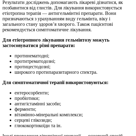
Результати досліджень допомагають лікареві дізнатися, як
позбавитися від глистів. Для лікування використовується
етіотропна терапія — антигельмінтні препарати. Вони
призначаються з урахуванням виду гельмінта, віку і
загального стану здоров’я хворого. Також пацієнтові
рекомендується симптоматичне лікування.
Для етіотропного лікування гельмінтозу можуть
застосовуватися різні препарати:
протинематодні;
протитрематодозні;
протицестодозні;
широкого протипаразитарного спектра.
Для симптоматичної терапії використовуються:
ентеросорбенти;
пробіотики;
антигістамінні засоби;
ферменти;
вітамінно-мінеральні комплекси;
серцеві глікозиди;
глюкокортикоїди та ін.
Іноді проведення хірургічної операції — основний спосіб