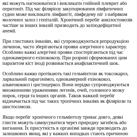
які можуть нагноюватися і викликати гнійний плеврит або
перитоніт. Під час філяріозу закупорювання лімфатичних
судин може викликати лімфангіт, лімфедему ніг з набряком
молочних залоз і геніталій. Хронічний перебіг анкілостомозів
частіше за інших інвазій призводить до залізодефіцитної
анемії.
При глистових інвазіях, які супроводжуються репродукцією
личинок, часто зберігаються прояви алергічного характеру.
Особливо важкі алергічні прояви спостерігаються під час
однокамерного ехінококозу. При розриві сформованих цим
паразитом кіст іноді розвивається анафілактичний шок.
Особливо важко протікають такі гельмінтози як токсокароз,
ларвальний парагонімоз, однокамерний ехінококоз,
альвеококкоз і цистицеркоз. Вони нерідко супроводжуються
множинними ураженнями легенів, очей, головного мозку
нирок, серця та інших органів. Також важкий перебіг
відзначається під час таких тропічних інвазіях як філяріози та
шистосомози.
Якщо перебіг хронічного гельмінтозу триває довго, деякі
глисти можуть самоусуватися через природну загибель або
вигнання. Їх присутність в організмі завжди призводить до
залишкових явищ, які у важких випадках стають причиною