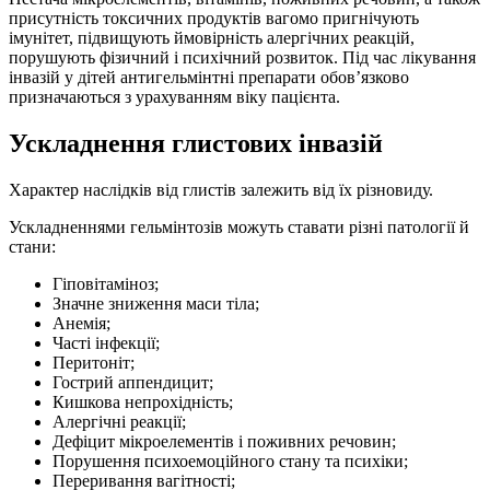
присутність токсичних продуктів вагомо пригнічують
імунітет, підвищують ймовірність алергічних реакцій,
порушують фізичний і психічний розвиток. Під час лікування
інвазій у дітей антигельмінтні препарати обов’язково
призначаються з урахуванням віку пацієнта.
Ускладнення глистових інвазій
Характер наслідків від глистів залежить від їх різновиду.
Ускладненнями гельмінтозів можуть ставати різні патології й
стани:
Гіповітаміноз;
Значне зниження маси тіла;
Анемія;
Часті інфекції;
Перитоніт;
Гострий аппендицит;
Кишкова непрохідність;
Алергічні реакції;
Дефіцит мікроелементів і поживних речовин;
Порушення психоемоційного стану та психіки;
Переривання вагітності;