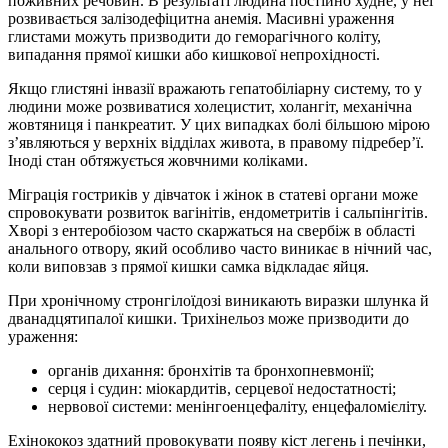
поживних речовин. В результаті людина постійно худне, у неї
розвивається залізодефіцитна анемія. Масивні ураження
глистами можуть призводити до геморагічного коліту,
випадання прямої кишки або кишкової непрохідності.
Якщо глистяні інвазії вражають гепатобіліарну систему, то у
людини може розвиватися холецистит, холангіт, механічна
жовтяниця і панкреатит. У цих випадках болі більшою мірою
з’являються у верхніх відділах живота, в правому підребер’ї.
Іноді стан обтяжується жовчними коліками.
Міграція гостриків у дівчаток і жінок в статеві органи може
спровокувати розвиток вагінітів, ендометритів і сальпінгітів.
Хворі з ентеробіозом часто скаржаться на свербіж в області
анального отвору, який особливо часто виникає в нічний час,
коли виповзав з прямої кишки самка відкладає яйця.
При хронічному стронгілоїдозі виникають виразки шлунка й
дванадцятипалої кишки. Трихінельоз може призводити до
ураження:
органів дихання: бронхітів та бронхопневмонії;
серця і судин: міокардитів, серцевої недостатності;
нервової системи: менінгоенцефаліту, енцефаломієліту.
Ехінококоз здатний провокувати появу кіст легень і печінки,