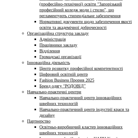
(професійно-технічної) освіти “Запорізький
професійний коледж моди і стилю”, що
регламентують стипендіальне забезпечення
Нормативні документи щодо забезпечення якості
освіти та академічної доброчесності
Організаційна структура закладу
Адміністрація
Працівники закладу
Відділення
Громадські організації
Інноваційна діяльність
Центр розвитку професійної компетентності
Цифровий освітній центр
Fashion Business Прорив 2025
Бренд одягу “РОДОВІД”
Навчально-практичні центри
Навчально-практичний центр інноваційних
швейних технологій
Навчально-практичний центр індустрії краси та
дизайну
Партнерство
Освітньо-виробничий кластер інноваційних
швейних технологій