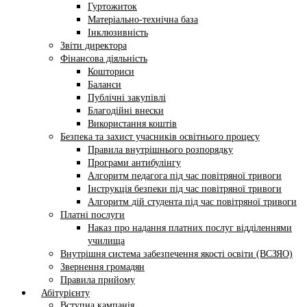
Гуртожиток
Матеріально-технічна база
Інклюзивність
Звіти директора
Фінансова діяльність
Кошториси
Баланси
Публічні закупівлі
Благодійні внески
Використання коштів
Безпека та захист учасників освітнього процесу
Правила внутрішнього розпорядку
Програми антибулінгу
Алгоритм педагога під час повітряної тривоги
Інструкція безпеки під час повітряної тривоги
Алгоритм дій студента під час повітряної тривоги
Платні послуги
Наказ про надання платних послуг відділеннями
училища
Внутрішня система забезпечення якості освіти (ВСЗЯО)
Звернення громадян
Правила прийому
Абітурієнту
Вступна кампанія