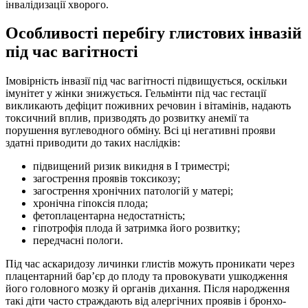
інвалідизації хворого.
Особливості перебігу глистових інвазій
під час вагітності
Імовірність інвазії під час вагітності підвищується, оскільки
імунітет у жінки знижується. Гельмінти під час гестації
викликають дефіцит поживних речовин і вітамінів, надають
токсичний вплив, призводять до розвитку анемії та
порушення вуглеводного обміну. Всі ці негативні прояви
здатні приводити до таких наслідків:
підвищений ризик викидня в I триместрі;
загострення проявів токсикозу;
загострення хронічних патологій у матері;
хронічна гіпоксія плода;
фетоплацентарна недостатність;
гіпотрофія плода й затримка його розвитку;
передчасні пологи.
Під час аскаридозу личинки глистів можуть проникати через
плацентарний бар’єр до плоду та провокувати ушкодження
його головного мозку й органів дихання. Після народження
такі діти часто страждають від алергічних проявів і бронхо-