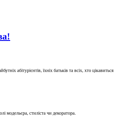
ва!
утніх абітурієнтів, їхніх батьків та всіх, хто цікавиться
олі модельєра, стиліста чи декоратора.