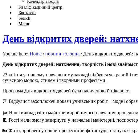
Календар заходів
Кваліфікаційний центр
Контакти
Search
Menu
День відкритих дверей: натхне
You are here:
Home
/
новини головна
/
День відкритих дверей: на
День відкритих дверей: натхнення, творчість і нові знайомст
23 квітня у нашому навчальному закладі відбувся яскравий і неза
сучасною модою, стилем і творчими професіями.
Програма Дня відкритих дверей була насиченою й цікавою:
👗 Відбулися захоплюючі покази учнівських робіт – модні образ
✂️ Наші викладачі та майстри виробничого навчання провели м
🧵 Гості мали змогу зазирнути у навчальні майстерні, поспостер
📸 Фото, зроблені у нашій професійній фотостудії, стануть яск