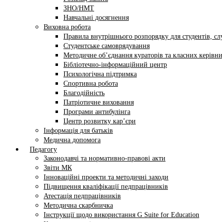
ЗНО/НМТ
Навчальні досягнення
Виховна робота
Правила внутрішнього розпорядку для студентів, сл
Студентське самоврядування
Методичне об’єднання кураторів та класних керівни
Бібліотечно-інформаційний центр
Психологічна підтримка
Спортивна робота
Благодійність
Патріотичне виховання
Програми антибулінга
Центр розвитку кар’єри
Інформація для батьків
Медична допомога
Педагогу
Законодавчі та нормативно-правові акти
Звіти МК
Інноваційні проекти та методичні заходи
Підвищення кваліфікації педпрацівників
Атестація педпрацівників
Методична скарбничка
Інструкції щодо використання G Suite for Education