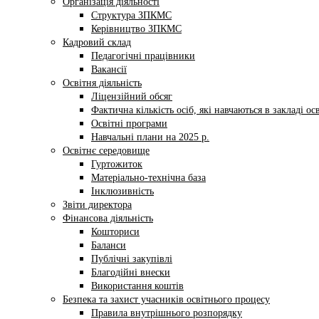
Організація діяльності
Структура ЗПКМС
Керівництво ЗПКМС
Кадровий склад
Педагогічні працівники
Вакансії
Освітня діяльність
Ліцензійний обсяг
Фактична кількість осіб, які навчаються в закладі ос
Освітні програми
Навчальні плани на 2025 р.
Освітнє середовище
Гуртожиток
Матеріально-технічна база
Інклюзивність
Звіти директора
Фінансова діяльність
Кошториси
Баланси
Публічні закупівлі
Благодійні внески
Використання коштів
Безпека та захист учасників освітнього процесу
Правила внутрішнього розпорядку