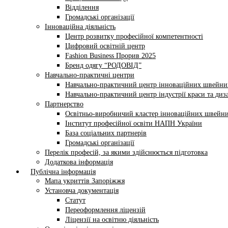
Відділення
Громадські організації
Інноваційна діяльність
Центр розвитку професійної компетентності
Цифровий освітній центр
Fashion Business Прорив 2025
Бренд одягу “РОДОВІД”
Навчально-практичні центри
Навчально-практичний центр інноваційних швейни
Навчально-практичний центр індустрії краси та диз
Партнерство
Освітньо-виробничий кластер інноваційних швейни
Інститут професійної освіти НАПН України
База соціальних партнерів
Громадські організації
Перелік професій, за якими здійснюється підготовка
Додаткова інформація
Публічна інформація
Мапа укриттів Запоріжжя
Установча документація
Статут
Переоформлення ліцензій
Ліцензії на освітню діяльність