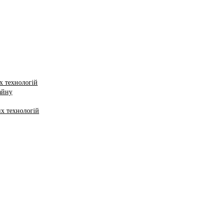
х технологій
айну
х технологій