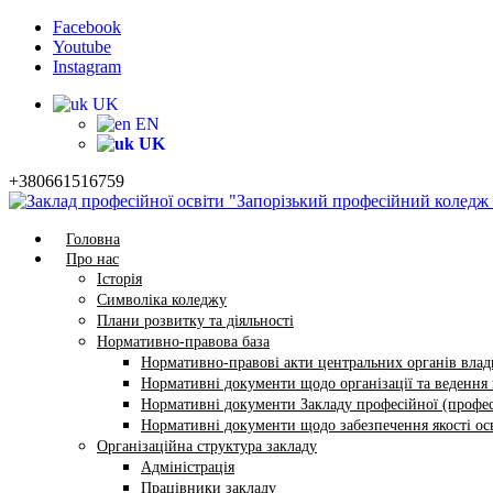
Facebook
Youtube
Instagram
UK
EN
UK
+380661516759
Головна
Про нас
Історія
Символіка коледжу
Плани розвитку та діяльності
Нормативно-правова база
Нормативно-правові акти центральних органів влади
Нормативні документи щодо організації та ведення в
Нормативні документи Закладу професійної (профес
Нормативні документи щодо забезпечення якості осв
Організаційна структура закладу
Адміністрація
Працівники закладу