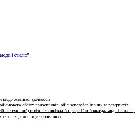
 щодо освітньої діяльності
ійськового обліку призовників, військовозобов’язаних та резервістів
ійно-технічної) освіти “Запорізький професійний коледж моди і стилю”,
іти та академічної доброчесності