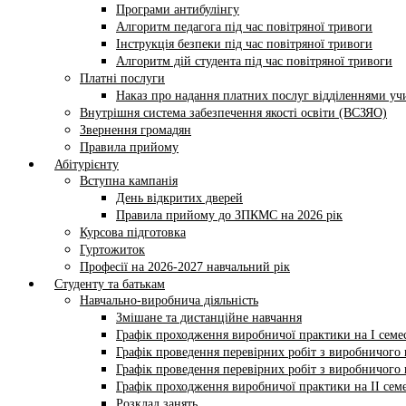
Програми антибулінгу
Алгоритм педагога під час повітряної тривоги
Інструкція безпеки під час повітряної тривоги
Алгоритм дій студента під час повітряної тривоги
Платні послуги
Наказ про надання платних послуг відділеннями у
Внутрішня система забезпечення якості освіти (ВСЗЯО)
Звернення громадян
Правила прийому
Абітурієнту
Вступна кампанія
День відкритих дверей
Правила прийому до ЗПКМС на 2026 рік
Курсова підготовка
Гуртожиток
Професії на 2026-2027 навчальний рік
Студенту та батькам
Навчально-виробнича діяльність
Змішане та дистанційне навчання
Графік проходження виробничої практики на І семес
Графік проведення перевірних робіт з виробничого н
Графік проведення перевірних робіт з виробничого н
Графік проходження виробничої практики на II семе
Розклад занять