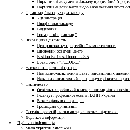
Нормативні документи Закладу професійної (профес
Нормативні документи щодо забезпечення якості осв
Організаційна структура закладу
Адміністрація
Працівники закладу
Відділення
Громадські організації
Інноваційна діяльність
Центр розвитку професійної компетентності
Цифровий освітній центр
Fashion Business Прорив 2025
Бренд одягу “РОДОВІД”
Навчально-практичні центри
Навчально-практичний центр інноваційних швейни
Навчально-практичний центр індустрії краси та диз
Партнерство
Освітньо-виробничий кластер інноваційних швейни
Інститут професійної освіти НАПН України
База соціальних партнерів
Громадські організації
Перелік професій, за якими здійснюється підготовка
Додаткова інформація
Публічна інформація
Мапа укриттів Запоріжжя