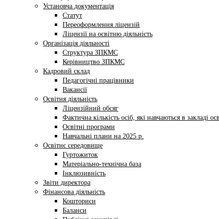
Установча документація
Статут
Переоформлення ліцензій
Ліцензії на освітню діяльність
Організація діяльності
Структура ЗПКМС
Керівництво ЗПКМС
Кадровий склад
Педагогічні працівники
Вакансії
Освітня діяльність
Ліцензійний обсяг
Фактична кількість осіб, які навчаються в закладі ос
Освітні програми
Навчальні плани на 2025 р.
Освітнє середовище
Гуртожиток
Матеріально-технічна база
Інклюзивність
Звіти директора
Фінансова діяльність
Кошториси
Баланси