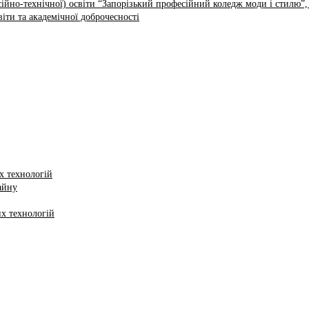
ійно-технічної) освіти “Запорізький професійний коледж моди і стилю”,
іти та академічної доброчесності
х технологій
айну
х технологій