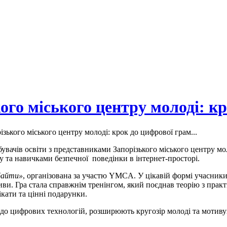
ого міського центру молоді: к
ізького міського центру молоді: крок до цифрової грам...
обувачів освіти з представниками Запорізького міського центру 
 та навичками безпечної поведінки в інтернет-просторі.
байти»
, організована за участю YMCA. У цікавій формі учасники
ливи. Гра стала справжнім тренінгом, який поєднав теорію з пра
кати та цінні подарунки.
 до цифрових технологій, розширюють кругозір молоді та мотив