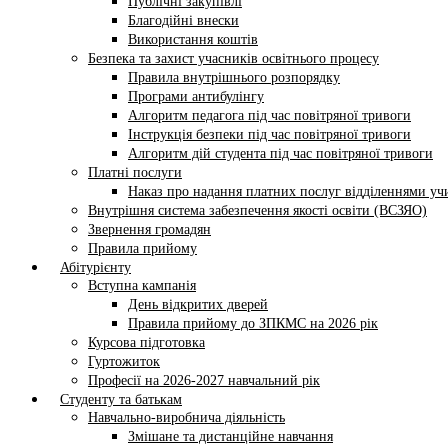
Публічні закупівлі
Благодійні внески
Використання коштів
Безпека та захист учасників освітнього процесу
Правила внутрішнього розпорядку
Програми антибулінгу
Алгоритм педагога під час повітряної тривоги
Інструкція безпеки під час повітряної тривоги
Алгоритм дій студента під час повітряної тривоги
Платні послуги
Наказ про надання платних послуг відділеннями у
Внутрішня система забезпечення якості освіти (ВСЗЯО)
Звернення громадян
Правила прийому
Абітурієнту
Вступна кампанія
День відкритих дверей
Правила прийому до ЗПКМС на 2026 рік
Курсова підготовка
Гуртожиток
Професії на 2026-2027 навчальний рік
Студенту та батькам
Навчально-виробнича діяльність
Змішане та дистанційне навчання