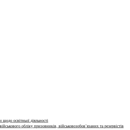
 щодо освітньої діяльності
ійськового обліку призовників, військовозобов’язаних та резервістів