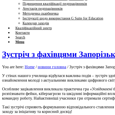
Підвищення кваліфікації педпрацівників
Атестація педпрацівників
Методична скарбничка
Інструкції щодо використання G Suite for Education
Календар заходів
Кваліфікаційний центр
Контакти
Search
Menu
Зустріч з фахівцями Запорізьк
You are here:
Home
/
новини головна
/
Зустріч з фахівцями Запор
У стінах нашого училища відбулася важлива подія – зустріч зд
ознайомлення молоді з актуальними викликами цифрового світу
Особливе зацікавлення викликала практична гра
«Усвідомлені 
розпізнавати фейки, кіберзагрози та шкідливі інформаційні вп
командну роботу. Найактивніші учасники гри отримали сертифі
Такі зустрічі сприяють формуванню відповідального ставлення
заходу за ініціативу та корисний досвід!