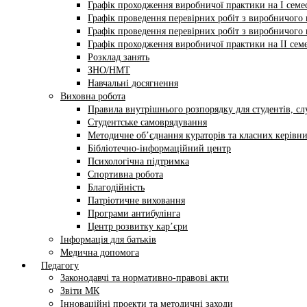
Графік проходження виробничої практики на І семес
Графік проведення перевірних робіт з виробничого н
Графік проведення перевірних робіт з виробничого н
Графік проходження виробничої практики на II семе
Розклад занять
ЗНО/НМТ
Навчальні досягнення
Виховна робота
Правила внутрішнього розпорядку для студентів, сл
Студентське самоврядування
Методичне об’єднання кураторів та класних керівни
Бібліотечно-інформаційний центр
Психологічна підтримка
Спортивна робота
Благодійність
Патріотичне виховання
Програми антибулінга
Центр розвитку кар’єри
Інформація для батьків
Медична допомога
Педагогу
Законодавчі та нормативно-правові акти
Звіти МК
Інноваційні проекти та методичні заходи