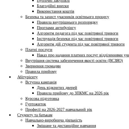
Публічні закупівлі
Благодійні внески
Використання коштів
Безпека та захист учасників освітнього процесу
Правила внутрішнього розпорядку
Програми антибулінгу
Алгоритм педагога під час повітряної тривоги
Інструкція безпеки під час повітряної тривоги
Алгоритм дій студента під час повітряної тривоги
Платні послуги
Наказ про надання платних послуг відділеннями у
Внутрішня система забезпечення якості освіти (ВСЗЯО)
Звернення громадян
Правила прийому
Абітурієнту
Вступна кампанія
День відкритих дверей
Правила прийому до ЗПКМС на 2026 рік
Курсова підготовка
Гуртожиток
Професії на 2026-2027 навчальний рік
Студенту та батькам
Навчально-виробнича діяльність
Змішане та дистанційне навчання