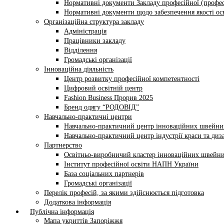
Нормативні документи Закладу професійної (профес
Нормативні документи щодо забезпечення якості осв
Організаційна структура закладу
Адміністрація
Працівники закладу
Відділення
Громадські організації
Інноваційна діяльність
Центр розвитку професійної компетентності
Цифровий освітній центр
Fashion Business Прорив 2025
Бренд одягу “РОДОВІД”
Навчально-практичні центри
Навчально-практичний центр інноваційних швейни
Навчально-практичний центр індустрії краси та диз
Партнерство
Освітньо-виробничий кластер інноваційних швейни
Інститут професійної освіти НАПН України
База соціальних партнерів
Громадські організації
Перелік професій, за якими здійснюється підготовка
Додаткова інформація
Публічна інформація
Мапа укриттів Запоріжжя