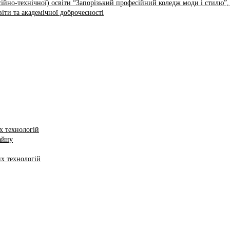
ійно-технічної) освіти “Запорізький професійний коледж моди і стилю”,
іти та академічної доброчесності
х технологій
айну
х технологій