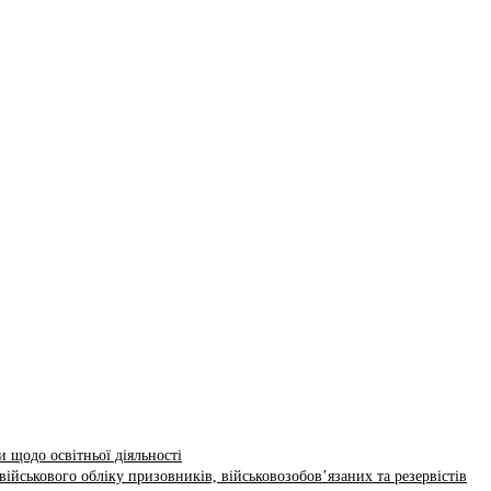
 щодо освітньої діяльності
ійськового обліку призовників, військовозобов’язаних та резервістів