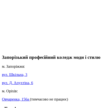
Запорізький професійний коледж моди і стилю
м. Запоріжжя:
вул. Шкільна, 3
вул. Д. Апухтіна
, 6
м. Оріхів:
Овчаренка, 156а
(тимчасово не працює)