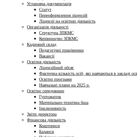
Установча документація
Статут
Переоформлення ліцензій
Ліцензії на освітню діяльність
Організація діяльності
Структура ЗПКМС
Керівництво ЗПКМС
Кадровий склад
Педагогічні працівники
Вакансії
Освітня діяльність
Ліцензійний обсяг
Фактична кількість осіб, які навчаються в закладі ос
Освітні програми
Навчальні плани на 2025 р.
Освітнє середовище
Гуртожиток
Матеріально-технічна база
Інклюзивність
Звіти директора
Фінансова діяльність
Кошториси
Баланси