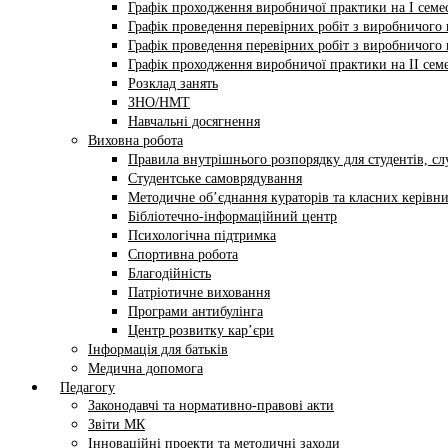
Графік проходження виробничої практики на І семес
Графік проведення перевірних робіт з виробничого н
Графік проведення перевірних робіт з виробничого н
Графік проходження виробничої практики на II семе
Розклад занять
ЗНО/НМТ
Навчальні досягнення
Виховна робота
Правила внутрішнього розпорядку для студентів, сл
Студентське самоврядування
Методичне об’єднання кураторів та класних керівни
Бібліотечно-інформаційний центр
Психологічна підтримка
Спортивна робота
Благодійність
Патріотичне виховання
Програми антибулінга
Центр розвитку кар’єри
Інформація для батьків
Медична допомога
Педагогу
Законодавчі та нормативно-правові акти
Звіти МК
Інноваційні проекти та методичні заходи