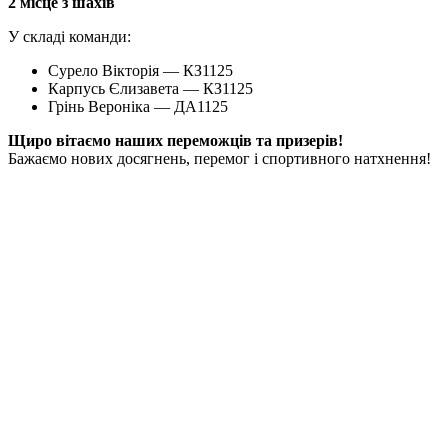
2 місце з шахів
У складі команди:
Сурело Вікторія — КЗ1125
Карпусь Єлизавета — КЗ1125
Грінь Вероніка — ДА1125
Щиро вітаємо наших переможців та призерів!
Бажаємо нових досягнень, перемог і спортивного натхнення!