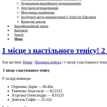
Підвищення кваліфікації педпрацівників
Атестація педпрацівників
Методична скарбничка
Інструкції щодо використання G Suite for Education
Календар заходів
Кваліфікаційний центр
Контакти
Search
Menu
1 місце з настільного тенісу! 2
You are here:
Home
/
Виховна робота
/
1 місце з настільного теніс
1 місце з настільного тенісу
У складі команди:
Опришко Дарія — 40-40а
Ткаченко Анастасія — АС2125
Згурська Олександра — КЗ1125
Довгаль Софія — 22-22а