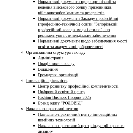
Нормативні документи щодо організації та
ведення військового обліку призовників,
військовозобов’язаних та резервістів
Нормативні документи Закладу професійної
(професійно-технічної) освіти “Запорізький
професійний коледж моди і стилю”, що
регламентують стипендіальне забезпечення
Нормативні документи щодо забезпечення якості
освіти та академічної доброчесності
Організаційна структура закладу
Адміністрація
Працівники закладу
Відділення
Громадські організації
Інноваційна діяльність
Центр розвитку професійної компетентності
Цифровий освітній центр
Fashion Business Прорив 2025
Бренд одягу “РОДОВІД”
Навчально-практичні центри
Навчально-практичний центр інноваційних
швейних технологій
Навчально-практичний центр індустрії краси та
дизайну