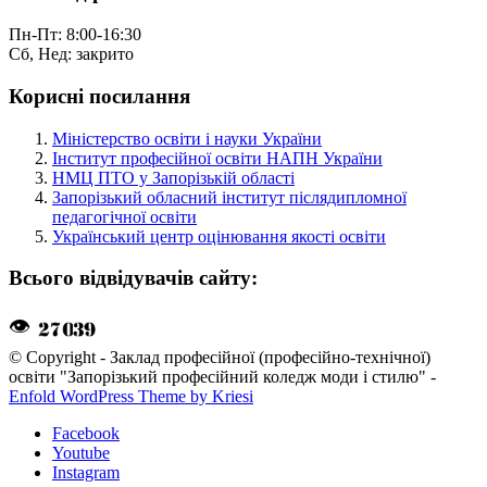
Пн-Пт: 8:00-16:30
Сб, Нед: закрито
Корисні посилання
Міністерство освіти і науки України
Інститут професійної освіти НАПН України
НМЦ ПТО у Запорізькій області
Запорізький обласний інститут післядипломної
педагогічної освіти
Український центр оцінювання якості освіти
Всього відвідувачів сайту:
👁
© Copyright - Заклад професійної (професійно-технічної)
освіти "Запорізький професійний коледж моди і стилю" -
Enfold WordPress Theme by Kriesi
Facebook
Youtube
Instagram