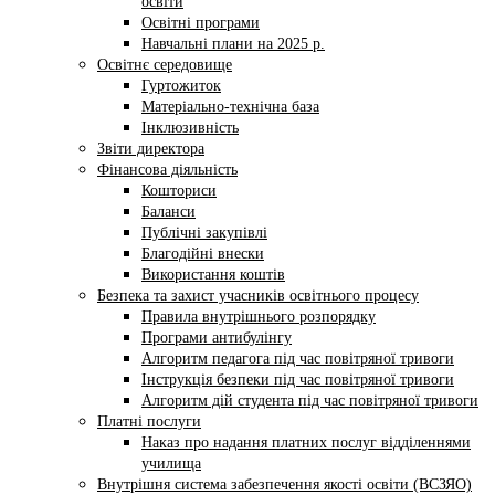
освіти
Освітні програми
Навчальні плани на 2025 р.
Освітнє середовище
Гуртожиток
Матеріально-технічна база
Інклюзивність
Звіти директора
Фінансова діяльність
Кошториси
Баланси
Публічні закупівлі
Благодійні внески
Використання коштів
Безпека та захист учасників освітнього процесу
Правила внутрішнього розпорядку
Програми антибулінгу
Алгоритм педагога під час повітряної тривоги
Інструкція безпеки під час повітряної тривоги
Алгоритм дій студента під час повітряної тривоги
Платні послуги
Наказ про надання платних послуг відділеннями
училища
Внутрішня система забезпечення якості освіти (ВСЗЯО)