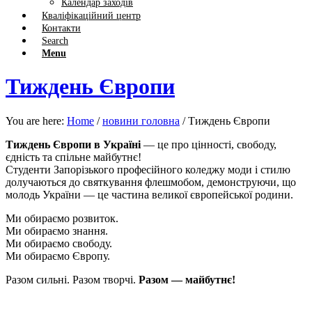
Календар заходів
Кваліфікаційний центр
Контакти
Search
Menu
Тиждень Європи
You are here:
Home
/
новини головна
/
Тиждень Європи
Тиждень Європи в Україні
— це про цінності, свободу,
єдність та спільне майбутнє!
Студенти Запорізького професійного коледжу моди і стилю
долучаються до святкування флешмобом, демонструючи, що
молодь України — це частина великої європейської родини.
Ми обираємо розвиток.
Ми обираємо знання.
Ми обираємо свободу.
Ми обираємо Європу.
Разом сильні. Разом творчі.
Разом — майбутнє!