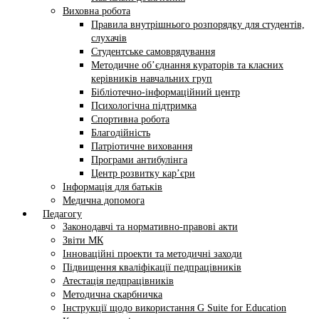
Виховна робота
Правила внутрішнього розпорядку для студентів,
слухачів
Студентське самоврядування
Методичне об’єднання кураторів та класних
керівників навчальних груп
Бібліотечно-інформаційний центр
Психологічна підтримка
Спортивна робота
Благодійність
Патріотичне виховання
Програми антибулінга
Центр розвитку кар’єри
Інформація для батьків
Медична допомога
Педагогу
Законодавчі та нормативно-правові акти
Звіти МК
Інноваційні проекти та методичні заходи
Підвищення кваліфікації педпрацівників
Атестація педпрацівників
Методична скарбничка
Інструкції щодо використання G Suite for Education