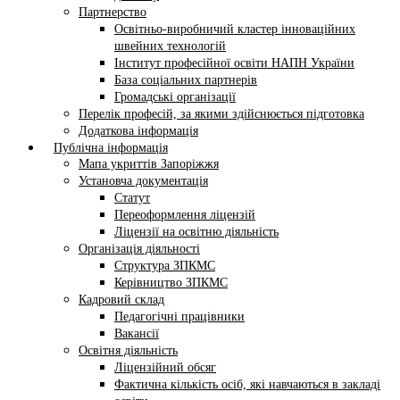
Партнерство
Освітньо-виробничий кластер інноваційних
швейних технологій
Інститут професійної освіти НАПН України
База соціальних партнерів
Громадські організації
Перелік професій, за якими здійснюється підготовка
Додаткова інформація
Публічна інформація
Мапа укриттів Запоріжжя
Установча документація
Статут
Переоформлення ліцензій
Ліцензії на освітню діяльність
Організація діяльності
Структура ЗПКМС
Керівництво ЗПКМС
Кадровий склад
Педагогічні працівники
Вакансії
Освітня діяльність
Ліцензійний обсяг
Фактична кількість осіб, які навчаються в закладі