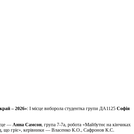
 край – 2026»
: І місце виборола студентка групи ДА1125
Софія
ісце —
Анна Самсон
, група 7-7а, робота «Майбутнє на кінчиках
яд, що гріє», керівники — Власенко К.О., Сафронов К.С.