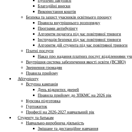
Публічні закупівлі
Благодійні внески
Використання коштів
Безпека та захист учасників освітнього процесу
Правила внутрішнього розпорядку
Програми антибулінгу
Алгоритм педагога під час повітряної тривоги
Інструкція безпеки під час повітряної тривоги
Алгоритм дій студента під час повітряної тривоги
Платні послуги
Наказ про надання платних послуг відділеннями у
Внутрішня система забезпечення якості освіти (ВСЗЯО)
Звернення громадян
Правила прийому
Абітурієнту
Вступна кампанія
День відкритих дверей
Правила прийому до ЗПКМС на 2026 рік
Курсова підготовка
Гуртожиток
Професії на 2026-2027 навчальний рік
Студенту та батькам
Навчально-виробнича діяльність
Змішане та дистанційне навчання