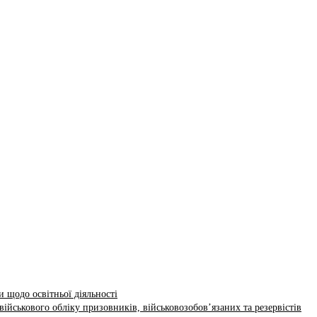
 щодо освітньої діяльності
ійськового обліку призовників, військовозобов’язаних та резервістів