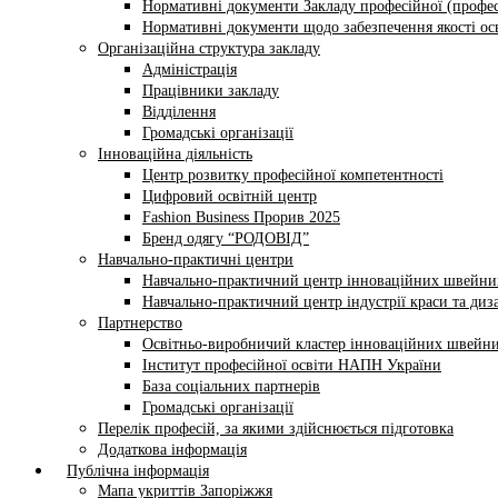
Нормативні документи Закладу професійної (профес
Нормативні документи щодо забезпечення якості осв
Організаційна структура закладу
Адміністрація
Працівники закладу
Відділення
Громадські організації
Інноваційна діяльність
Центр розвитку професійної компетентності
Цифровий освітній центр
Fashion Business Прорив 2025
Бренд одягу “РОДОВІД”
Навчально-практичні центри
Навчально-практичний центр інноваційних швейни
Навчально-практичний центр індустрії краси та диз
Партнерство
Освітньо-виробничий кластер інноваційних швейни
Інститут професійної освіти НАПН України
База соціальних партнерів
Громадські організації
Перелік професій, за якими здійснюється підготовка
Додаткова інформація
Публічна інформація
Мапа укриттів Запоріжжя