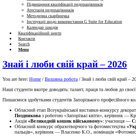
Підвищення кваліфікації педпрацівників
Атестація педпрацівників
Методична скарбничка
Інструкції щодо використання G Suite for Education
Календар заходів
Кваліфікаційний центр
Контакти
Search
Menu
Знай і люби свій край – 2026
You are here:
Home
/
Виховна робота
/
Знай і люби свій край – 2
Наші студенти вкотре доводять: талант, праця та любов до своєї
Пишаємося здобутками студентів Запорізького професійного ко
Обласний етап Всеукраїнської виставки-конкурсу декора
Позднякова
з роботою «Запорізькі квіти», керівник — Кр
Акція
«Великодній кошик військовому»
: учасниця —
С
Обласний конкурс образотворчого та фотомистецтва
«Ук
пальців», керівник — Власенко К.О., номінація «Фотоми