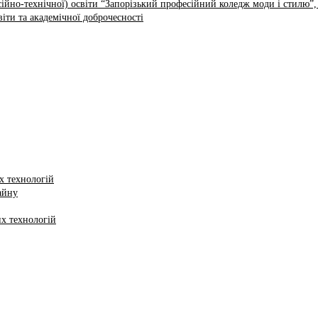
ійно-технічної) освіти “Запорізький професійний коледж моди і стилю”,
іти та академічної доброчесності
х технологій
айну
х технологій