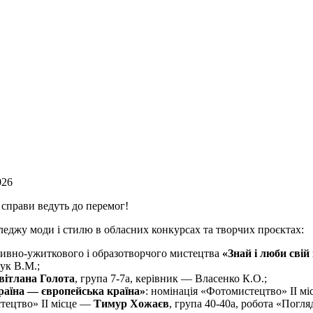
026
 справи ведуть до перемог!
леджу моди і стилю в обласних конкурсах та творчих проєктах:
тивно-ужиткового і образотворчого мистецтва
«Знай і люби свій
ук В.М.;
вітлана Голота
, група 7-7а, керівник — Власенко К.О.;
раїна — європейська країна»
: номінація «Фотомистецтво» ІІ м
стецтво» ІІ місце —
Тимур Хожаєв
, група 40-40а, робота «Погл