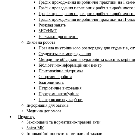
Графік проходження виробничої практики на І семес
Графік проведення перевірних робіт з виробничого н
Графік проведення перевірних робіт з виробничого н
Графік проходження виробничої практики на II семе
Розклад занять
ЗНО/НМТ
Навчальні досягнення
Виховна робота
Правила внутрішнього розпорядку для студентів, сл
Студентське самоврядування
Методичне об’єднання кураторів та класних керівни
Бібліотечно-інформаційний центр
Психологічна підтримка
Спортивна робота
Благодійність
Патріотичне виховання
Програми антибулінга
Центр розвитку кар’єри
Інформація для батьків
Медична допомога
Педагогу
Законодавчі та нормативно-правові акти
Звіти МК
Інноваційні проекти та методичні заходи