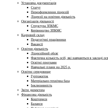
Установча документація
Статут
Переоформлення ліцензій
Ліцензії на освітню діяльність
Організація діяльності
Структура ЗПКМС
Керівництво ЗПКМС
Кадровий склад
Педагогічні працівники
Вакансії
Освітня діяльність
Ліцензійний обсяг
Фактична кількість осіб, які навчаються в закладі ос
Освітні програми
Навчальні плани на 2025 р.
Освітнє середовище
Гуртожиток
Матеріально-технічна база
Інклюзивність
Звіти директора
Фінансова діяльність
Кошториси
Баланси