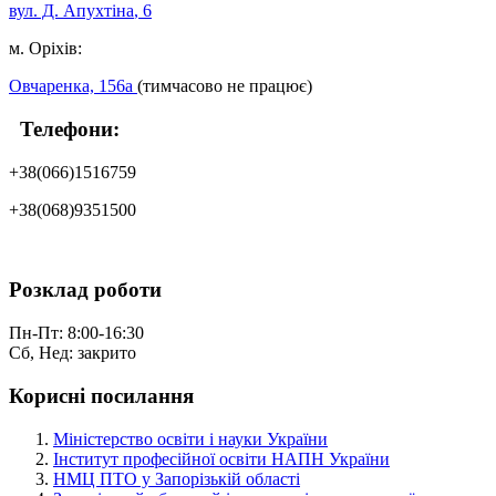
вул. Д. Апухтіна
, 6
м. Оріхів:
Овчаренка, 156а
(тимчасово не працює)
Телефони:
+38(066)1516759
+38(068)9351500
Розклад роботи
Пн-Пт: 8:00-16:30
Сб, Нед: закрито
Корисні посилання
Міністерство освіти і науки України
Інститут професійної освіти НАПН України
НМЦ ПТО у Запорізькій області