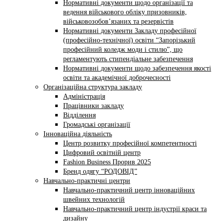
Нормативні документи щодо організації та
ведення військового обліку призовників,
військовозобов’язаних та резервістів
Нормативні документи Закладу професійної
(професійно-технічної) освіти “Запорізький
професійний коледж моди і стилю”, що
регламентують стипендіальне забезпечення
Нормативні документи щодо забезпечення якості
освіти та академічної доброчесності
Організаційна структура закладу
Адміністрація
Працівники закладу
Відділення
Громадські організації
Інноваційна діяльність
Центр розвитку професійної компетентності
Цифровий освітній центр
Fashion Business Прорив 2025
Бренд одягу “РОДОВІД”
Навчально-практичні центри
Навчально-практичний центр інноваційних
швейних технологій
Навчально-практичний центр індустрії краси та
дизайну