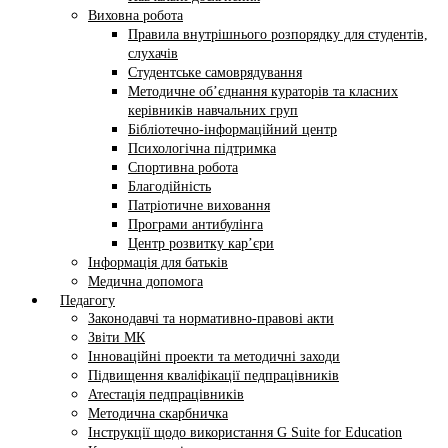
Виховна робота
Правила внутрішнього розпорядку для студентів,
слухачів
Студентське самоврядування
Методичне об’єднання кураторів та класних
керівників навчальних груп
Бібліотечно-інформаційний центр
Психологічна підтримка
Спортивна робота
Благодійність
Патріотичне виховання
Програми антибулінга
Центр розвитку кар’єри
Інформація для батьків
Медична допомога
Педагогу
Законодавчі та нормативно-правові акти
Звіти МК
Інноваційні проекти та методичні заходи
Підвищення кваліфікації педпрацівників
Атестація педпрацівників
Методична скарбничка
Інструкції щодо використання G Suite for Education