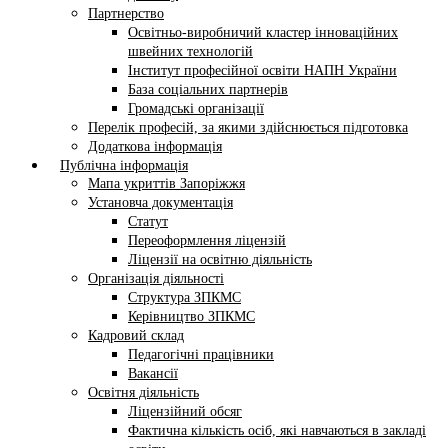
Партнерство
Освітньо-виробничий кластер інноваційних
швейних технологій
Інститут професійної освіти НАПН України
База соціальних партнерів
Громадські організації
Перелік професій, за якими здійснюється підготовка
Додаткова інформація
Публічна інформація
Мапа укриттів Запоріжжя
Установча документація
Статут
Переоформлення ліцензій
Ліцензії на освітню діяльність
Організація діяльності
Структура ЗПКМС
Керівництво ЗПКМС
Кадровий склад
Педагогічні працівники
Вакансії
Освітня діяльність
Ліцензійний обсяг
Фактична кількість осіб, які навчаються в закладі