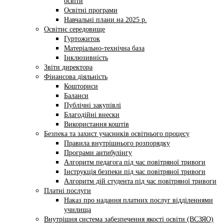
освіти
Освітні програми
Навчальні плани на 2025 р.
Освітнє середовище
Гуртожиток
Матеріально-технічна база
Інклюзивність
Звіти директора
Фінансова діяльність
Кошториси
Баланси
Публічні закупівлі
Благодійні внески
Використання коштів
Безпека та захист учасників освітнього процесу
Правила внутрішнього розпорядку
Програми антибулінгу
Алгоритм педагога під час повітряної тривоги
Інструкція безпеки під час повітряної тривоги
Алгоритм дій студента під час повітряної тривоги
Платні послуги
Наказ про надання платних послуг відділеннями
училища
Внутрішня система забезпечення якості освіти (ВСЗЯО)