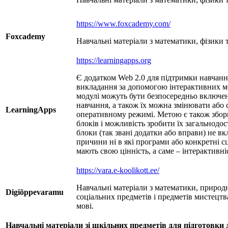
https://www.foxcademy.com/
Foxcademy
Навчальні матеріали з математики, фізики та
https://learningapps.org
Є додатком Web 2.0 для підтримки навчанн
викладання за допомогою інтерактивних мо
модулі можуть бути безпосередньо включені
навчання, а також їх можна змінювати або
LearningApps
оперативному режимі. Метою є також збор
блоків і можливість зробити їх загальнодо
блоки (так звані додатки або вправи) не вкл
причини ні в які програми або конкретні с
мають свою цінність, а саме – інтерактивні
https://vara.e-koolikott.ee/
Навчальні матеріали з математики, природ
Digiõppevaramu
соціальних предметів і предметів мистецтв
мові.
Навчальні матеріали
зі шк
ільн
их предмет
ів для
підготовки 