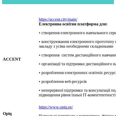
https://accent.city/main/
Електронна освітня платформа для:
• створення електронного навчального сер
• конструювання електронного прототипу 
закладу з усіма необхідними складниками
• створення систем дистанційного навчан
ACCENT
• організації та підтримки дистанційного 
• розроблення електронних освітніх ресурс
• розроблення веб-ресурсів
• неперервної підтримки та консультації пе
підвищення рівня їхньої ІТ-компетентності
https://www.opiq.ee/
Opiq
Навчальні матеріали з математики, фізики та