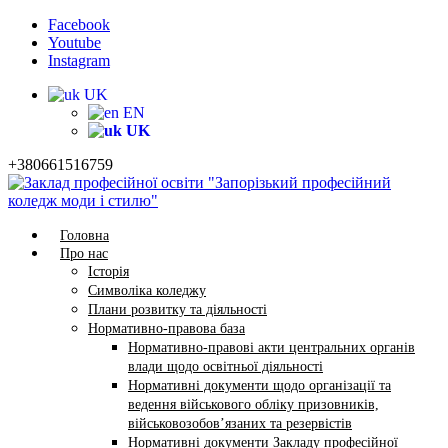
Facebook
Youtube
Instagram
UK
EN
UK
+380661516759
Головна
Про нас
Історія
Символіка коледжу
Плани розвитку та діяльності
Нормативно-правова база
Нормативно-правові акти центральних органів
влади щодо освітньої діяльності
Нормативні документи щодо організації та
ведення військового обліку призовників,
військовозобов’язаних та резервістів
Нормативні документи Закладу професійної