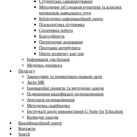
Студентське самоврядування
Методичне об’єднання кураторів та класних
керівників навчальних груп
Бібліотечно-інформаційний центр
Психологічна підтримка
Спортивна робота
Благодійність
Патріотичне виховання
Програми антибулінга
Центр розвитку кар’єри
Інформація для батьків
Медична допомога
Педагогу
Законодавчі та нормативно-правові акти
Звіти МК
Інноваційні проекти та методичні заходи
Підвищення кваліфікації педпрацівників
Атестація педпрацівників
Методична скарбничка
Інструкції щодо використання G Suite for Education
Календар заходів
Кваліфікаційний центр
Контакти
Search