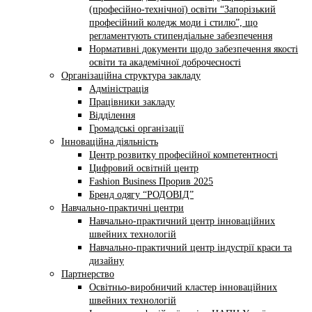
(професійно-технічної) освіти “Запорізький
професійний коледж моди і стилю”, що
регламентують стипендіальне забезпечення
Нормативні документи щодо забезпечення якості
освіти та академічної доброчесності
Організаційна структура закладу
Адміністрація
Працівники закладу
Відділення
Громадські організації
Інноваційна діяльність
Центр розвитку професійної компетентності
Цифровий освітній центр
Fashion Business Прорив 2025
Бренд одягу “РОДОВІД”
Навчально-практичні центри
Навчально-практичний центр інноваційних
швейних технологій
Навчально-практичний центр індустрії краси та
дизайну
Партнерство
Освітньо-виробничий кластер інноваційних
швейних технологій