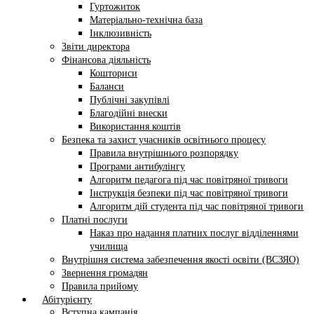
Гуртожиток
Матеріально-технічна база
Інклюзивність
Звіти директора
Фінансова діяльність
Кошториси
Баланси
Публічні закупівлі
Благодійні внески
Використання коштів
Безпека та захист учасників освітнього процесу
Правила внутрішнього розпорядку
Програми антибулінгу
Алгоритм педагога під час повітряної тривоги
Інструкція безпеки під час повітряної тривоги
Алгоритм дій студента під час повітряної тривоги
Платні послуги
Наказ про надання платних послуг відділеннями
училища
Внутрішня система забезпечення якості освіти (ВСЗЯО)
Звернення громадян
Правила прийому
Абітурієнту
Вступна кампанія