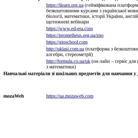
https://ilearn.org.ua
(гейміфікована платформ
безкоштовними курсами з української мови 
біології, математики, історії України, англі
щотижневі вебінари
https://www.ed-era.com
https://prometheus.org.ua/zno
https://gioschool.com
http://uklasi.com.ua
(платформа з безкоштов
алгебри, стереометрії)
http://formula.co.ua/uk
(он-лайн – сервіс для
з математики)
Навчальні матеріали
зі шк
ільн
их предмет
ів для
навчання у
mozaWeb
https://ua.mozaweb.com