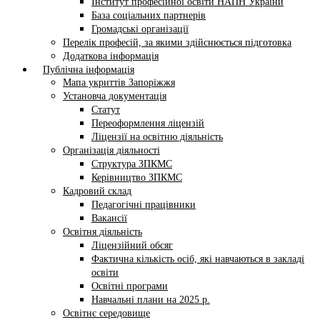
Інститут професійної освіти НАПН України
База соціальних партнерів
Громадські організації
Перелік професій, за якими здійснюється підготовка
Додаткова інформація
Публічна інформація
Мапа укриттів Запоріжжя
Установча документація
Статут
Переоформлення ліцензій
Ліцензії на освітню діяльність
Організація діяльності
Структура ЗПКМС
Керівництво ЗПКМС
Кадровий склад
Педагогічні працівники
Вакансії
Освітня діяльність
Ліцензійний обсяг
Фактична кількість осіб, які навчаються в закладі
освіти
Освітні програми
Навчальні плани на 2025 р.
Освітнє середовище