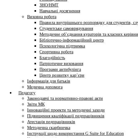
ЗНО/НМТ
Навчальні досягнення
Виховна робота
Правила внутрішнього розпорядку для студентів, сл
Студентське самоврядування
Методичне об’єднання кураторів та класних керівни
Бібліотечно-інформаційний центр
Психологічна підтримка
Спортивна робота
Благодійність
Патріотичне виховання
Програми антибулінга
Центр розвитку кар’єри
Інформація для батьків
Медична допомога
Педагогу
Законодавчі та нормативно-правові акти
Звіти МК
Інноваційні проекти та методичні заходи
Підвищення кваліфікації педпрацівників
Атестація педпрацівників
Методична скарбничка
Інструкції щодо використання G Suite for Education