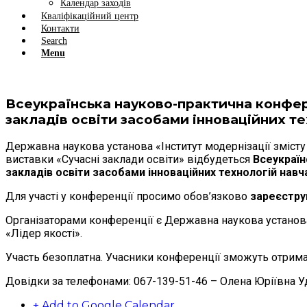
Календар заходів
Кваліфікаційний центр
Контакти
Search
Menu
Всеукраїнська науково-практична конфер
закладів освіти засобами інноваційних т
Державна наукова установа «Інститут модернізації змісту
виставки «Сучасні заклади освіти» відбудеться
Всеукраїн
закладів освіти засобами інноваційних технологій навч
Для участі у конференції просимо обов’язково
зареєстру
Організаторами конференції є Державна наукова установа «І
«Лідер якості».
Участь безоплатна. Учасники конференції зможуть отрим
Довідки за телефонами: 067-139-51-46 – Олена Юріївна У
+ Add to Google Calendar