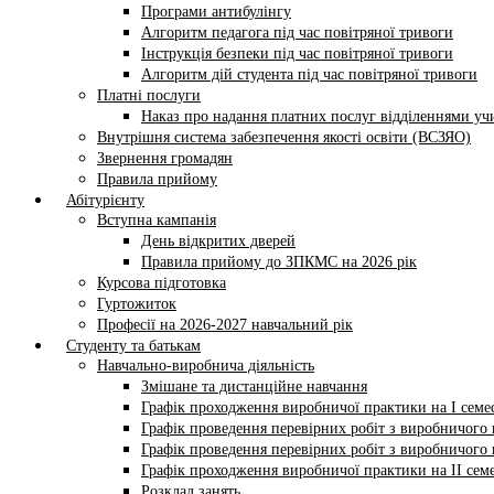
Програми антибулінгу
Алгоритм педагога під час повітряної тривоги
Інструкція безпеки під час повітряної тривоги
Алгоритм дій студента під час повітряної тривоги
Платні послуги
Наказ про надання платних послуг відділеннями у
Внутрішня система забезпечення якості освіти (ВСЗЯО)
Звернення громадян
Правила прийому
Абітурієнту
Вступна кампанія
День відкритих дверей
Правила прийому до ЗПКМС на 2026 рік
Курсова підготовка
Гуртожиток
Професії на 2026-2027 навчальний рік
Студенту та батькам
Навчально-виробнича діяльність
Змішане та дистанційне навчання
Графік проходження виробничої практики на І семес
Графік проведення перевірних робіт з виробничого н
Графік проведення перевірних робіт з виробничого н
Графік проходження виробничої практики на II семе
Розклад занять