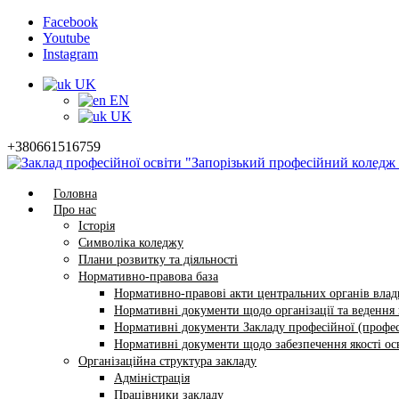
Facebook
Youtube
Instagram
UK
EN
UK
+380661516759
Головна
Про нас
Історія
Символіка коледжу
Плани розвитку та діяльності
Нормативно-правова база
Нормативно-правові акти центральних органів влади
Нормативні документи щодо організації та ведення в
Нормативні документи Закладу професійної (профес
Нормативні документи щодо забезпечення якості осв
Організаційна структура закладу
Адміністрація
Працівники закладу