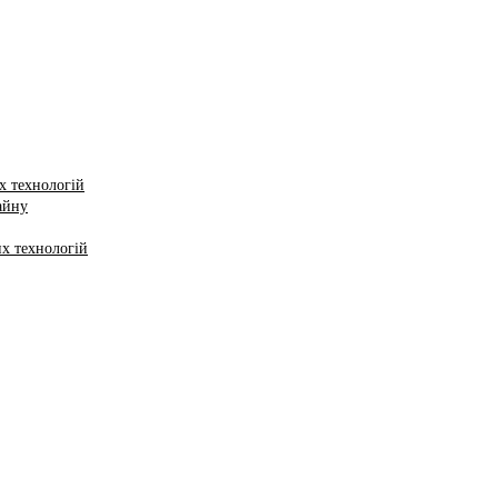
х технологій
айну
х технологій