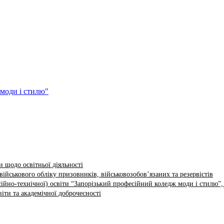
 щодо освітньої діяльності
ійськового обліку призовників, військовозобов’язаних та резервістів
ійно-технічної) освіти “Запорізький професійний коледж моди і стилю”,
іти та академічної доброчесності