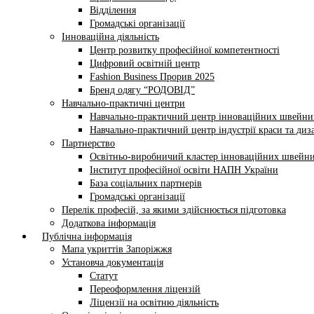
Відділення
Громадські організації
Інноваційна діяльність
Центр розвитку професійної компетентності
Цифровий освітній центр
Fashion Business Прорив 2025
Бренд одягу “РОДОВІД”
Навчально-практичні центри
Навчально-практичний центр інноваційних швейни
Навчально-практичний центр індустрії краси та диз
Партнерство
Освітньо-виробничий кластер інноваційних швейни
Інститут професійної освіти НАПН України
База соціальних партнерів
Громадські організації
Перелік професій, за якими здійснюється підготовка
Додаткова інформація
Публічна інформація
Мапа укриттів Запоріжжя
Установча документація
Статут
Переоформлення ліцензій
Ліцензії на освітню діяльність