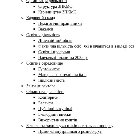
Організація діяльності
Структура ЗПКМС
Керівництво ЗПКМС
Кадровий склад
Педагогічні працівники
Вакансії
Освітня діяльність
Ліцензійний обсяг
Фактична кількість осіб, які навчаються в закладі ос
Освітні програми
Навчальні плани на 2025 р.
Освітнє середовище
Гуртожиток
Матеріально-технічна база
Інклюзивність
Звіти директора
Фінансова діяльність
Кошториси
Баланси
Публічні закупівлі
Благодійні внески
Використання коштів
Безпека та захист учасників освітнього процесу
Правила внутрішнього розпорядку