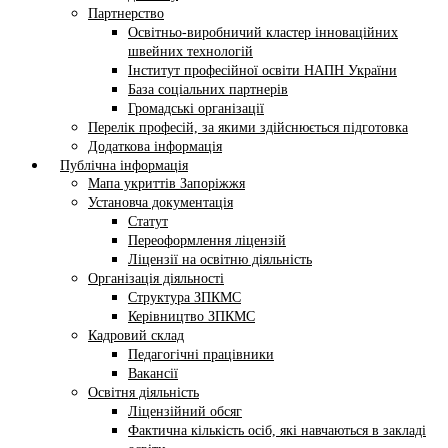
Партнерство
Освітньо-виробничий кластер інноваційних
швейних технологій
Інститут професійної освіти НАПН України
База соціальних партнерів
Громадські організації
Перелік професій, за якими здійснюється підготовка
Додаткова інформація
Публічна інформація
Мапа укриттів Запоріжжя
Установча документація
Статут
Переоформлення ліцензій
Ліцензії на освітню діяльність
Організація діяльності
Структура ЗПКМС
Керівництво ЗПКМС
Кадровий склад
Педагогічні працівники
Вакансії
Освітня діяльність
Ліцензійний обсяг
Фактична кількість осіб, які навчаються в закладі