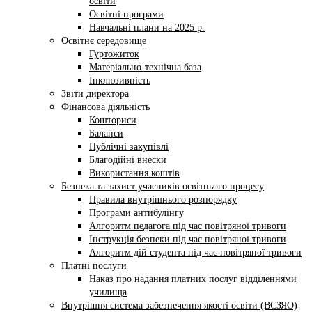
освіти
Освітні програми
Навчальні плани на 2025 р.
Освітнє середовище
Гуртожиток
Матеріально-технічна база
Інклюзивність
Звіти директора
Фінансова діяльність
Кошториси
Баланси
Публічні закупівлі
Благодійні внески
Використання коштів
Безпека та захист учасників освітнього процесу
Правила внутрішнього розпорядку
Програми антибулінгу
Алгоритм педагога під час повітряної тривоги
Інструкція безпеки під час повітряної тривоги
Алгоритм дій студента під час повітряної тривоги
Платні послуги
Наказ про надання платних послуг відділеннями
училища
Внутрішня система забезпечення якості освіти (ВСЗЯО)