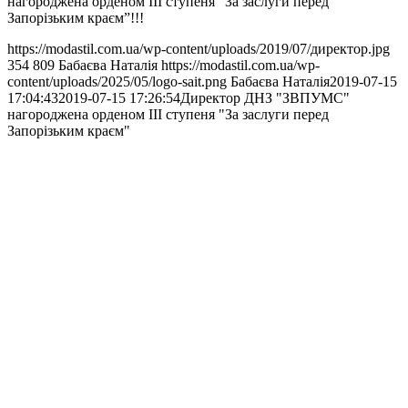
нагороджена орденом ІІІ ступеня “За заслуги перед
Запорізьким краєм”!!!
https://modastil.com.ua/wp-content/uploads/2019/07/директор.jpg
354
809
Бабаєва Наталія
https://modastil.com.ua/wp-
content/uploads/2025/05/logo-sait.png
Бабаєва Наталія
2019-07-15
17:04:43
2019-07-15 17:26:54
Директор ДНЗ "ЗВПУМС"
нагороджена орденом ІІІ ступеня "За заслуги перед
Запорізьким краєм"