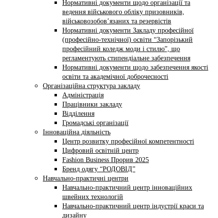
Нормативні документи щодо організації та
ведення військового обліку призовників,
військовозобов’язаних та резервістів
Нормативні документи Закладу професійної
(професійно-технічної) освіти “Запорізький
професійний коледж моди і стилю”, що
регламентують стипендіальне забезпечення
Нормативні документи щодо забезпечення якості
освіти та академічної доброчесності
Організаційна структура закладу
Адміністрація
Працівники закладу
Відділення
Громадські організації
Інноваційна діяльність
Центр розвитку професійної компетентності
Цифровий освітній центр
Fashion Business Прорив 2025
Бренд одягу “РОДОВІД”
Навчально-практичні центри
Навчально-практичний центр інноваційних
швейних технологій
Навчально-практичний центр індустрії краси та
дизайну