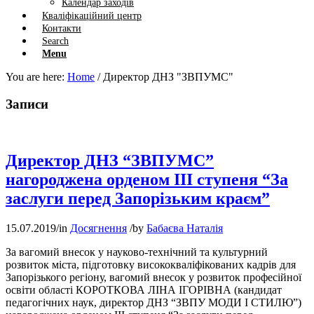
Календар заходів
Кваліфікаційний центр
Контакти
Search
Menu
You are here:
Home
/
Директор ДНЗ "ЗВПУМС"
Записи
Директор ДНЗ “ЗВПУМС”
нагороджена орденом ІІІ ступеня “За
заслуги перед Запорізьким краєм”
15.07.2019
/
in
Досягнення
/
by
Бабаєва Наталія
За вагомий внесок у науково-технічний та культурний
розвиток міста, підготовку висококваліфікованих кадрів для
Запорізького регіону, вагомий внесок у розвиток професійної
освіти області КОРОТКОВА ЛІНА ІГОРІВНА (кандидат
педагогічних наук, директор ДНЗ “ЗВПУ МОДИ І СТИЛЮ”)