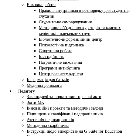
Виховна робота
Правила внутрішнього розпорядку для студентів,
слухачів
Студентське самоврядування
Методичне об’єднання кураторів та класних
керівників навчальних груп
Бібліотечно-інформаційний центр
Психологічна підтримка
Спортивна робота
Благодійність
Патріотичне виховання
Програми антибулінга
Центр розвитку кар’єри
Інформація для батьків
Медична допомога
Педагогу
Законодавчі та нормативно-правові акти
Звіти МК
Інноваційні проекти та методичні заходи
Підвищення кваліфікації педпрацівників
Атестація педпрацівників
Методична скарбничка
Інструкції щодо використання G Suite for Education