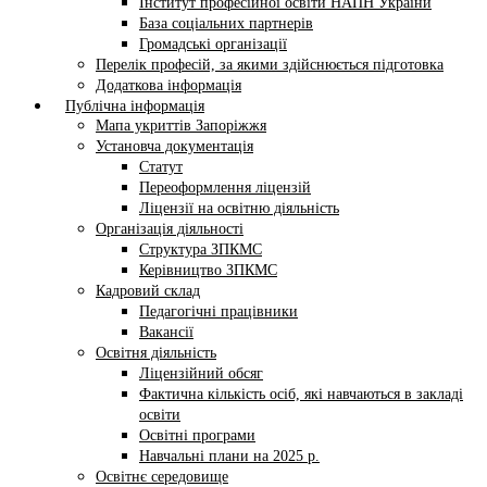
Інститут професійної освіти НАПН України
База соціальних партнерів
Громадські організації
Перелік професій, за якими здійснюється підготовка
Додаткова інформація
Публічна інформація
Мапа укриттів Запоріжжя
Установча документація
Статут
Переоформлення ліцензій
Ліцензії на освітню діяльність
Організація діяльності
Структура ЗПКМС
Керівництво ЗПКМС
Кадровий склад
Педагогічні працівники
Вакансії
Освітня діяльність
Ліцензійний обсяг
Фактична кількість осіб, які навчаються в закладі
освіти
Освітні програми
Навчальні плани на 2025 р.
Освітнє середовище