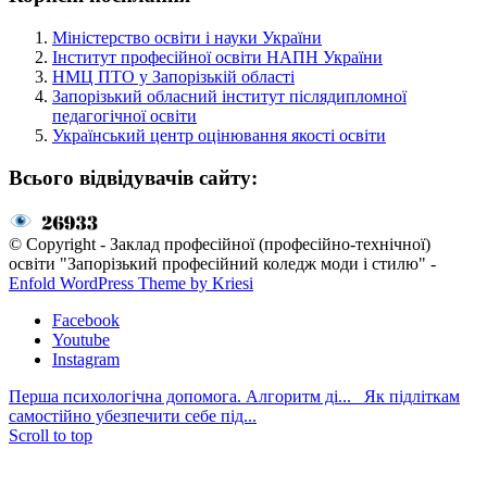
Міністерство освіти і науки України
Інститут професійної освіти НАПН України
НМЦ ПТО у Запорізькій області
Запорізький обласний інститут післядипломної
педагогічної освіти
Український центр оцінювання якості освіти
Всього відвідувачів сайту:
© Copyright - Заклад професійної (професійно-технічної)
освіти "Запорізький професійний коледж моди і стилю" -
Enfold WordPress Theme by Kriesi
Facebook
Youtube
Instagram
Перша психологічна допомога. Алгоритм ді...
Як підліткам
самостійно убезпечити себе під...
Scroll to top