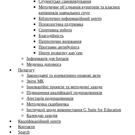
Студентське самоврядування
Методичне об’єднання кураторів та класних
керівників навчальних груп
Бібліотечно-інформаційний центр
Психологічна підтримка
Спортивна робота
Благодійність
Патріотичне виховання
Програми антибулінга
Центр розвитку кар’єри
Інформація для батьків
Медична допомога
Педагогу
Законодавчі та нормативно-правові акти
Звіти МК
Інноваційні проекти та методичні заходи
Підвищення кваліфікації педпрацівників
Атестація педпрацівників
Методична скарбничка
Інструкції щодо використання G Suite for Education
Календар заходів
Кваліфікаційний центр
Контакти
Search