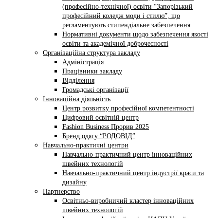
(професійно-технічної) освіти “Запорізький
професійний коледж моди і стилю”, що
регламентують стипендіальне забезпечення
Нормативні документи щодо забезпечення якості
освіти та академічної доброчесності
Організаційна структура закладу
Адміністрація
Працівники закладу
Відділення
Громадські організації
Інноваційна діяльність
Центр розвитку професійної компетентності
Цифровий освітній центр
Fashion Business Прорив 2025
Бренд одягу “РОДОВІД”
Навчально-практичні центри
Навчально-практичний центр інноваційних
швейних технологій
Навчально-практичний центр індустрії краси та
дизайну
Партнерство
Освітньо-виробничий кластер інноваційних
швейних технологій