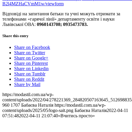
B2l4MZHaCVmM1w/viewform
Відповіді на запитання батьки та учні можуть отримати за
телефонами «гарячої лінії» департаменту освіти і науки
Львівської ОВА:
0960143708; 0935473783.
Share this entry
Share on Facebook
Share on Twitter
Share on Google+
Share on Pinterest
Share on Linkedin
Share on Tumblr
Share on Reddit
Share by Mail
https://modastil.com.ua/wp-
content/uploads/2022/04/278221369_284820507163645_512698835
960
1707
Бабаєва Наталія
https://modastil.com.ua/wp-
content/uploads/2025/05/logo-sait.png
Бабаєва Наталія
2022-04-11
07:51:48
2022-04-11 21:07:40
«Вчитись просто»