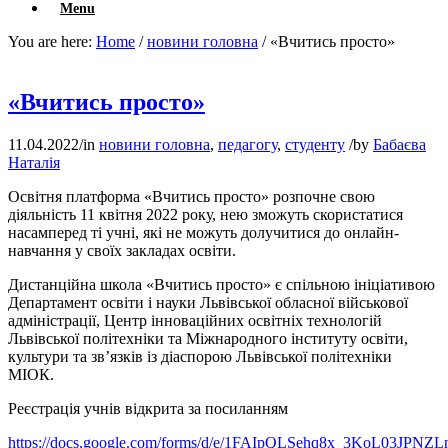
Menu
You are here:
Home
/
новини головна
/
«Вчитись просто»
«Вчитись просто»
11.04.2022
/
in
новини головна
,
педагогу
,
студенту
/
by
Бабаєва
Наталія
Освітня платформа «Вчитись просто» розпочне свою
діяльність 11 квітня 2022 року, нею зможуть скористатися
насамперед ті учні, які не можуть долучитися до онлайн-
навчання у своїх закладах освіти.
Дистанційна школа «Вчитись просто» є спільною ініціативою
Департамент освіти і науки Львівської обласної військової
адміністрації, Центр інноваційних освітніх технологій
Львівської політехніки та Міжнародного інституту освіти,
культури та зв’язків із діаспорою Львівської політехніки
МІОК.
Реєстрація учнів відкрита за посиланням
https://docs.google.com/forms/d/e/1FAIpQLSehq8x_3KoL03JPN