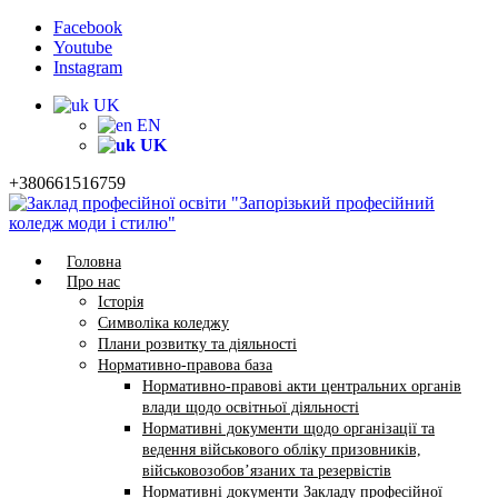
Facebook
Youtube
Instagram
UK
EN
UK
+380661516759
Головна
Про нас
Історія
Символіка коледжу
Плани розвитку та діяльності
Нормативно-правова база
Нормативно-правові акти центральних органів
влади щодо освітньої діяльності
Нормативні документи щодо організації та
ведення військового обліку призовників,
військовозобов’язаних та резервістів
Нормативні документи Закладу професійної