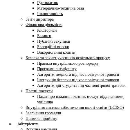
Гуртожиток
Матеріально-технічна база
Інклюзивність
Звіти директора
Фінансова діяльність
Кошториси
Баланси
Публічні закупівлі
Благодійні внески
Використання коштів
Безпека та захист учасників освітнього процесу
Правила внутрішнього розпорядку
Програми антибулінгу
Алгоритм педагога під час повітряної тривоги
Інструкція безпеки під час повітряної тривоги
Алгоритм дій студента під час повітряної тривоги
Платні послуги
Наказ про надання платних послуг відділеннями
училища
Внутрішня система забезпечення якості освіти (ВСЗЯО)
Звернення громадян
Правила прийому
Абітурієнту
Вступна кампанія