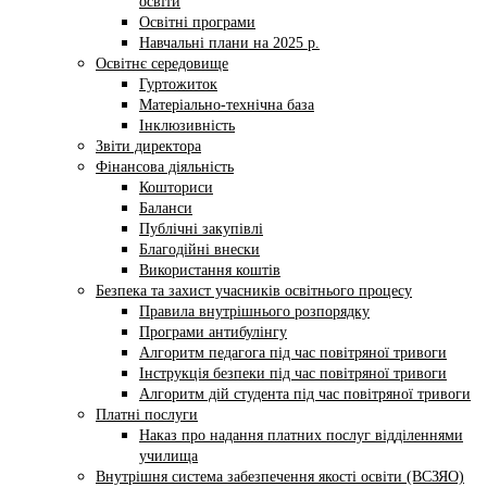
освіти
Освітні програми
Навчальні плани на 2025 р.
Освітнє середовище
Гуртожиток
Матеріально-технічна база
Інклюзивність
Звіти директора
Фінансова діяльність
Кошториси
Баланси
Публічні закупівлі
Благодійні внески
Використання коштів
Безпека та захист учасників освітнього процесу
Правила внутрішнього розпорядку
Програми антибулінгу
Алгоритм педагога під час повітряної тривоги
Інструкція безпеки під час повітряної тривоги
Алгоритм дій студента під час повітряної тривоги
Платні послуги
Наказ про надання платних послуг відділеннями
училища
Внутрішня система забезпечення якості освіти (ВСЗЯО)