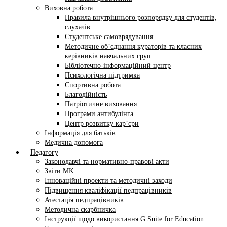
Виховна робота
Правила внутрішнього розпорядку для студентів,
слухачів
Студентське самоврядування
Методичне об’єднання кураторів та класних
керівників навчальних груп
Бібліотечно-інформаційний центр
Психологічна підтримка
Спортивна робота
Благодійність
Патріотичне виховання
Програми антибулінга
Центр розвитку кар’єри
Інформація для батьків
Медична допомога
Педагогу
Законодавчі та нормативно-правові акти
Звіти МК
Інноваційні проекти та методичні заходи
Підвищення кваліфікації педпрацівників
Атестація педпрацівників
Методична скарбничка
Інструкції щодо використання G Suite for Education