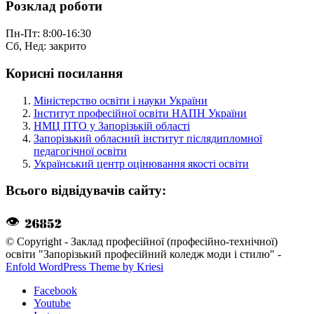
Розклад роботи
Пн-Пт: 8:00-16:30
Сб, Нед: закрито
Корисні посилання
Міністерство освіти і науки України
Інститут професійної освіти НАПН України
НМЦ ПТО у Запорізькій області
Запорізький обласний інститут післядипломної
педагогічної освіти
Український центр оцінювання якості освіти
Всього відвідувачів сайту:
👁
© Copyright - Заклад професійної (професійно-технічної)
освіти "Запорізький професійний коледж моди і стилю" -
Enfold WordPress Theme by Kriesi
Facebook
Youtube