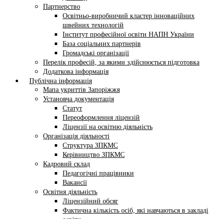
Партнерство
Освітньо-виробничий кластер інноваційних
швейних технологій
Інститут професійної освіти НАПН України
База соціальних партнерів
Громадські організації
Перелік професій, за якими здійснюється підготовка
Додаткова інформація
Публічна інформація
Мапа укриттів Запоріжжя
Установча документація
Статут
Переоформлення ліцензій
Ліцензії на освітню діяльність
Організація діяльності
Структура ЗПКМС
Керівництво ЗПКМС
Кадровий склад
Педагогічні працівники
Вакансії
Освітня діяльність
Ліцензійний обсяг
Фактична кількість осіб, які навчаються в закладі