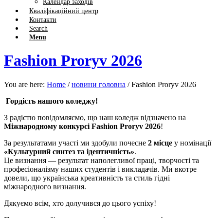
Календар заходів
Кваліфікаційний центр
Контакти
Search
Menu
Fashion Proryv 2026
You are here:
Home
/
новини головна
/
Fashion Proryv 2026
Гордість нашого коледжу!
З радістю повідомляємо, що наш коледж відзначено на
Міжнародному конкурсі Fashion Proryv 2026
!
За результатами участі ми здобули почесне
2 місце
у номінації
«Культурний синтез та ідентичність»
.
Це визнання — результат наполегливої праці, творчості та
професіоналізму наших студентів і викладачів. Ми вкотре
довели, що українська креативність та стиль гідні
міжнародного визнання.
Дякуємо всім, хто долучився до цього успіху!