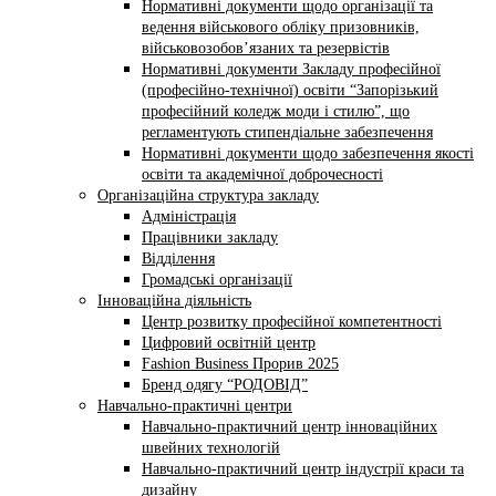
Нормативні документи щодо організації та
ведення військового обліку призовників,
військовозобов’язаних та резервістів
Нормативні документи Закладу професійної
(професійно-технічної) освіти “Запорізький
професійний коледж моди і стилю”, що
регламентують стипендіальне забезпечення
Нормативні документи щодо забезпечення якості
освіти та академічної доброчесності
Організаційна структура закладу
Адміністрація
Працівники закладу
Відділення
Громадські організації
Інноваційна діяльність
Центр розвитку професійної компетентності
Цифровий освітній центр
Fashion Business Прорив 2025
Бренд одягу “РОДОВІД”
Навчально-практичні центри
Навчально-практичний центр інноваційних
швейних технологій
Навчально-практичний центр індустрії краси та
дизайну