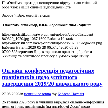
Пам’ятаймо, протидія поширенню вірусу – наш спільний
обов’язок і наша спільна відповідальність.
Здоров’я Вам, енергії та сили!
З повагою, директор, к.п.н. Короткова Ліна Ігорівна
https://modastil.com.ua/wp-content/uploads/2020/05/student-
849820_1920.jpg
1067
1600
Бабаєва Наталія
https://modastil.com.ua/wp-content/uploads/2025/05/logo-sait.png
Бабаєва Наталія
2020-05-29 06:57:24
2020-05-29
07:09:58
Звернення Директора щодо організації роботи
Училища та освітнього процесу в умовах карантину
Онлайн-конференція педагогічних
працівників щодо успішного
завершення 2019/20 навчального року
27.05.2020
/
in
новини головна
/
by
Бабаєва Наталія
26 травня 2020 року в училищі відбулася онлайн-конференція
педагогічних працівників (на платформі Zoom) щодо