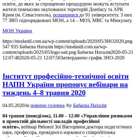
освіти, до яких за спрощеною процедурою можуть вступати
жителі тимчасово окупованих територій Донбасу та АРК
Крим (м. Севастополь),
розширився
до 91 університету. З них
77 ЗВО підпорядковані МОН, а 14 – МОЗ, МВС та Мінкульту.
МОН України
https://modastil.com.ua/wp-content/uploads/2020/05/ЗНО2020.png
547
935
Бабаєва Наталія
https://modastil.com.ua/wp-
content/uploads/2025/05/logo-sait.png
Бабаєва Наталія
2020-05-21
12:07:48
2020-05-21 12:07:50
Затверджено графік ЗНО-2020
Інститут професійно-технічної освіти
НАПН України пропонує вебінари на
тиждень 4–8 травня 2020
04.05.2020
/
in
новини головна
/
by
Бабаєва Наталія
04 травня (понеділок), 11.00
–
12.00 «Управління ризиками
в проектній діяльності закладів професійної
освіти»,
вебінар Рябової Зої Вікторівни,доктора педагогічних
наук, професора, провідного наукового співробітника