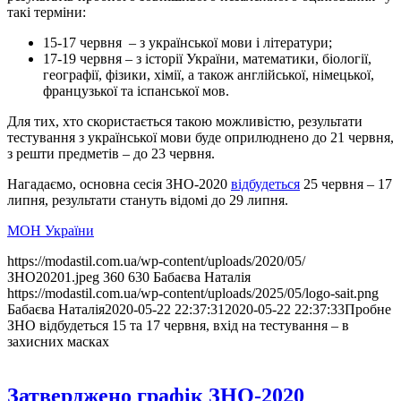
такі терміни:
15-17 червня – з української мови і літератури;
17-19 червня – з історії України, математики, біології,
географії, фізики, хімії, а також англійської, німецької,
французької та іспанської мов.
Для тих, хто скористається такою можливістю, результати
тестування з української мови буде оприлюднено до 21 червня,
з решти предметів – до 23 червня.
Нагадаємо, основна сесія ЗНО-2020
відбудеться
25 червня – 17
липня, результати стануть відомі до 29 липня.
МОН України
https://modastil.com.ua/wp-content/uploads/2020/05/
ЗНО20201.jpeg
360
630
Бабаєва Наталія
https://modastil.com.ua/wp-content/uploads/2025/05/logo-sait.png
Бабаєва Наталія
2020-05-22 22:37:31
2020-05-22 22:37:33
Пробне
ЗНО відбудеться 15 та 17 червня, вхід на тестування – в
захисних масках
Затверджено графік ЗНО-2020