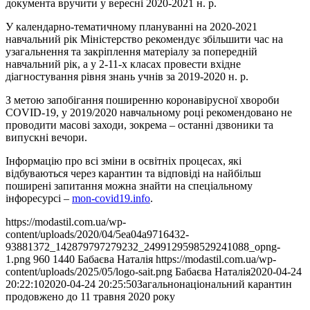
документа вручити у вересні 2020-2021 н. р.
У календарно-тематичному плануванні на 2020-2021
навчальний рік Міністерство рекомендує збільшити час на
узагальнення та закріплення матеріалу за попередній
навчальний рік, а у 2-11-х класах провести вхідне
діагностування рівня знань учнів за 2019-2020 н. р.
З метою запобігання поширенню коронавірусної хвороби
COVID-19, у 2019/2020 навчальному році рекомендовано не
проводити масові заходи, зокрема – останні дзвоники та
випускні вечори.
Інформацію про всі зміни в освітніх процесах, які
відбуваються через карантин та відповіді на найбільш
поширені запитання можна знайти на спеціальному
інфоресурсі –
mon-covid19.info
.
https://modastil.com.ua/wp-
content/uploads/2020/04/5ea04a9716432-
93881372_142879797279232_2499129598529241088_opng-
1.png
960
1440
Бабаєва Наталія
https://modastil.com.ua/wp-
content/uploads/2025/05/logo-sait.png
Бабаєва Наталія
2020-04-24
20:22:10
2020-04-24 20:25:50
Загальнонаціональний карантин
продовжено до 11 травня 2020 року