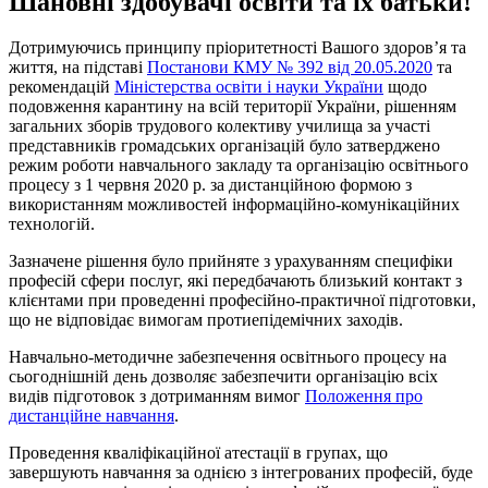
Шановні здобувачі освіти та їх батьки!
Дотримуючись принципу пріоритетності Вашого здоров’я та
життя, на підставі
Постанови КМУ № 392 від 20.05.2020
та
рекомендацій
Міністерства освіти і науки України
щодо
подовження карантину на всій території України, рішенням
загальних зборів трудового колективу училища за участі
представників громадських організацій було затверджено
режим роботи навчального закладу та організацію освітнього
процесу з 1 червня 2020 р. за дистанційною формою з
використанням можливостей інформаційно-комунікаційних
технологій.
Зазначене рішення було прийняте з урахуванням специфіки
професій сфери послуг, які передбачають близький контакт з
клієнтами при проведенні професійно-практичної підготовки,
що не відповідає вимогам протиепідемічних заходів.
Навчально-методичне забезпечення освітнього процесу на
сьогоднішній день дозволяє забезпечити організацію всіх
видів підготовок з дотриманням вимог
Положення про
дистанційне навчання
.
Проведення кваліфікаційної атестації в групах, що
завершують навчання за однією з інтегрованих професій, буде