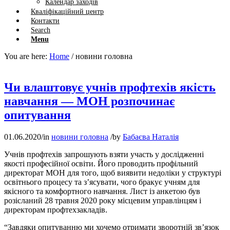
Календар заходів
Кваліфікаційний центр
Контакти
Search
Menu
You are here:
Home
/
новини головна
Чи влаштовує учнів профтехів якість
навчання — МОН розпочинає
опитування
01.06.2020
/
in
новини головна
/
by
Бабаєва Наталія
Учнів профтехів запрошують взяти участь у дослідженні
якості професійної освіти. Його проводить профільний
директорат МОН для того, щоб виявити недоліки у структурі
освітнього процесу та з’ясувати, чого бракує учням для
якісного та комфортного навчання. Лист із анкетою був
розісланий 28 травня 2020 року місцевим управлінцям і
директорам профтехзакладів.
“Завдяки опитуванню ми хочемо отримати зворотній зв’язок