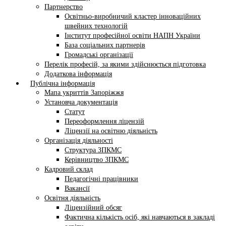
Партнерство
Освітньо-виробничий кластер інноваційних
швейних технологій
Інститут професійної освіти НАПН України
База соціальних партнерів
Громадські організації
Перелік професій, за якими здійснюється підготовка
Додаткова інформація
Публічна інформація
Мапа укриттів Запоріжжя
Установча документація
Статут
Переоформлення ліцензій
Ліцензії на освітню діяльність
Організація діяльності
Структура ЗПКМС
Керівництво ЗПКМС
Кадровий склад
Педагогічні працівники
Вакансії
Освітня діяльність
Ліцензійний обсяг
Фактична кількість осіб, які навчаються в закладі