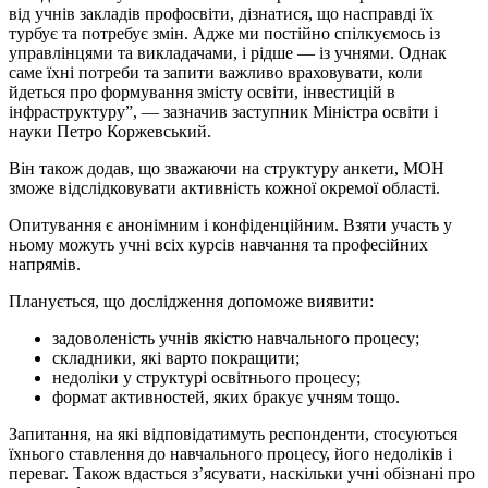
від учнів закладів профосвіти, дізнатися, що насправді їх
турбує та потребує змін. Адже ми постійно спілкуємось із
управлінцями та викладачами, і рідше — із учнями. Однак
саме їхні потреби та запити важливо враховувати, коли
йдеться про формування змісту освіти, інвестицій в
інфраструктуру”, — зазначив заступник Міністра освіти і
науки Петро Коржевський.
Він також додав, що зважаючи на структуру анкети, МОН
зможе відслідковувати активність кожної окремої області.
Опитування є анонімним і конфіденційним. Взяти участь у
ньому можуть учні всіх курсів навчання та професійних
напрямів.
Планується, що дослідження допоможе виявити:
задоволеність учнів якістю навчального процесу;
складники, які варто покращити;
недоліки у структурі освітнього процесу;
формат активностей, яких бракує учням тощо.
Запитання, на які відповідатимуть респонденти, стосуються
їхнього ставлення до навчального процесу, його недоліків і
переваг. Також вдасться з’ясувати, наскільки учні обізнані про