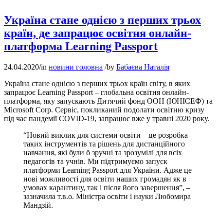
Україна стане однією з перших трьох
країн, де запрацює освітня онлайн-
платформа Learning Passport
24.04.2020
/
in
новини головна
/
by
Бабаєва Наталія
Україна стане однією з перших трьох країн світу, в яких
запрацює Learning Passport – глобальна освітня онлайн-
платформа, яку запускають Дитячий фонд ООН (ЮНІСЕФ) та
Microsoft Corp. Сервіс, покликаний подолати освітню кризу
під час пандемії COVID-19, запрацює вже у травні 2020 року.
“Новий виклик для системи освіти – це розробка
таких інструментів та рішень для дистанційного
навчання, які були б зручні та зрозумілі для всіх
педагогів та учнів. Ми підтримуємо запуск
платформи Learning Passport для України. Адже це
нові можливості для освіти наших громадян як в
умовах карантину, так і після його завершення”, –
зазначила т.в.о. Міністра освіти і науки Любомира
Мандзій.