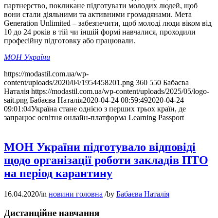
партнерство, покликане підготувати молодих людей, щоб
вони стали діяльними та активними громадянами. Мета
Generation Unlimited – забезпечити, щоб молоді люди віком від
10 до 24 років в тій чи іншій формі навчалися, проходили
професійну підготовку або працювали.
МОН України
https://modastil.com.ua/wp-
content/uploads/2020/04/1954458201.png
360
550
Бабаєва
Наталія
https://modastil.com.ua/wp-content/uploads/2025/05/logo-
sait.png
Бабаєва Наталія
2020-04-24 08:59:49
2020-04-24
09:01:04
Україна стане однією з перших трьох країн, де
запрацює освітня онлайн-платформа Learning Passport
МОН України підготувало відповіді
щодо організації роботи закладів ПТО
на період карантину
16.04.2020
/
in
новини головна
/
by
Бабаєва Наталія
Дистанційне навчання