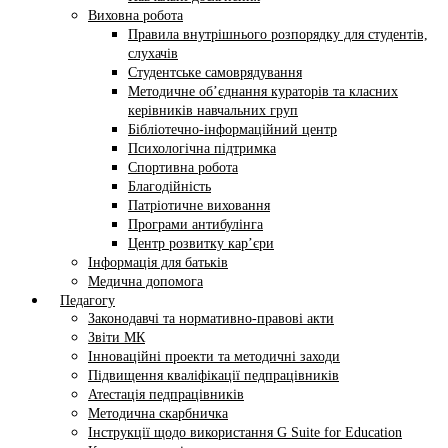
Виховна робота
Правила внутрішнього розпорядку для студентів,
слухачів
Студентське самоврядування
Методичне об’єднання кураторів та класних
керівників навчальних груп
Бібліотечно-інформаційний центр
Психологічна підтримка
Спортивна робота
Благодійність
Патріотичне виховання
Програми антибулінга
Центр розвитку кар’єри
Інформація для батьків
Медична допомога
Педагогу
Законодавчі та нормативно-правові акти
Звіти МК
Інноваційні проекти та методичні заходи
Підвищення кваліфікації педпрацівників
Атестація педпрацівників
Методична скарбничка
Інструкції щодо використання G Suite for Education