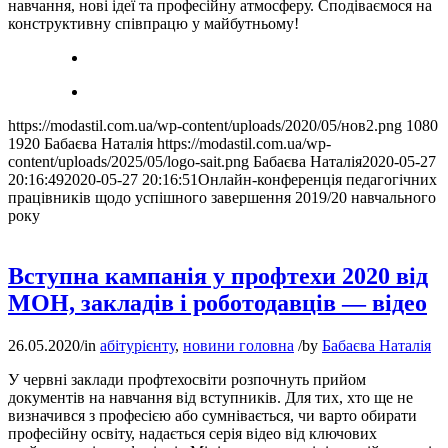
навчання, нові ідеї та професійну атмосферу. Сподіваємося на
конструктивну співпрацю у майбутньому!
https://modastil.com.ua/wp-content/uploads/2020/05/нов2.png
1080
1920
Бабаєва Наталія
https://modastil.com.ua/wp-
content/uploads/2025/05/logo-sait.png
Бабаєва Наталія
2020-05-27
20:16:49
2020-05-27 20:16:51
Онлайн-конференція педагогічних
працівників щодо успішного завершення 2019/20 навчального
року
Вступна кампанія у профтехи 2020 від
МОН, закладів і роботодавців — відео
26.05.2020
/
in
абітурієнту
,
новини головна
/
by
Бабаєва Наталія
У червні заклади профтехосвіти розпочнуть прийом
документів на навчання від вступників. Для тих, хто ще не
визначився з професією або сумнівається, чи варто обирати
професійну освіту, надається серія відео від ключових