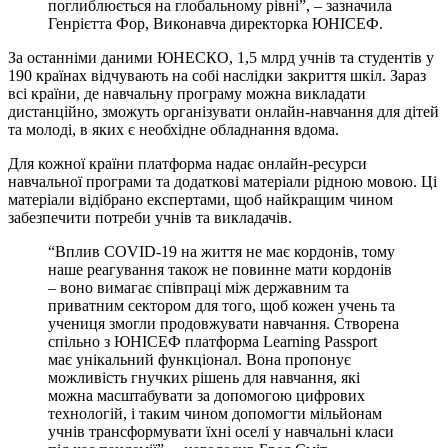
поглиблюється на глобальному рівні”, – зазначила
Генрієтта Фор, Виконавча директорка ЮНІСЕФ.
За останніми даними ЮНЕСКО, 1,5 млрд учнів та студентів у
190 країнах відчувають на собі наслідки закриття шкіл. Зараз
всі країни, де навчальну програму можна викладати
дистанційно, зможуть організувати онлайн-навчання для дітей
та молоді, в яких є необхідне обладнання вдома.
Для кожної країни платформа надає онлайн-ресурси
навчальної програми та додаткові матеріали рідною мовою. Ці
матеріали відібрано експертами, щоб найкращим чином
забезпечити потреби учнів та викладачів.
“Вплив COVID-19 на життя не має кордонів, тому
наше реагування також не повинне мати кордонів
– воно вимагає співпраці між державним та
приватним сектором для того, щоб кожен учень та
учениця змогли продовжувати навчання. Створена
спільно з ЮНІСЕФ платформа Learning Passport
має унікальний функціонал. Вона пропонує
можливість гнучких рішень для навчання, які
можна масштабувати за допомогою цифрових
технологій, і таким чином допомогти мільйонам
учнів трансформувати їхні оселі у навчальні класи