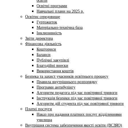
освіти
Освітні програми
Навчальні плани на 2025 р.
Освітнє середовище
Гуртожиток
Матеріально-технічна база
Інклюзивність
Звіти директора
Фінансова діяльність
Кошториси
Баланси
Публічні закупівлі
Благодійні внески
Використання коштів
Безпека та захист учасників освітнього процесу
Правила внутрішнього розпорядку
Програми антибулінгу
Алгоритм педагога під час повітряної тривоги
Інструкція безпеки під час повітряної тривоги
Алгоритм дій студента під час повітряної тривоги
Платні послуги
Наказ про надання платних послуг відділеннями
училища
Внутрішня система забезпечення якості освіти (ВСЗЯО)