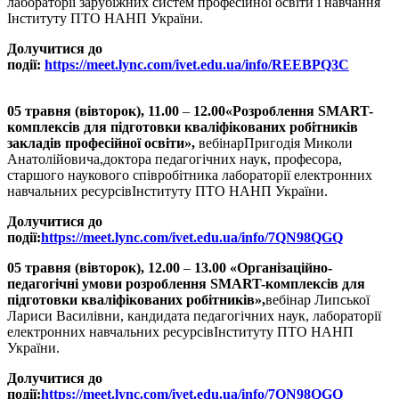
лабораторії зарубіжних систем професійної освіти і навчання
Інституту ПТО НАНП України.
Долучитися до
події:
https://meet.lync.com/ivet.edu.ua/info/REEBPQ3C
05 травня (вівторок),
11.00
–
12.00
«Розроблення SMART-
комплексів для підготовки кваліфікованих робітників
закладів професійної освіти»,
вебінарПригодія Миколи
Анатолійовича,доктора педагогічних наук, професора,
старшого наукового співробітника лабораторії електронних
навчальних ресурсівІнституту ПТО НАНП України.
Долучитися до
події:
https://meet.lync.com/ivet.edu.ua/info/7QN98QGQ
05 травня (вівторок),
12.00
–
13.00
«Організаційно-
педагогічні умови розроблення SMART-комплексів для
підготовки кваліфікованих робітників»,
вебінар Липської
Лариси Василівни, кандидата педагогічних наук, лабораторії
електронних навчальних ресурсівІнституту ПТО НАНП
України.
Долучитися до
події:
https://meet.lync.com/ivet.edu.ua/info/7QN98QGQ