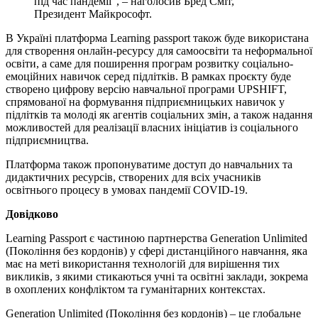
під час пандемії”, – наголосив Бред Сміт,
Президент Майкрософт.
В Україні платформа Learning passport також буде використана
для створення онлайн-ресурсу для самоосвіти та неформальної
освіти, а саме для поширення програм розвитку соціально-
емоційних навичок серед підлітків. В рамках проєкту буде
створено цифрову версію навчальної програми UPSHIFT,
спрямованої на формування підприємницьких навичок у
підлітків та молоді як агентів соціальних змін, а також надання
можливостей для реалізації власних ініціатив із соціального
підприємництва.
Платформа також пропонуватиме доступ до навчальних та
дидактичних ресурсів, створених для всіх учасників
освітнього процесу в умовах пандемії COVID-19.
Довідково
Learning Passport є частиною партнерства Generation Unlimited
(Покоління без кордонів) у сфері дистанційного навчання, яка
має на меті використання технологій для вирішення тих
викликів, з якими стикаються учні та освітні заклади, зокрема
в охоплених конфліктом та гуманітарних контекстах.
Generation Unlimited (Покоління без кордонів) – це глобальне