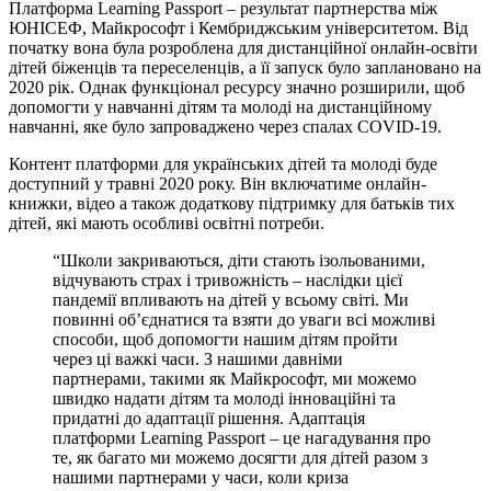
Платформа Learning Passport – результат партнерства між
ЮНІСЕФ, Майкрософт і Кембриджським університетом. Від
початку вона була розроблена для дистанційної онлайн-освіти
дітей біженців та переселенців, а її запуск було заплановано на
2020 рік. Однак функціонал ресурсу значно розширили, щоб
допомогти у навчанні дітям та молоді на дистанційному
навчанні, яке було запроваджено через спалах COVID-19.
Контент платформи для українських дітей та молоді буде
доступний у травні 2020 року. Він включатиме онлайн-
книжки, відео а також додаткову підтримку для батьків тих
дітей, які мають особливі освітні потреби.
“Школи закриваються, діти стають ізольованими,
відчувають страх і тривожність – наслідки цієї
пандемії впливають на дітей у всьому світі. Ми
повинні об’єднатися та взяти до уваги всі можливі
способи, щоб допомогти нашим дітям пройти
через ці важкі часи. З нашими давніми
партнерами, такими як Майкрософт, ми можемо
швидко надати дітям та молоді інноваційні та
придатні до адаптації рішення. Адаптація
платформи Learning Passport – це нагадування про
те, як багато ми можемо досягти для дітей разом з
нашими партнерами у часи, коли криза