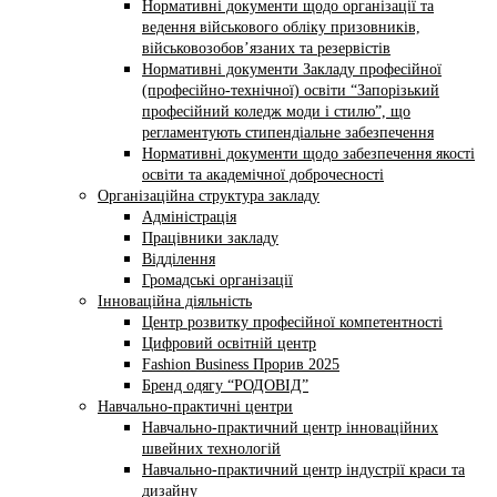
Нормативні документи щодо організації та
ведення військового обліку призовників,
військовозобов’язаних та резервістів
Нормативні документи Закладу професійної
(професійно-технічної) освіти “Запорізький
професійний коледж моди і стилю”, що
регламентують стипендіальне забезпечення
Нормативні документи щодо забезпечення якості
освіти та академічної доброчесності
Організаційна структура закладу
Адміністрація
Працівники закладу
Відділення
Громадські організації
Інноваційна діяльність
Центр розвитку професійної компетентності
Цифровий освітній центр
Fashion Business Прорив 2025
Бренд одягу “РОДОВІД”
Навчально-практичні центри
Навчально-практичний центр інноваційних
швейних технологій
Навчально-практичний центр індустрії краси та
дизайну