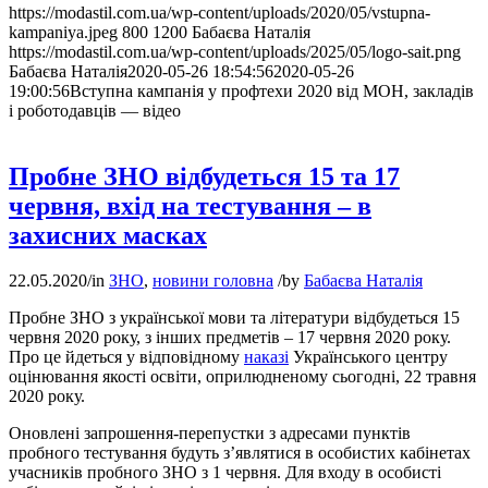
https://modastil.com.ua/wp-content/uploads/2020/05/vstupna-
kampaniya.jpeg
800
1200
Бабаєва Наталія
https://modastil.com.ua/wp-content/uploads/2025/05/logo-sait.png
Бабаєва Наталія
2020-05-26 18:54:56
2020-05-26
19:00:56
Вступна кампанія у профтехи 2020 від МОН, закладів
і роботодавців — відео
Пробне ЗНО відбудеться 15 та 17
червня, вхід на тестування – в
захисних масках
22.05.2020
/
in
ЗНО
,
новини головна
/
by
Бабаєва Наталія
Пробне ЗНО з української мови та літератури відбудеться 15
червня 2020 року, з інших предметів – 17 червня 2020 року.
Про це йдеться у відповідному
наказі
Українського центру
оцінювання якості освіти, оприлюдненому сьогодні, 22 травня
2020 року.
Оновлені запрошення-перепустки з адресами пунктів
пробного тестування будуть з’являтися в особистих кабінетах
учасників пробного ЗНО з 1 червня. Для входу в особисті