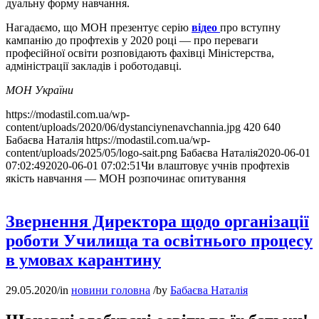
дуальну форму навчання.
Нагадаємо, що МОН презентує серію
відео
про вступну
кампанію до профтехів у 2020 році — про переваги
професійної освіти розповідають фахівці Міністерства,
адміністрації закладів і роботодавці.
МОН України
https://modastil.com.ua/wp-
content/uploads/2020/06/dystanciynenavchannia.jpg
420
640
Бабаєва Наталія
https://modastil.com.ua/wp-
content/uploads/2025/05/logo-sait.png
Бабаєва Наталія
2020-06-01
07:02:49
2020-06-01 07:02:51
Чи влаштовує учнів профтехів
якість навчання — МОН розпочинає опитування
Звернення Директора щодо організації
роботи Училища та освітнього процесу
в умовах карантину
29.05.2020
/
in
новини головна
/
by
Бабаєва Наталія