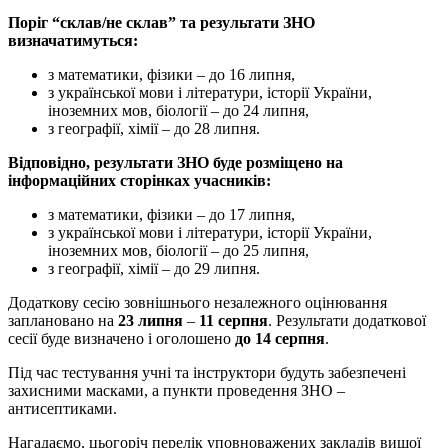
Поріг “склав/не склав” та результати ЗНО
визначатимуться:
з математики, фізики – до 16 липня,
з української мови і літератури, історії України,
іноземних мов, біології – до 24 липня,
з географії, хімії – до 28 липня.
Відповідно, результати ЗНО буде розміщено на
інформаційних сторінках учасників:
з математики, фізики – до 17 липня,
з української мови і літератури, історії України,
іноземних мов, біології – до 25 липня,
з географії, хімії – до 29 липня.
Додаткову сесію зовнішнього незалежного оцінювання
заплановано на
23 липня
–
11 серпня
. Результати додаткової
сесії буде визначено і оголошено
до 14 серпня
.
Під час тестування учні та інструктори будуть забезпечені
захисними масками, а пункти проведення ЗНО –
антисептиками.
Нагадаємо, цьогоріч перелік уповноважених закладів вищої