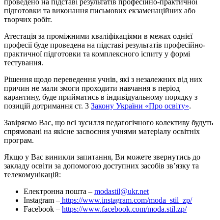
проведено на підставі результатів професійно-практичної
підготовки та виконання письмових екзаменаційних або
творчих робіт.
Атестація за проміжними кваліфікаціями в межах однієї
професії буде проведена на підставі результатів професійно-
практичної підготовки та комплексного іспиту у формі
тестування.
Рішення щодо переведення учнів, які з незалежних від них
причин не мали змоги проходити навчання в період
карантину, буде прийматись в індивідуальному порядку з
позицій дотримання ст. 3
Закону України «Про освіту»
.
Завіряємо Вас, що всі зусилля педагогічного колективу будуть
спрямовані на якісне засвоєння учнями матеріалу освітніх
програм.
Якщо у Вас виникли запитання, Ви можете звернутись до
закладу освіти за допомогою доступних засобів зв’язку та
телекомунікацій:
Електронна пошта –
modastil@ukr.net
Instagram –
https://www.instagram.com/moda_stil_zp/
Facebook –
https://www.facebook.com/moda.stil.zp/