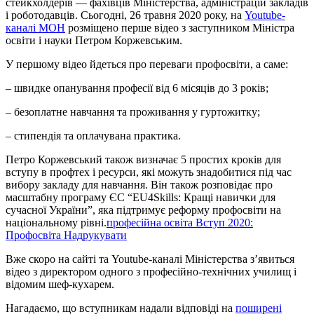
стейкхолдерів — фахівців Міністерства, адміністрацій закладів
і роботодавців. Сьогодні, 26 травня 2020 року, на
Youtube-
каналі МОН
розміщено перше відео з заступником Міністра
освіти і науки Петром Коржевським.
У першому відео йдеться про переваги профосвіти, а саме:
– швидке опанування професії від 6 місяців до 3 років;
– безоплатне навчання та проживання у гуртожитку;
– стипендія та оплачувана практика.
Петро Коржевський також визначає 5 простих кроків для
вступу в профтех і ресурси, які можуть знадобитися під час
вибору закладу для навчання. Він також розповідає про
масштабну програму ЄС “EU4Skills: Кращі навички для
сучасної України”, яка підтримує реформу профосвіти на
національному рівні.
професійна освіта
Вступ 2020:
Профосвіта
Надрукувати
Вже скоро на сайті та Youtube-каналі Міністерства з’явиться
відео з директором одного з професійно-технічних училищ і
відомим шеф-кухарем.
Нагадаємо, що вступникам надали відповіді на
поширені