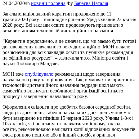
24.04.2020
/
in
новини головна
/
by
Бабаєва Наталія
Загальнонаціональний карантин продовжено до 11
травня 2020 року – відповідне рішення Уряд ухвалив 22 квітня
2020 року. Всі заклади освіти продовжують працювати з
використанням технологій дистанційного навчання.
“Карантин продовжено, а це означає, що ми маємо бути готові
до завершення навчального року дистанційно. МОН надало
роз’яснення для всіх закладів освіти та публікує рекомендації
на офіційних ресурсах”, – зазначила т.в.о. Міністра освіти і
науки Любомира Мандзій.
МОН вже
опублікувало
рекомендації щодо завершення
навчального року та оцінювання. Так, в умовах використання
технологій дистанційного навчання педради шкіл мають
самостійно визначати особливості організації освітнього
процесу і завершення навчального року.
Оформлення свідоцтв про здобуття базової середньої освіти,
свідоцтв досягнень, табелів навчальних досягнень учнів має
бути завершено не пізніше 15 червня 2020 року. Учням 1-8-х і
10-х класів, які не планують навчатися в іншому закладі
освіти, рекомендовано надіслати копії відповідних документів
електронною поштою або в інший спосіб, а оригінал