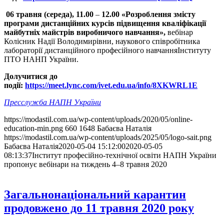
06 травня (середа),
11.00
–
12.00 «
Розроблення змісту
програми дистанційних курсів підвищення кваліфікації
майбутніх майстрів виробничого навчання»,
вебінар
Колісник Надії Володимирівни, наукового співробітника
лабораторії дистанційного професійного навчанняІнституту
ПТО НАНП України.
Долучитися до
події:
https://meet.lync.com/ivet.edu.ua/info/8XKWRL1E
Пресслужба НАПН України
https://modastil.com.ua/wp-content/uploads/2020/05/online-
education-min.png
660
1648
Бабаєва Наталія
https://modastil.com.ua/wp-content/uploads/2025/05/logo-sait.png
Бабаєва Наталія
2020-05-04 15:12:00
2020-05-05
08:13:37
Інститут професійно-технічної освіти НАПН України
пропонує вебінари на тиждень 4–8 травня 2020
Загальнонаціональний карантин
продовжено до 11 травня 2020 року