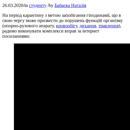
26.03.2020
/
in
студенту
/
by
Бабаєва Наталія
На період карантину з метою запобігання гіподинамії, що в
свою чергу може призвести до порушень функцій організму
(опорно-рухового апарату,
кровообігу
,
дихання
,
травлення
),
радимо виконувати комплекси вправ за інтернет
посиланнями: