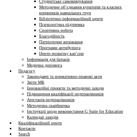
Студентське самоврядування
Методичне об’єднання кураторів та класних
керівників навчальних груп
Бібліотечно-інформаційний центр
Психологічна підтримка
Спортивна робота
Благодійність
Патріотичне виховання
Програми антибулінга
Центр розвитку кар’єри
Інформація для батьків
Медична допомога
Педагогу
Законодавчі та нормативно-правові акти
Звіти МК
Інноваційні проекти та методичні заходи
Підвищення кваліфікації педпрацівників
Атестація педпрацівників
Методична скарбничка
Інструкції щодо використання G Suite for Education
Календар заходів
Кваліфікаційний центр
Контакти
Search