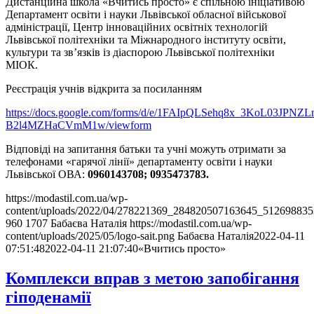
Дистанційна школа «Вчитись просто» є спільною ініціативою
Департамент освіти і науки Львівської обласної військової
адміністрації, Центр інноваційних освітніх технологій
Львівської політехніки та Міжнародного інституту освіти,
культури та зв’язків із діаспорою Львівської політехніки
МІОК.
Реєстрація учнів відкрита за посиланням
https://docs.google.com/forms/d/e/1FAIpQLSehq8x_3KoL03JPN
B2l4MZHaCVmM1w/viewform
Відповіді на запитання батьки та учні можуть отримати за
телефонами «гарячої лінії» департаменту освіти і науки
Львівської ОВА:
0960143708; 0935473783.
https://modastil.com.ua/wp-
content/uploads/2022/04/278221369_284820507163645_512698835
960
1707
Бабаєва Наталія
https://modastil.com.ua/wp-
content/uploads/2025/05/logo-sait.png
Бабаєва Наталія
2022-04-11
07:51:48
2022-04-11 21:07:40
«Вчитись просто»
Комплекси вправ з метою запобігання
гіподенамії