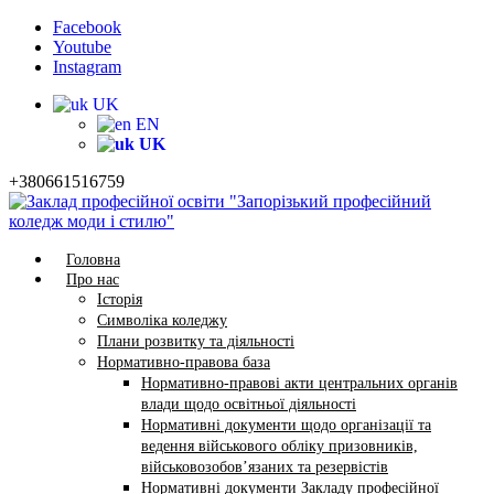
Facebook
Youtube
Instagram
UK
EN
UK
+380661516759
Головна
Про нас
Історія
Символіка коледжу
Плани розвитку та діяльності
Нормативно-правова база
Нормативно-правові акти центральних органів
влади щодо освітньої діяльності
Нормативні документи щодо організації та
ведення військового обліку призовників,
військовозобов’язаних та резервістів
Нормативні документи Закладу професійної