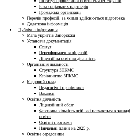
Інститут професійної освіти НАПН України
База соціальних партнерів
Громадські організації
Перелік професій, за якими здійснюється підготовка
Додаткова інформація
Публічна інформація
Мапа укриттів Запоріжжя
Установча документація
Статут
Переоформлення ліцензій
Ліцензії на освітню діяльність
Організація діяльності
Структура ЗПКМС
Керівництво ЗПКМС
Кадровий склад
Педагогічні працівники
Вакансії
Освітня діяльність
Ліцензійний обсяг
Фактична кількість осіб, які навчаються в закладі
освіти
Освітні програми
Навчальні плани на 2025 р.
Освітнє середовище