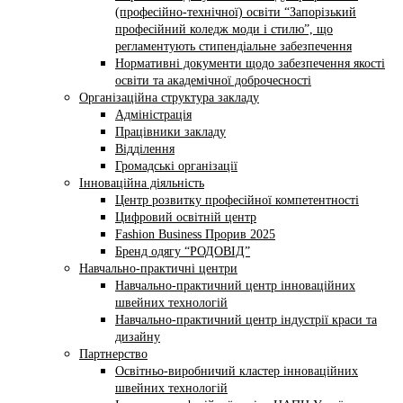
(професійно-технічної) освіти “Запорізький
професійний коледж моди і стилю”, що
регламентують стипендіальне забезпечення
Нормативні документи щодо забезпечення якості
освіти та академічної доброчесності
Організаційна структура закладу
Адміністрація
Працівники закладу
Відділення
Громадські організації
Інноваційна діяльність
Центр розвитку професійної компетентності
Цифровий освітній центр
Fashion Business Прорив 2025
Бренд одягу “РОДОВІД”
Навчально-практичні центри
Навчально-практичний центр інноваційних
швейних технологій
Навчально-практичний центр індустрії краси та
дизайну
Партнерство
Освітньо-виробничий кластер інноваційних
швейних технологій