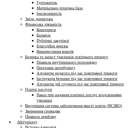
Гуртожиток
Матеріально-технічна база
Інклюзивність
Звіти директора
Фінансова діяльність
Кошториси
Баланси
Публічні закупівлі
Благодійні внески
Використання коштів
Безпека та захист учасників освітнього процесу
Правила внутрішнього розпорядку
Програми антибулінгу
Алгоритм педагога під час повітряної тривоги
Інструкція безпеки під час повітряної тривоги
Алгоритм дій студента під час повітряної тривоги
Платні послуги
Наказ про надання платних послуг відділеннями
училища
Внутрішня система забезпечення якості освіти (ВСЗЯО)
Звернення громадян
Правила прийому
Абітурієнту
Вступна кампанія